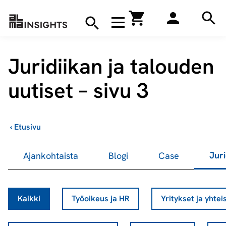
Hae
Avaa navigaatio
Kirjakauppa
Hae
Hae
Juridiikan ja talouden
uutiset – sivu 3
›
Etusivu
Juri
Ajankohtaista
Blogi
Case
Kaikki
Työoikeus ja HR
Yritykset ja yhtei