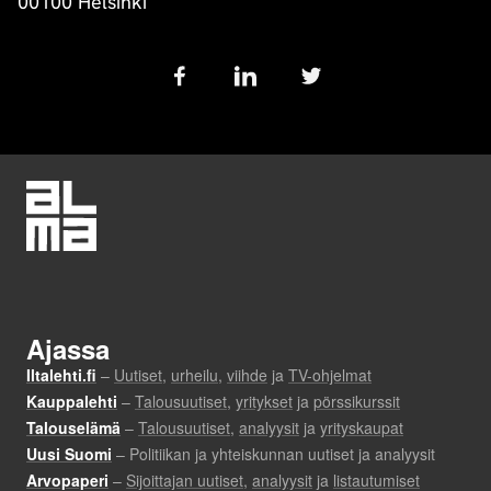
00100 Helsinki
Follow
us