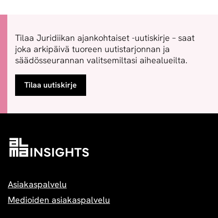
Tilaa Juridiikan ajankohtaiset -uutiskirje – saat
joka arkipäivä tuoreen uutistarjonnan ja
säädösseurannan valitsemiltasi aihealueilta.
Tilaa uutiskirje
Asiakaspalvelu
Medioiden asiakaspalvelu