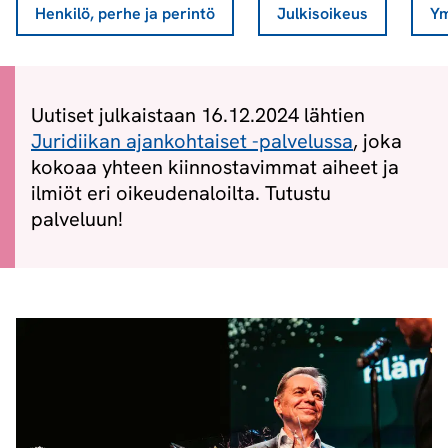
Henkilö, perhe ja perintö
Julkisoikeus
Ym
Uutiset julkaistaan 16.12.2024 lähtien
Juridiikan ajankohtaiset -palvelussa
, joka
kokoaa yhteen kiinnostavimmat aiheet ja
ilmiöt eri oikeudenaloilta. Tutustu
palveluun!