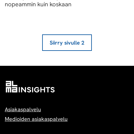
nopeammin kuin koskaan
Siirry sivulle
2
Asiakaspalvelu
Medioiden asiakaspalvelu