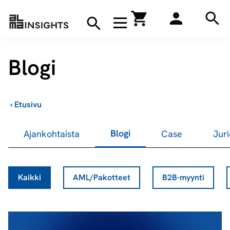
Hae
Avaa navigaatio
Kirjakauppa
Hae
Hae
Blogi
›
Etusivu
Blogi
Ajankohtaista
Case
Juri
Kaikki
AML/Pakotteet
B2B-myynti