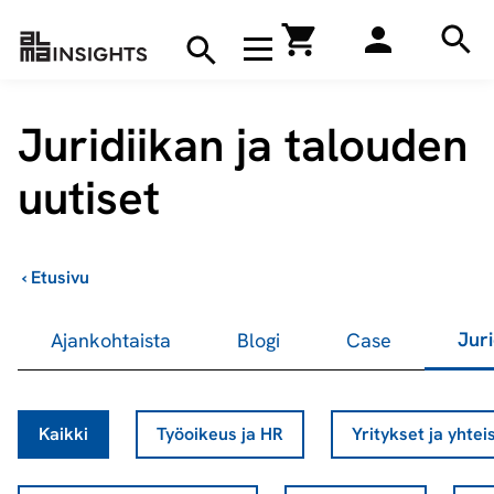
Hae
Avaa navigaatio
Kirjakauppa
Hae
Hae
Juridiikan ja talouden
uutiset
›
Etusivu
Juri
Ajankohtaista
Blogi
Case
Kaikki
Työoikeus ja HR
Yritykset ja yhtei