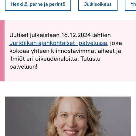
Henkilö, perhe ja perintö
Julkisoikeus
Ym
Uutiset julkaistaan 16.12.2024 lähtien
Juridiikan ajankohtaiset -palvelussa
, joka
kokoaa yhteen kiinnostavimmat aiheet ja
ilmiöt eri oikeudenaloilta. Tutustu
palveluun!