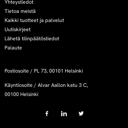
Yhteystiedot
Tietoa meistä
Kaikki tuotteet ja palvelut
Uutiskirjeet
Lähetä tilinpäätöstiedot
Palaute
Postiosoite
/
PL 73, 00101 Helsinki
Käyntiosoite
/
Alvar Aallon katu 3 C,
00100 Helsinki
Follow
us