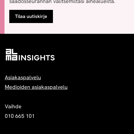
säädösseurannan valitsemiltasi aihealueilta.
Tilaa uutiskirje
Asiakaspalvelu
Medioiden asiakaspalvelu
Vaihde
010 665 101