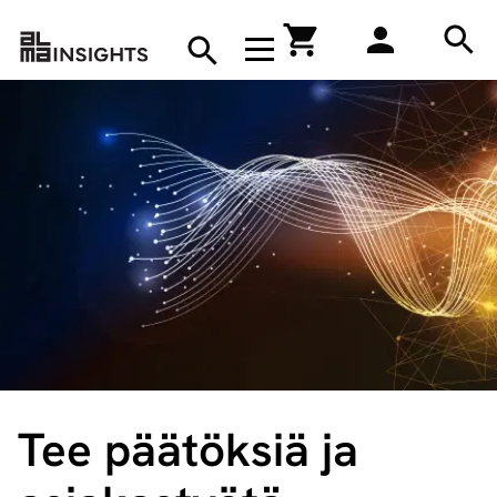
Hae
Avaa navigaatio
Kirjakauppa
Hae
Hae
Tee päätöksiä ja