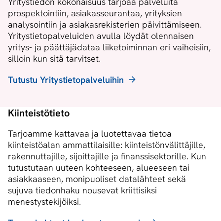
Yritystiedon kokonaisuus tarjoaa palveluita
prospektointiin, asiakasseurantaa, yrityksien
analysointiin ja asiakasrekisterien päivittämiseen.
Yritystietopalveluiden avulla löydät olennaisen
yritys- ja päättäjädataa liiketoiminnan eri vaiheisiin,
silloin kun sitä tarvitset.
Tutustu Yritystietopalveluihin
Kiinteistötieto
Tarjoamme kattavaa ja luotettavaa tietoa
kiinteistöalan ammattilaisille: kiinteistönvälittäjille,
rakennuttajille, sijoittajille ja finanssisektorille. Kun
tutustutaan uuteen kohteeseen, alueeseen tai
asiakkaaseen, monipuoliset datalähteet sekä
sujuva tiedonhaku nousevat kriittisiksi
menestystekijöiksi.