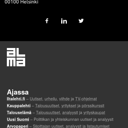
00100 Helsinki
Follow
us