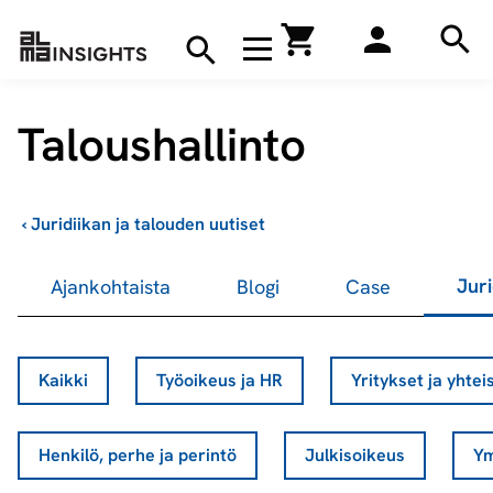
Hae
Avaa navigaatio
Kirjakauppa
Hae
Hae
Taloushallinto
›
Juridiikan ja talouden uutiset
Juri
Ajankohtaista
Blogi
Case
Kaikki
Työoikeus ja HR
Yritykset ja yhtei
Henkilö, perhe ja perintö
Julkisoikeus
Ym