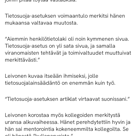
Tietosuoja-asetuksen voimaantulo merkitsi hänen
mukaansa valtavaa muutosta.
“Aiemmin henkilötietolaki oli noin kymmenen sivua.
Tietosuoja-asetus on yli sata sivua, ja samalla
viranomaisten tehtävät ja toimivaltuudet muuttuivat
merkittävästi.”
Leivonen kuvaa itseään ihmiseksi, jolle
tietosuojalainsäädäntö on enemmän kuin työ.
“Tietosuoja-asetuksen artiklat virtaavat suonissani.”
Leivonen korostaa myös kollegoiden merkitystä
uransa alkuvaiheessa. Hänet perehdytettiin hyvin ja
hän sai mentorointia kokeneemmilta kollegoilta. Se
oli hänestä ”kullanarvoista.”