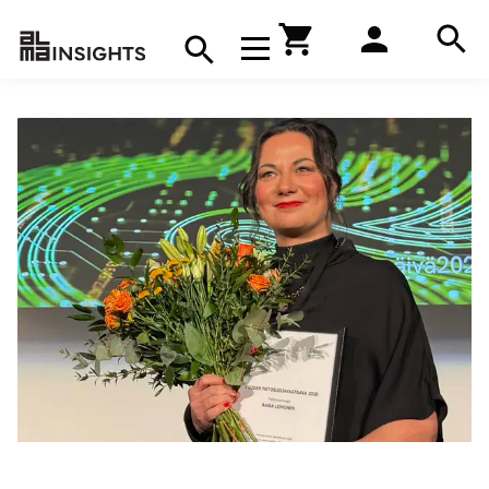
Hae
Avaa navigaatio
Kirjakauppa
Hae
Hae