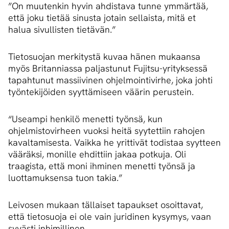
”On muutenkin hyvin ahdistava tunne ymmärtää,
että joku tietää sinusta jotain sellaista, mitä et
halua sivullisten tietävän.”
Tietosuojan merkitystä kuvaa hänen mukaansa
myös Britanniassa paljastunut Fujitsu-yrityksessä
tapahtunut massiivinen ohjelmointivirhe, joka johti
työntekijöiden syyttämiseen väärin perustein.
“Useampi henkilö menetti työnsä, kun
ohjelmistovirheen vuoksi heitä syytettiin rahojen
kavaltamisesta. Vaikka he yrittivät todistaa syytteen
vääräksi, monille ehdittiin jakaa potkuja. Oli
traagista, että moni ihminen menetti työnsä ja
luottamuksensa tuon takia.”
Leivosen mukaan tällaiset tapaukset osoittavat,
että tietosuoja ei ole vain juridinen kysymys, vaan
syvästi inhimillinen.