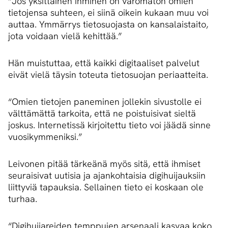
“Jos yksittäinen ihminen on varomaton omien
tietojensa suhteen, ei siinä oikein kukaan muu voi
auttaa. Ymmärrys tietosuojasta on kansalaistaito,
jota voidaan vielä kehittää.”
Hän muistuttaa, että kaikki digitaaliset palvelut
eivät vielä täysin toteuta tietosuojan periaatteita.
“Omien tietojen paneminen jollekin sivustolle ei
välttämättä tarkoita, että ne poistuisivat sieltä
joskus. Internetissä kirjoitettu tieto voi jäädä sinne
vuosikymmeniksi.”
Leivonen pitää tärkeänä myös sitä, että ihmiset
seuraisivat uutisia ja ajankohtaisia digihuijauksiin
liittyviä tapauksia. Sellainen tieto ei koskaan ole
turhaa.
“Digihuijareiden temppujen arsenaali kasvaa koko