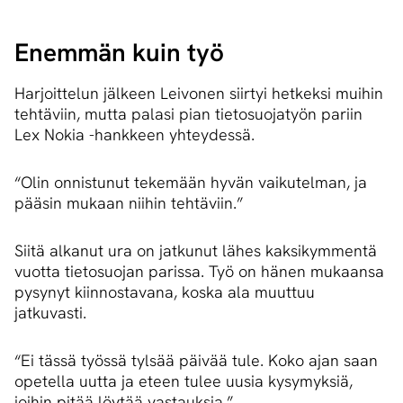
Enemmän kuin työ
Harjoittelun jälkeen Leivonen siirtyi hetkeksi muihin
tehtäviin, mutta palasi pian tietosuojatyön pariin
Lex Nokia -hankkeen yhteydessä.
“Olin onnistunut tekemään hyvän vaikutelman, ja
pääsin mukaan niihin tehtäviin.”
Siitä alkanut ura on jatkunut lähes kaksikymmentä
vuotta tietosuojan parissa. Työ on hänen mukaansa
pysynyt kiinnostavana, koska ala muuttuu
jatkuvasti.
“Ei tässä työssä tylsää päivää tule. Koko ajan saan
opetella uutta ja eteen tulee uusia kysymyksiä,
joihin pitää löytää vastauksia.”