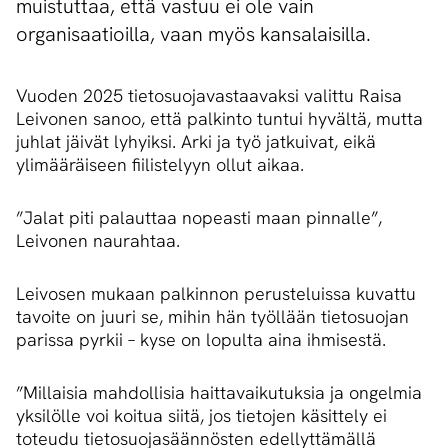
muistuttaa, että vastuu ei ole vain
organisaatioilla, vaan myös kansalaisilla.
Vuoden 2025 tietosuojavastaavaksi valittu Raisa
Leivonen sanoo, että palkinto tuntui hyvältä, mutta
juhlat jäivät lyhyiksi. Arki ja työ jatkuivat, eikä
ylimääräiseen fiilistelyyn ollut aikaa.
”Jalat piti palauttaa nopeasti maan pinnalle”,
Leivonen naurahtaa.
Leivosen mukaan palkinnon perusteluissa kuvattu
tavoite on juuri se, mihin hän työllään tietosuojan
parissa pyrkii – kyse on lopulta aina ihmisestä.
”Millaisia mahdollisia haittavaikutuksia ja ongelmia
yksilölle voi koitua siitä, jos tietojen käsittely ei
toteudu tietosuojasäännösten edellyttämällä