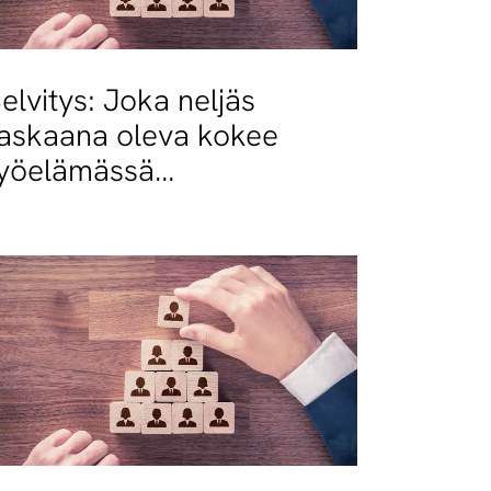
elvitys: Joka neljäs
askaana oleva kokee
työelämässä
askaussyrjintää