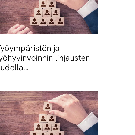
yöympäristön ja
yöhyvinvoinnin linjausten
udella
oimeenpanosuunnitelmalla
uetaan hyvän työelämän
avoitetta