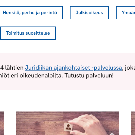
Henkilö, perhe ja perintö
Julkisoikeus
Ympär
Toimitus suosittelee
24 lähtien
Juridiikan ajankohtaiset -palvelussa
, jo
iöt eri oikeudenaloilta. Tutustu palveluun!