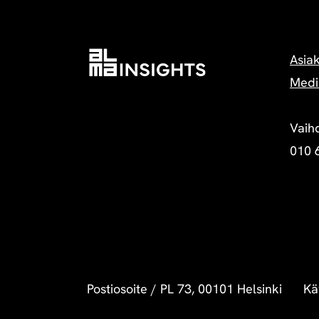
Asia
Medi
Vaih
010 
Postiosoite
/
PL 73, 00101 Helsinki
Kä