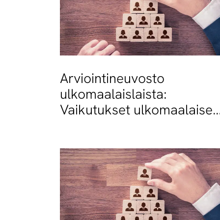
Arviointineuvosto
ulkomaalaislaista:
Vaikutukset ulkomaalaisen
työntekijän asemaan jäävä
epäselviksi