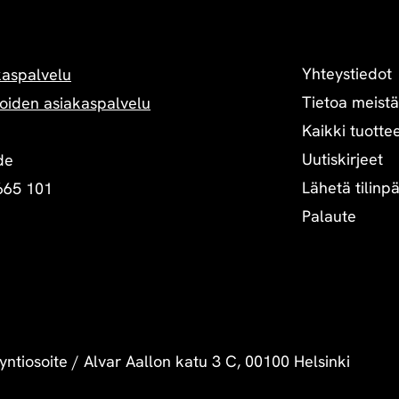
Yhteystiedot
kaspalvelu
Tietoa meistä
oiden asiakaspalvelu
Kaikki tuottee
Uutiskirjeet
de
Lähetä tilinp
665 101
Palaute
yntiosoite
/
Alvar Aallon katu 3 C, 00100 Helsinki