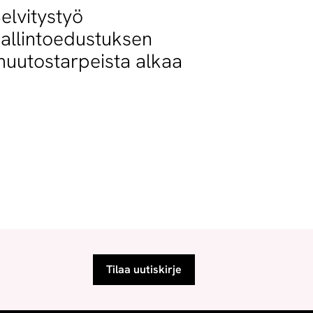
elvitystyö
allintoedustuksen
uutostarpeista alkaa
Tilaa uutiskirje