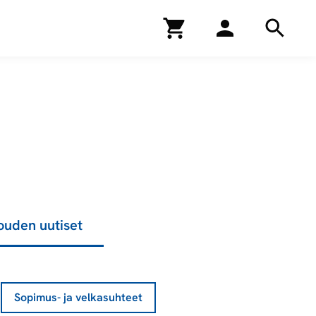
Kirjakauppa
Hae
Hae
louden uutiset
Sopimus- ja velkasuhteet