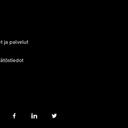
t ja palvelut
äätöstiedot
Follow