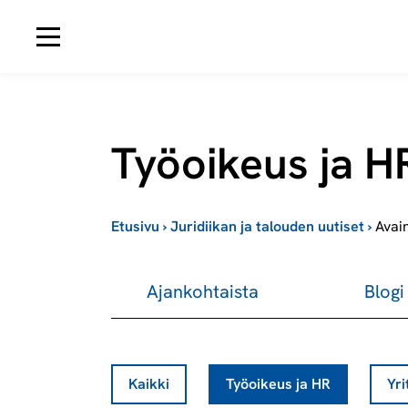
Avaa navigaatio
Työoikeus ja HR
Etusivu
›
Juridiikan ja talouden uutiset
›
Avai
Ajankohtaista
Blogi
Kaikki
Työoikeus ja HR
Yri