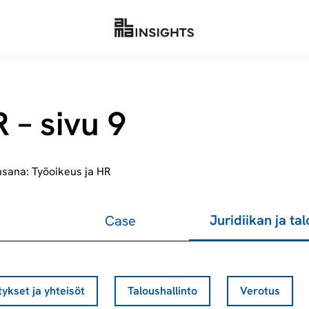
 – sivu 9
nsana: Työoikeus ja HR
Juridiikan ja ta
Case
tykset ja yhteisöt
Taloushallinto
Verotus