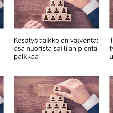
Kesätyöpaikkojen valvonta:
T
osa nuorista sai liian pientä
t
palkkaa
u
t
t
t
t