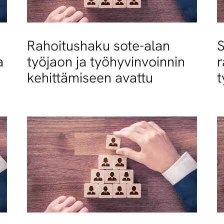
Rahoitushaku sote-alan
S
a
työjaon ja työhyvinvoinnin
r
kehittämiseen avattu
r