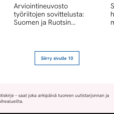
Arviointineuvosto
S
työriitojen sovittelusta:
h
Suomen ja Ruotsin
m
palkanmuodostusjärjestel
män eroja kirkastettava
Siirry sivulle
10
tiskirje – saat joka arkipäivä tuoreen uutistarjonnan ja
ihealueilta.