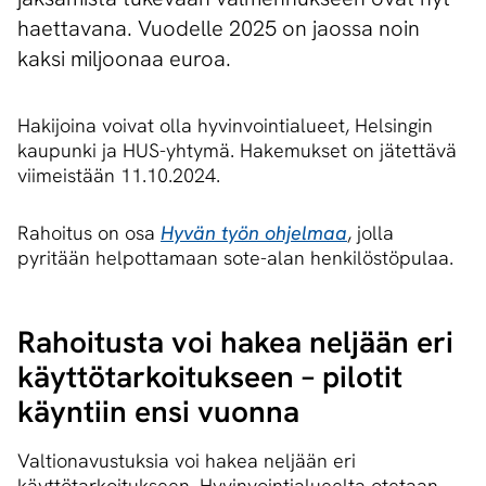
haettavana. Vuodelle 2025 on jaossa noin
kaksi miljoonaa euroa.
Hakijoina voivat olla hyvinvointialueet, Helsingin
kaupunki ja HUS-yhtymä. Hakemukset on jätettävä
viimeistään 11.10.2024.
Rahoitus on osa
Hyvän työn ohjelmaa
, jolla
pyritään helpottamaan sote-alan henkilöstöpulaa.
Rahoitusta voi hakea neljään eri
käyt­tö­tar­koi­tuk­seen – pilotit
käyntiin ensi vuonna
Valtionavustuksia voi hakea neljään eri
käyttötarkoitukseen. Hyvinvointialueelta otetaan