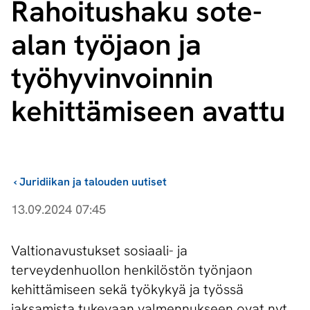
Rahoitushaku sote-
alan työjaon ja
työhyvinvoinnin
kehittämiseen avattu
›
Juridiikan ja talouden uutiset
13.09.2024 07:45
Valtionavustukset sosiaali- ja
terveydenhuollon henkilöstön työnjaon
kehittämiseen sekä työkykyä ja työssä
jaksamista tukevaan valmennukseen ovat nyt