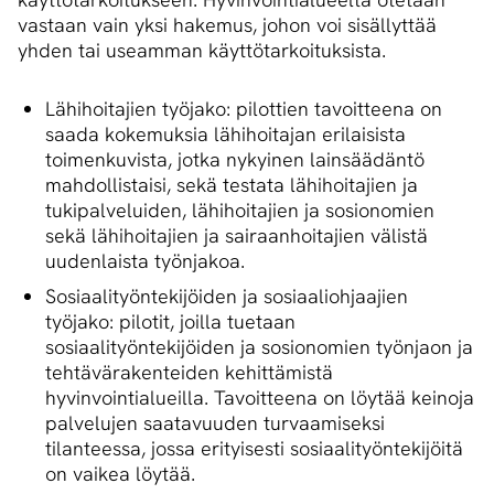
vastaan vain yksi hakemus, johon voi sisällyttää
yhden tai useamman käyttötarkoituksista.
Lähihoitajien työjako: pilottien tavoitteena on
saada kokemuksia lähihoitajan erilaisista
toimenkuvista, jotka nykyinen lainsäädäntö
mahdollistaisi, sekä testata lähihoitajien ja
tukipalveluiden, lähihoitajien ja sosionomien
sekä lähihoitajien ja sairaanhoitajien välistä
uudenlaista työnjakoa.
Sosiaalityöntekijöiden ja sosiaaliohjaajien
työjako: pilotit, joilla tuetaan
sosiaalityöntekijöiden ja sosionomien työnjaon ja
tehtävärakenteiden kehittämistä
hyvinvointialueilla. Tavoitteena on löytää keinoja
palvelujen saatavuuden turvaamiseksi
tilanteessa, jossa erityisesti sosiaalityöntekijöitä
on vaikea löytää.