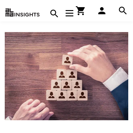
Hae
Avaa navigaatio
Kirjakauppa
Hae
Hae