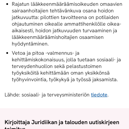
Rajatun lääkkeenmääräämisoikeuden omaavien
sairaanhoitajien tehtävänkuva osana hoidon
jatkuvuutta: pilottien tavoitteena on potilaiden
ohjautuminen oikealle ammattihenkilölle oikea-
aikaisesti, hoidon jatkuvuuden turvaaminen ja
lääkkeenmääräämishoitajien osaamisen
hyödyntäminen.
Vetoa ja pitoa -valmennus- ja
kehittämiskokonaisuus, jolla tuetaan sosiaali- ja
terveydenhuollon sekä pelastustoimen
työyksiköitä kehittämään oman yksikkönsä
työhyvinvointia, työkykyä ja työssä jaksamista.
Lähde: sosiaali- ja terveysministeriön
tiedote
.
Kirjoittaja Juridiikan ja talouden uutiskirjeen