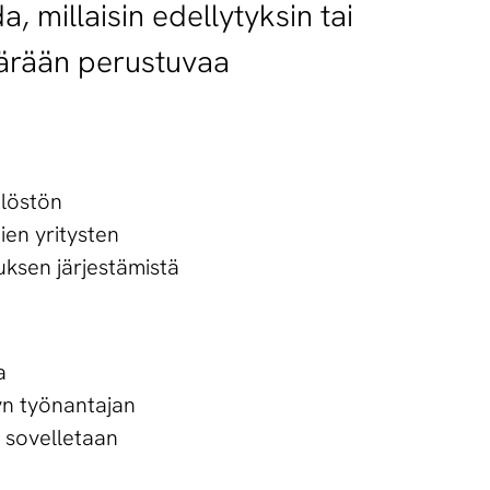
, millaisin edellytyksin tai
äärään perustuvaa
ilöstön
ien yritysten
tuksen järjestämistä
ua
yn työnantajan
a sovelletaan