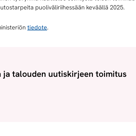
utostarpeita puoliväliriihessään keväällä 2025.
ministeriön
tiedote
.
n ja talouden uutiskirjeen toimitus