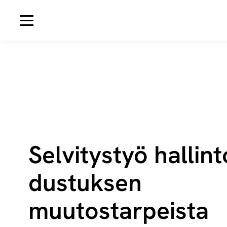
Avaa navigaatio
Selvitystyö hal­lin­
dus­tuk­sen
muutostarpeista