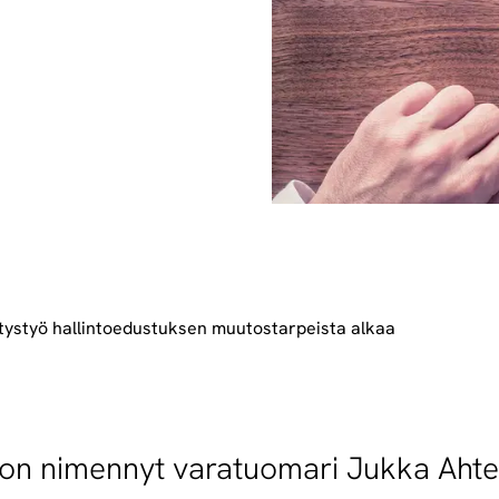
itystyö hallintoedustuksen muutostarpeista alkaa
 on nimennyt varatuomari Jukka Ahte