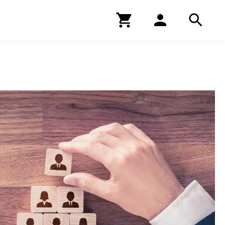
Kirjakauppa
Hae
Hae