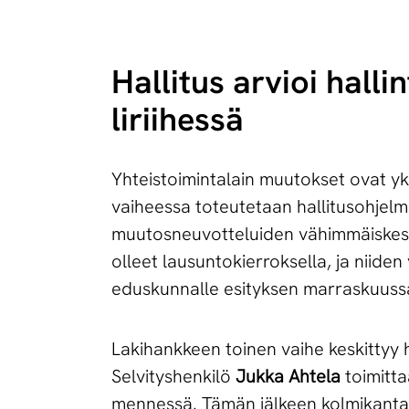
Hallitus arvioi hal­li
li­rii­hes­sä
Yhteistoimintalain muutokset ovat yk
vaiheessa toteutetaan hallitusohjelm
muutosneuvotteluiden vähimmäiskest
olleet lausuntokierroksella, ja niiden 
eduskunnalle esityksen marraskuuss
Lakihankkeen toinen vaihe keskittyy 
Selvityshenkilö
Jukka Ahtela
toimitta
mennessä. Tämän jälkeen kolmikantai