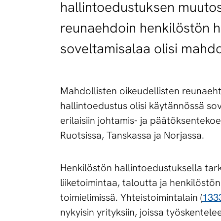
hallintoedustuksen muutosta
reunaehdoin henkilöstön h
soveltamisalaa olisi mahdo
Mahdollisten oikeudellisten reunaehto
hallintoedustus olisi käytännössä so
erilaisiin johtamis- ja päätöksenteko
Ruotsissa, Tanskassa ja Norjassa.
Henkilöstön hallintoedustuksella tark
liiketoimintaa, taloutta ja henkilös
toimielimissä. Yhteistoimintalain (
133
nykyisin yrityksiin, joissa työskente