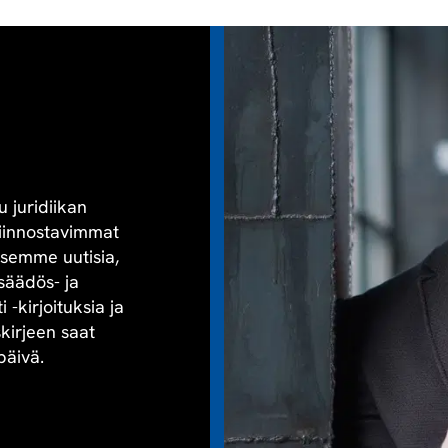
u juridiikan
kiinnostavimmat
aisemme uutisia,
säädös- ja
-kirjoituksia ja
skirjeen saat
päivä.