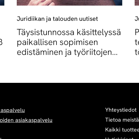
Juridiikan ja talouden uutiset
J
Täysistunnossa käsittelyssä
P
8
paikallisen sopimisen
t
edistäminen ja työriitojen
t
sovittelun muutokset
s
t
Yhteystiedot
kaspalvelu
Tietoa meistä
oiden asiakaspalvelu
Kaikki tuottee