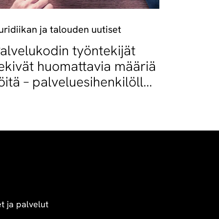
uridiikan ja talouden uutiset
alvelukodin työntekijät
ekivät huomattavia määriä
öitä – palveluesihenkilölle
akkoja
yöaikarikkomuksesta
t ja palvelut