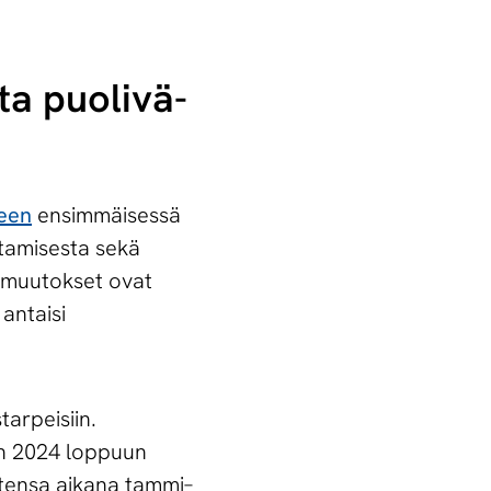
a puo­li­vä­
een
ensimmäisessä
stamisesta sekä
 muutokset ovat
 antaisi
arpeisiin.
den 2024 loppuun
utensa aikana tammi–