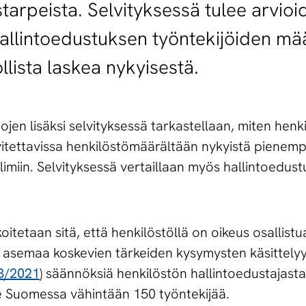
rpeista. Selvityksessä tulee arvioida
allintoedustuksen työntekijöiden m
llista laskea nykyisestä.
jen lisäksi selvityksessä tarkastellaan, miten henk
vitettavissa henkilöstömäärältään nykyistä pienemp
elimiin. Selvityksessä vertaillaan myös hallintoedus
oitetaan sitä, että henkilöstöllä on oikeus osallist
tön asemaa koskevien tärkeiden kysymysten käsittely
3/2021
) säännöksiä henkilöstön hallintoedustajast
lee Suomessa vähintään 150 työntekijää.