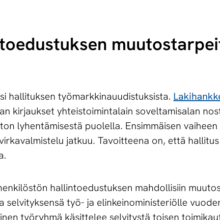
n­toe­dus­tuk­sen muutostarpeit
si hallituksen työmarkkinauudistuksista.
Lakihankk
an kirjaukset yhteistoimintalain soveltamisalan no
on lyhentämisestä puolella. Ensimmäisen vaiheen
virkavalmistelu jatkuu. Tavoitteena on, että hallitus
a.
henkilöstön hallintoedustuksen mahdollisiin muutost
a selvityksensä työ- ja elinkeinoministeriölle vuo
nen työryhmä käsittelee selvitystä toisen toimika