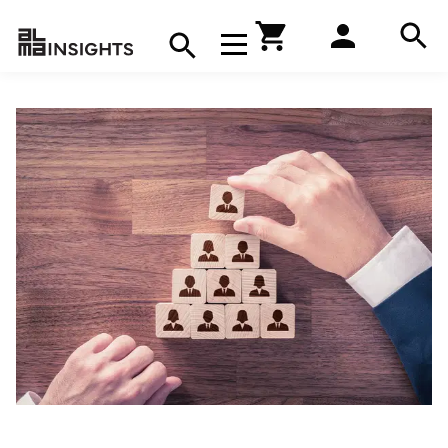
Hae
Avaa navigaatio
Kirjakauppa
Hae
Hae