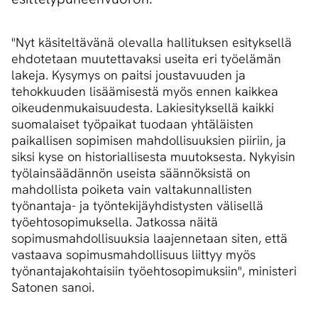
"Nyt käsiteltävänä olevalla hallituksen esityksellä
ehdotetaan muutettavaksi useita eri työelämän
lakeja. Kysymys on paitsi joustavuuden ja
tehokkuuden lisäämisestä myös ennen kaikkea
oikeudenmukaisuudesta. Lakiesityksellä kaikki
suomalaiset työpaikat tuodaan yhtäläisten
paikallisen sopimisen mahdollisuuksien piiriin, ja
siksi kyse on historiallisesta muutoksesta. Nykyisin
työlainsäädännön useista säännöksistä on
mahdollista poiketa vain valtakunnallisten
työnantaja- ja työntekijäyhdistysten välisellä
työehtosopimuksella. Jatkossa näitä
sopimusmahdollisuuksia laajennetaan siten, että
vastaava sopimusmahdollisuus liittyy myös
työnantajakohtaisiin työehtosopimuksiin", ministeri
Satonen sanoi.