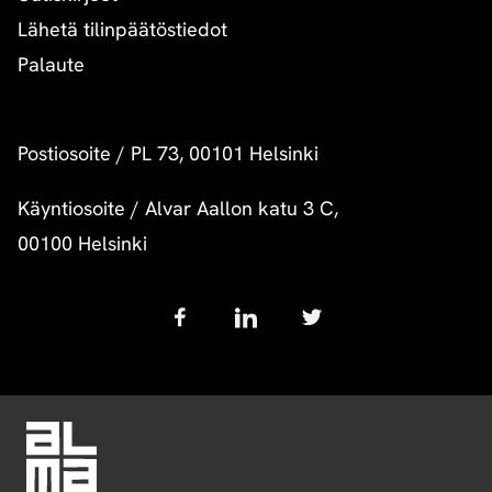
Lähetä tilinpäätöstiedot
Palaute
Postiosoite
/
PL 73, 00101 Helsinki
Käyntiosoite
/
Alvar Aallon katu 3 C,
00100 Helsinki
Follow
us