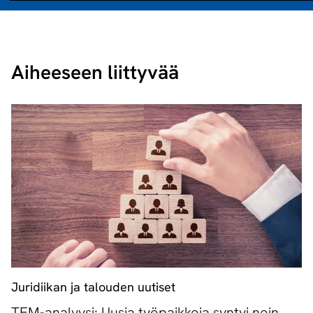
Aiheeseen liittyvää
Juridiikan ja talouden uutiset
TEM-analyysi: Uusia työpaikkoja syntyi noin