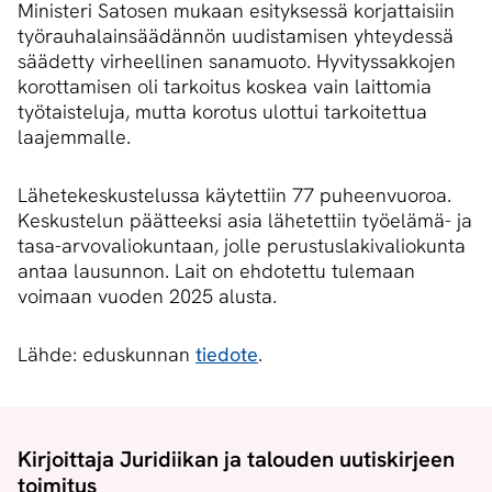
Ministeri Satosen mukaan esityksessä korjattaisiin
työrauhalainsäädännön uudistamisen yhteydessä
säädetty virheellinen sanamuoto. Hyvityssakkojen
korottamisen oli tarkoitus koskea vain laittomia
työtaisteluja, mutta korotus ulottui tarkoitettua
laajemmalle.
Lähetekeskustelussa käytettiin 77 puheenvuoroa.
Keskustelu​n päätteeksi asia lähetettiin työelämä- ja
tasa-arvovaliokuntaan, jolle perustuslakivaliokunta
antaa lausunnon. Lait on ehdotettu tulemaan
voimaan vuoden 2025 alusta.
Lähde: eduskunnan
tiedote
.
Kirjoittaja Juridiikan ja talouden uutiskirjeen
toimitus