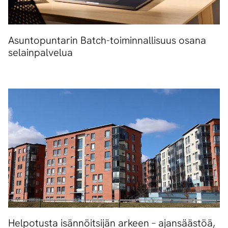
Asuntopuntarin Batch-toiminnallisuus osana
selainpalvelua
Helpotusta isännöitsijän arkeen – ajansäästöä,