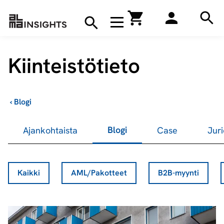
Hae
Avaa navigaatio
Kirjakauppa
Hae
Hae
Kiinteistötieto
›
Blogi
Blogi
Ajankohtaista
Case
Juri
Kaikki
AML/Pakotteet
B2B-myynti