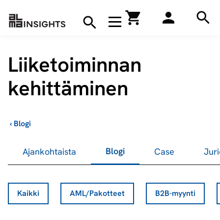
Hae
Avaa navigaatio
Kirjakauppa
Hae
Hae
Liiketoiminnan
kehittäminen
›
Blogi
Blogi
Ajankohtaista
Case
Juri
Kaikki
AML/Pakotteet
B2B-myynti