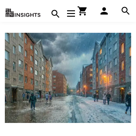
Hae
Avaa navigaatio
Kirjakauppa
Hae
Hae