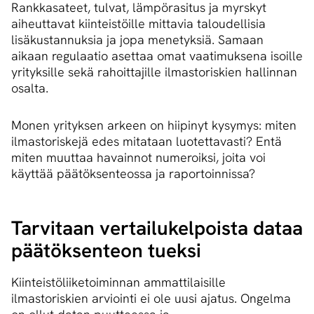
Rankkasateet, tulvat, lämpörasitus ja myrskyt
aiheuttavat kiinteistöille mittavia taloudellisia
lisäkustannuksia ja jopa menetyksiä. Samaan
aikaan regulaatio asettaa omat vaatimuksena isoille
yrityksille sekä rahoittajille ilmastoriskien hallinnan
osalta.
Monen yrityksen arkeen on hiipinyt kysymys: miten
ilmastoriskejä edes mitataan luotettavasti? Entä
miten muuttaa havainnot numeroiksi, joita voi
käyttää päätöksenteossa ja raportoinnissa?
Tarvitaan ver­tai­lu­kel­pois­ta dataa
päätöksenteon tueksi
Kiinteistöliiketoiminnan ammattilaisille
ilmastoriskien arviointi ei ole uusi ajatus. Ongelma