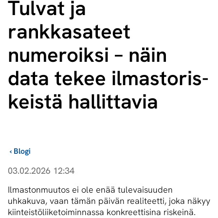
Tulvat ja
rankkasateet
numeroiksi – näin
data tekee il­mas­to­ris­
keis­tä hallittavia
›
Blogi
03.02.2026 12:34
Ilmastonmuutos ei ole enää tulevaisuuden
uhkakuva, vaan tämän päivän realiteetti, joka näkyy
kiinteistöliiketoiminnassa konkreettisina riskeinä.