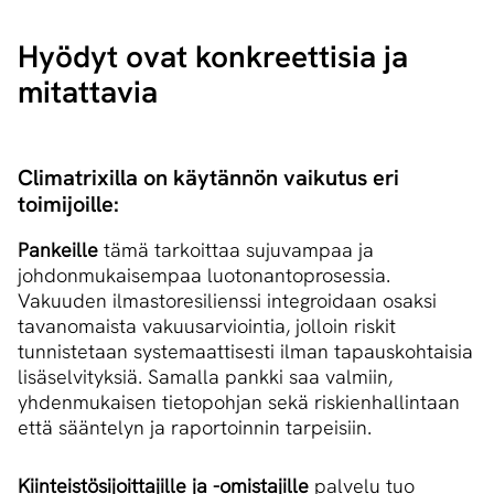
Hyödyt ovat konkreettisia ja
mitattavia
Climatrixilla on käytännön vaikutus eri
toimijoille:
Pankeille
tämä tarkoittaa sujuvampaa ja
johdonmukaisempaa luotonantoprosessia.
Vakuuden ilmastoresilienssi integroidaan osaksi
tavanomaista vakuusarviointia, jolloin riskit
tunnistetaan systemaattisesti ilman tapauskohtaisia
lisäselvityksiä. Samalla pankki saa valmiin,
yhdenmukaisen tietopohjan sekä riskienhallintaan
että sääntelyn ja raportoinnin tarpeisiin.
Kiinteistösijoittajille ja -omistajille
palvelu tuo