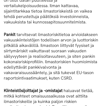
on ollut datan puutteessa ja
vertailukelpoisuudessa. Ilman kattavaa,
sijaintitarkkaa tietoa ilmastoriskeistä on vaikea
tehdä perusteltuja päätöksiä investoinneista,
vakuuksista tai kunnossapitosuunnitelmista.
Pankit
tarvitsevat ilmastoriskitietoa arvioidakseen
vakuuskiinteistöjen todellisen arvon ja luottoriskin
pitkällä aikavälillä. Ilmastoon liittyvät fyysiset ja
siirtymäriskit vaikuttavat suoraan vakuuden
säilyvyyteen ja realisoitavuuteen, ja siten pankin
kokonaisriskiprofiiliin. Ilmastoriskien huomioimista
edellyttävät pankkivalvonta ja
vakavaraisuussääntely, ja sitä tukevat EU-tason
raportointivaatimukset, kuten CSRD.
Kiinteistösijoittajat ja -omistajat
haluavat tietää,
mitkä kohteet omaisuussalkussa ovat alttiita
ilmastoriskeille ja kuinka paljon riskien