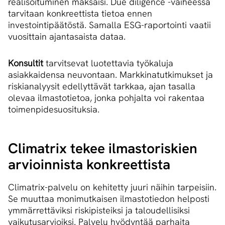
realisoituminen maksaisi. Due diligence -vaiheessa
tarvitaan konkreettista tietoa ennen
investointipäätöstä. Samalla ESG-raportointi vaatii
vuosittain ajantasaista dataa.
Konsultit
tarvitsevat luotettavia työkaluja
asiakkaidensa neuvontaan. Markkinatutkimukset ja
riskianalyysit edellyttävät tarkkaa, ajan tasalla
olevaa ilmastotietoa, jonka pohjalta voi rakentaa
toimenpidesuosituksia.
Climatrix tekee ilmastoriskien
arvioinnista konkreettista
Climatrix-palvelu on kehitetty juuri näihin tarpeisiin.
Se muuttaa monimutkaisen ilmastotiedon helposti
ymmärrettäviksi riskipisteiksi ja taloudellisiksi
vaikutusarvioiksi. Palvelu hyödyntää parhaita