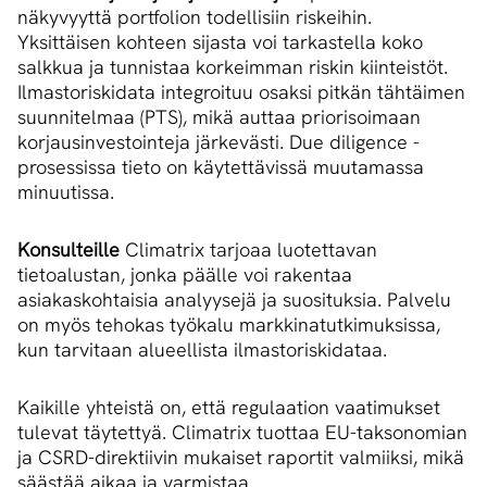
näkyvyyttä portfolion todellisiin riskeihin.
Yksittäisen kohteen sijasta voi tarkastella koko
salkkua ja tunnistaa korkeimman riskin kiinteistöt.
Ilmastoriskidata integroituu osaksi pitkän tähtäimen
suunnitelmaa (PTS), mikä auttaa priorisoimaan
korjausinvestointeja järkevästi. Due diligence -
prosessissa tieto on käytettävissä muutamassa
minuutissa.
Konsulteille
Climatrix tarjoaa luotettavan
tietoalustan, jonka päälle voi rakentaa
asiakaskohtaisia analyysejä ja suosituksia. Palvelu
on myös tehokas työkalu markkinatutkimuksissa,
kun tarvitaan alueellista ilmastoriskidataa.
Kaikille yhteistä on, että regulaation vaatimukset
tulevat täytettyä. Climatrix tuottaa EU-taksonomian
ja CSRD-direktiivin mukaiset raportit valmiiksi, mikä
säästää aikaa ja varmistaa