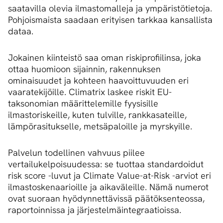
saatavilla olevia ilmastomalleja ja ympäristötietoja.
Pohjoismaista saadaan erityisen tarkkaa kansallista
dataa.
Jokainen kiinteistö saa oman riskiprofiilinsa, joka
ottaa huomioon sijainnin, rakennuksen
ominaisuudet ja kohteen haavoittuvuuden eri
vaaratekijöille. Climatrix laskee riskit EU-
taksonomian määrittelemille fyysisille
ilmastoriskeille, kuten tulville, rankkasateille,
lämpörasitukselle, metsäpaloille ja myrskyille.
Palvelun todellinen vahvuus piilee
vertailukelpoisuudessa: se tuottaa standardoidut
risk score -luvut ja Climate Value-at-Risk -arviot eri
ilmastoskenaarioille ja aikaväleille. Nämä numerot
ovat suoraan hyödynnettävissä päätöksenteossa,
raportoinnissa ja järjestelmäintegraatioissa.