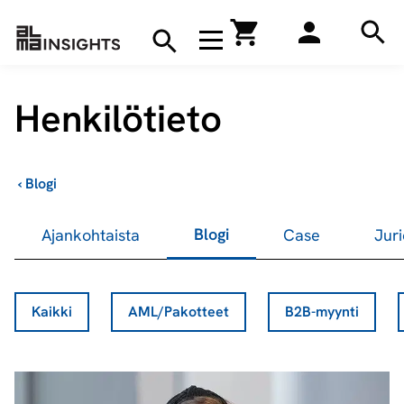
Hae
Avaa navigaatio
Kirjakauppa
Hae
Hae
Henkilötieto
›
Blogi
Blogi
Ajankohtaista
Case
Juri
Kaikki
AML/Pakotteet
B2B-myynti