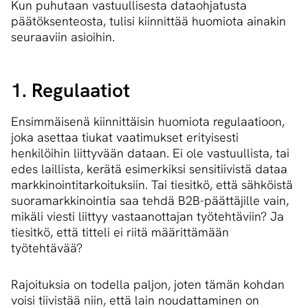
Kun puhutaan vastuullisesta dataohjatusta
päätöksenteosta, tulisi kiinnittää huomiota ainakin
seuraaviin asioihin.
1. Regulaatiot
Ensimmäisenä kiinnittäisin huomiota regulaatioon,
joka asettaa tiukat vaatimukset erityisesti
henkilöihin liittyvään dataan. Ei ole vastuullista, tai
edes laillista, kerätä esimerkiksi sensitiivistä dataa
markkinointitarkoituksiin. Tai tiesitkö, että sähköistä
suoramarkkinointia saa tehdä B2B-päättäjille vain,
mikäli viesti liittyy vastaanottajan työtehtäviin? Ja
tiesitkö, että titteli ei riitä määrittämään
työtehtävää?
Rajoituksia on todella paljon, joten tämän kohdan
voisi tiivistää niin, että lain noudattaminen on