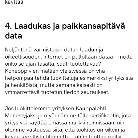
käyttää.
4. Laadukas ja paikkansapitävä
data
Neljäntenä varmistaisin datan laadun ja
oikeellisuuden. Internet on pullollaan dataa – mutta
onko se ajan tasalla, saati luotettavaa?
Koneoppivien mallien yleistyessä on yhä
helpompaa tehdä luokitteluja esimerkiksi yrityksistä
ja henkilöistä, mutta samanaikaisesti on
ymmärrettävä tuotetun tiedon seuraukset.
Jos luokittelemme yrityksen Kauppalehti
Menestyjäksi ja myönnämme tälle sertifikaatin, jota
yritys voi käyttää omassa markkinoinnissaan, niin
olemme vastuussa siitä, että luokitus on oikein ja
kuvaa todellista tilannetta. Tähän luottaa paitsi