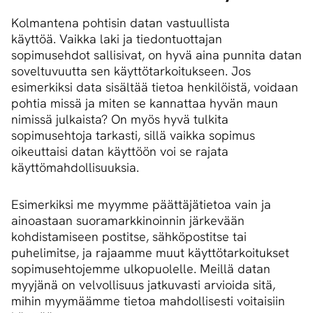
Kolmantena pohtisin datan vastuullista
käyttöä. Vaikka laki ja tiedontuottajan
sopimusehdot sallisivat, on hyvä aina punnita datan
soveltuvuutta sen käyttötarkoitukseen. Jos
esimerkiksi data sisältää tietoa henkilöistä, voidaan
pohtia missä ja miten se kannattaa hyvän maun
nimissä julkaista? On myös hyvä tulkita
sopimusehtoja tarkasti, sillä vaikka sopimus
oikeuttaisi datan käyttöön voi se rajata
käyttömahdollisuuksia.
Esimerkiksi me myymme päättäjätietoa vain ja
ainoastaan suoramarkkinoinnin järkevään
kohdistamiseen postitse, sähköpostitse tai
puhelimitse, ja rajaamme muut käyttötarkoitukset
sopimusehtojemme ulkopuolelle. Meillä datan
myyjänä on velvollisuus jatkuvasti arvioida sitä,
mihin myymäämme tietoa mahdollisesti voitaisiin