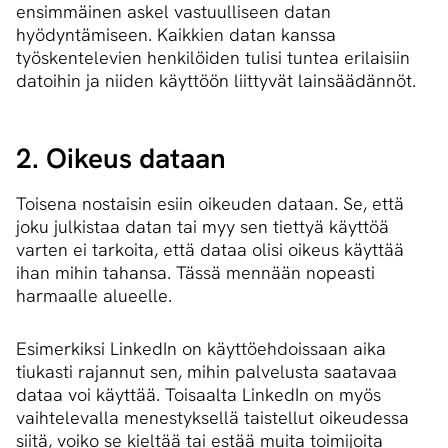
ensimmäinen askel vastuulliseen datan
hyödyntämiseen. Kaikkien datan kanssa
työskentelevien henkilöiden tulisi tuntea erilaisiin
datoihin ja niiden käyttöön liittyvät lainsäädännöt.
2. Oikeus dataan
Toisena nostaisin esiin oikeuden dataan. Se, että
joku julkistaa datan tai myy sen tiettyä käyttöä
varten ei tarkoita, että dataa olisi oikeus käyttää
ihan mihin tahansa. Tässä mennään nopeasti
harmaalle alueelle.
Esimerkiksi LinkedIn on käyttöehdoissaan aika
tiukasti rajannut sen, mihin palvelusta saatavaa
dataa voi käyttää. Toisaalta LinkedIn on myös
vaihtelevalla menestyksellä taistellut oikeudessa
siitä, voiko se kieltää tai estää muita toimijoita