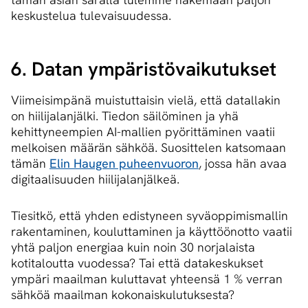
keskustelua tulevaisuudessa.
6. Datan ym­pä­ris­tö­vai­ku­tuk­set
Viimeisimpänä muistuttaisin vielä, että datallakin
on hiilijalanjälki. Tiedon säilöminen ja yhä
kehittyneempien AI-mallien pyörittäminen vaatii
melkoisen määrän sähköä. Suosittelen katsomaan
tämän
Elin Haugen puheenvuoron
, jossa hän avaa
digitaalisuuden hiilijalanjälkeä.
Tiesitkö, että yhden edistyneen syväoppimismallin
rakentaminen, kouluttaminen ja käyttöönotto vaatii
yhtä paljon energiaa kuin noin 30 norjalaista
kotitaloutta vuodessa? Tai että datakeskukset
ympäri maailman kuluttavat yhteensä 1 % verran
sähköä maailman kokonaiskulutuksesta?