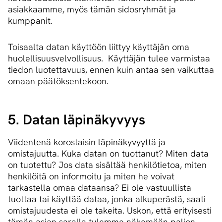
asiakkaamme, myös tämän sidosryhmät ja
kumppanit.
Toisaalta datan käyttöön liittyy käyttäjän oma
huolellisuusvelvollisuus. Käyttäjän tulee varmistaa
tiedon luotettavuus, ennen kuin antaa sen vaikuttaa
omaan päätöksentekoon.
5. Datan läpinäkyvyys
Viidentenä korostaisin läpinäkyvyyttä ja
omistajuutta. Kuka datan on tuottanut? Miten data
on tuotettu? Jos data sisältää henkilötietoa, miten
henkilöitä on informoitu ja miten he voivat
tarkastella omaa dataansa? Ei ole vastuullista
tuottaa tai käyttää dataa, jonka alkuperästä, saati
omistajuudesta ei ole takeita. Uskon, että erityisesti
tämän asian saralla tulemme näkemään paljon