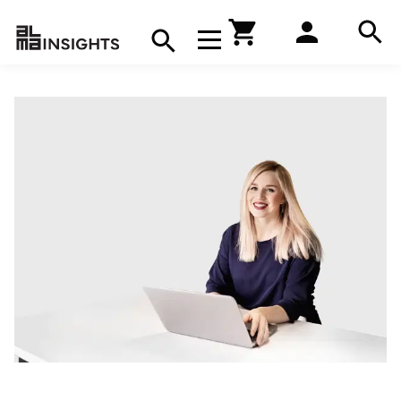
Hae
Avaa navigaatio
Kirjakauppa
Hae
Hae