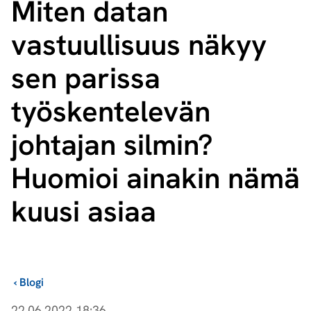
Miten datan
vastuullisuus näkyy
sen parissa
työskentelevän
johtajan silmin?
Huomioi ainakin nämä
kuusi asiaa
›
Blogi
22.06.2022 18:36