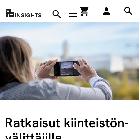
Hae
Avaa navigaatio
Kirjakauppa
Hae
Hae
Ratkaisut kiin­teis­tön­
vä­lit­tä­jil­le