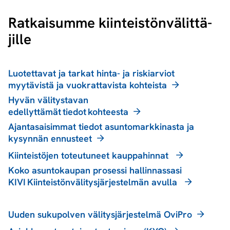
Ratkaisumme kiin­teis­tön­vä­lit­tä­
jil­le
Luotettavat ja tarkat hinta- ja riskiarviot
myytävistä ja vuokrattavista kohteista
Hyvän välitystavan
edellyttämät tiedot kohteesta
Ajantasaisimmat tiedot asuntomarkkinasta ja
kysynnän ennusteet
Kiinteistöjen toteutuneet kauppahinnat
Koko asuntokaupan prosessi hallinnassasi
KIVI Kiinteistönvälitysjärjestelmän avulla
Uuden sukupolven välitysjärjestelmä OviPro