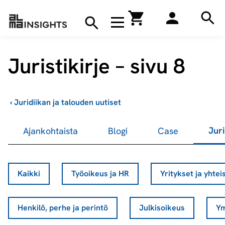
Hae
Avaa navigaatio
Kirjakauppa
Hae
Hae
Juristikirje – sivu 8
›
Juridiikan ja talouden uutiset
Juri
Ajankohtaista
Blogi
Case
Kaikki
Työoikeus ja HR
Yritykset ja yhtei
Henkilö, perhe ja perintö
Julkisoikeus
Ym