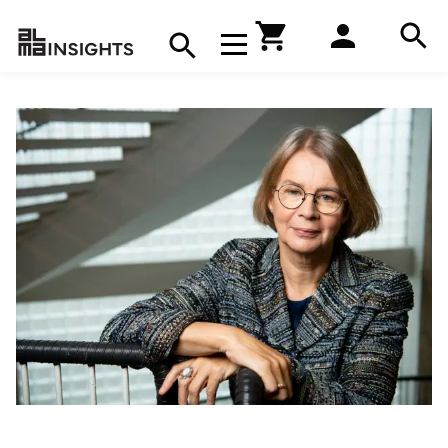
Hae
Avaa navigaatio
Kirjakauppa
Hae
Hae