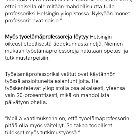
ettei naisella ole mitään mahdollisuutta tulla
professoriksi Helsingin yliopistossa. Nykyään monet
professorit ovat naisia.”
Myös työelämäprofessoreja löytyy
Helsingin
oikeustieteellisestä tiedekunnasta neljä. Niemen
mukaan työelämäprofessoreja halutaan opetus- ja
tutkimustarpeisiin.
Työelämäprofessoriksi valitut ovat käytännön
työssä ansioituneita asiantuntijoita. He
työskentelevät yliopistolla osa-aikaisesti, yleensä
vain 20-prosenttisesti, mikä on mahdollista
päivätyön ohella.
”Meillä vaatimuksena on, että työelämäprofessorin
pitää olla myös väitellyt. Se takaa todelliset
tulokset myös tutkimustyössä.”