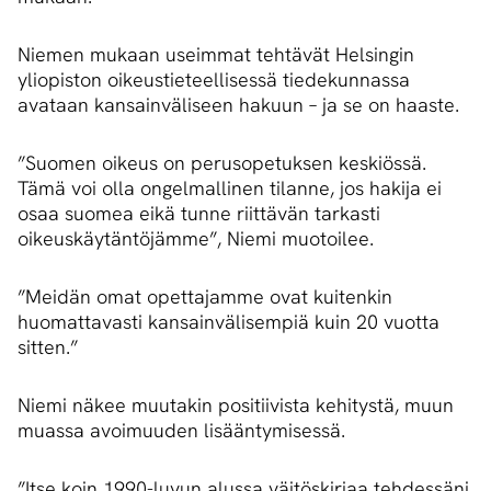
Niemen mukaan useimmat tehtävät Helsingin
yliopiston oikeustieteellisessä tiedekunnassa
avataan kansainväliseen hakuun – ja se on haaste.
”Suomen oikeus on perusopetuksen keskiössä.
Tämä voi olla ongelmallinen tilanne, jos hakija ei
osaa suomea eikä tunne riittävän tarkasti
oikeuskäytäntöjämme”, Niemi muotoilee.
”Meidän omat opettajamme ovat kuitenkin
huomattavasti kansainvälisempiä kuin 20 vuotta
sitten.”
Niemi näkee muutakin positiivista kehitystä, muun
muassa avoimuuden lisääntymisessä.
”Itse koin 1990-luvun alussa väitöskirjaa tehdessäni,