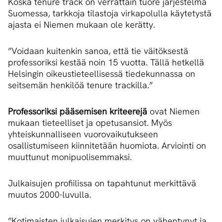
Koska tenure track on verrattain tuore järjestelmä
Suomessa, tarkkoja tilastoja virkapolulla käytetystä
ajasta ei Niemen mukaan ole kerätty.
”Voidaan kuitenkin sanoa, että tie väitöksestä
professoriksi kestää noin 15 vuotta. Tällä hetkellä
Helsingin oikeustieteellisessä tiedekunnassa on
seitsemän henkilöä tenure trackilla.”
Professoriksi pääsemisen kriteerejä
ovat Niemen
mukaan tieteelliset ja opetusansiot. Myös
yhteiskunnalliseen vuorovaikutukseen
osallistumiseen kiinnitetään huomiota. Arviointi on
muuttunut monipuolisemmaksi.
Julkaisujen profiilissa on tapahtunut merkittävä
muutos 2000-luvulla.
”Kotimaisten julkaisujen merkitys on vähentynyt ja