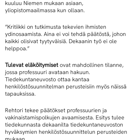
kuuluu Niemen mukaan asiaan,
yliopistomaailmassa kun ollaan.
”Kritiikki on tutkimusta tekevien ihmisten
ydinosaamista. Aina ei voi tehdä päätöstä, johon
kaikki olisivat tyytyväisiä. Dekaanin työ ei ole
helppoa.”
Tulevat eläköitymiset
ovat mahdollinen tilanne,
jossa professuuri avataan hakuun.
Tiedekuntaneuvosto ottaa kantaa
henkilöstösuunnitelman perusteisiin myös näissä
tapauksissa.
Rehtori tekee päätökset professuurien ja
vakinaistamispolkujen avaamisesta. Esitys tulee
tiedekunnasta dekaanilta tiedekuntaneuvoston
hyväksymien henkilöstösuunnittelun perusteiden
mukaan.