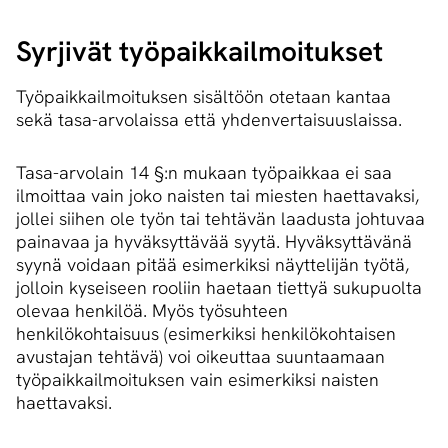
Syrjivät työ­paik­kail­moi­tuk­set
Työpaikkailmoituksen sisältöön otetaan kantaa
sekä tasa-arvolaissa että yhdenvertaisuuslaissa.
Tasa-arvolain 14 §:n mukaan työpaikkaa ei saa
ilmoittaa vain joko naisten tai miesten haettavaksi,
jollei siihen ole työn tai tehtävän laadusta johtuvaa
painavaa ja hyväksyttävää syytä. Hyväksyttävänä
syynä voidaan pitää esimerkiksi näyttelijän työtä,
jolloin kyseiseen rooliin haetaan tiettyä sukupuolta
olevaa henkilöä. Myös työsuhteen
henkilökohtaisuus (esimerkiksi henkilökohtaisen
avustajan tehtävä) voi oikeuttaa suuntaamaan
työpaikkailmoituksen vain esimerkiksi naisten
haettavaksi.