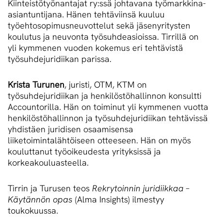
Kiinteistötyönantajat ry:ssä johtavana työmarkkina-
asiantuntijana. Hänen tehtäviinsä kuuluu
työehtosopimusneuvottelut sekä jäsenyritysten
koulutus ja neuvonta työsuhdeasioissa. Tirrillä on
yli kymmenen vuoden kokemus eri tehtävistä
työsuhdejuridiikan parissa.
Krista Turunen
, juristi, OTM, KTM on
työsuhdejuridiikan ja henkilöstöhallinnon konsultti
Accountorilla. Hän on toiminut yli kymmenen vuotta
henkilöstöhallinnon ja työsuhdejuridiikan tehtävissä
yhdistäen juridisen osaamisensa
liiketoimintalähtöiseen otteeseen. Hän on myös
kouluttanut työoikeudesta yrityksissä ja
korkeakouluasteella.
Tirrin ja Turusen teos
Rekrytoinnin juridiikkaa –
Käytännön opas
(Alma Insights) ilmestyy
toukokuussa.