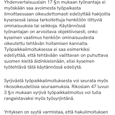
Yhdenvertaisuuslain 17 §:n mukaan työnantaja ei
myöskään saa avoimesta työpaikasta
ilmoittaessaan oikeudettomasti edellyttää hakijoilta
kyseisessä laissa tarkoitettuja henkilöön liittyviä
ominaisuuksia tai seikkoja. Käytännössä
työnantajan on arvioitava objektiivisesti, onko
kyseinen vaatimus henkilön ominaisuudesta
oikeutettu tehtävän hoitamisen kannalta.
Työpaikkailmoituksessa ei saa esimerkiksi
edellyttää, että tehtävään valittavan on puhuttava
suomen kieltä äidinkielenään, ellei kyseinen
työtehtävä tätä käytännössä edellytä.
Syrjivästä työpaikkailmoituksesta voi seurata myös
rikosoikeudellisia seuraamuksia. Rikoslain 47 luvun
3 §:n mukaan syrjivä työpaikkailmoitus voi tulla
rangaistavaksi myös työsyrjintänä.
Yrityksen on syytä varmistaa, että hakuilmoituksen