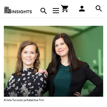
Hae
Avaa navigaatio
Kirjakauppa
Hae
Hae
Krista Turunen ja Katariina Tirri