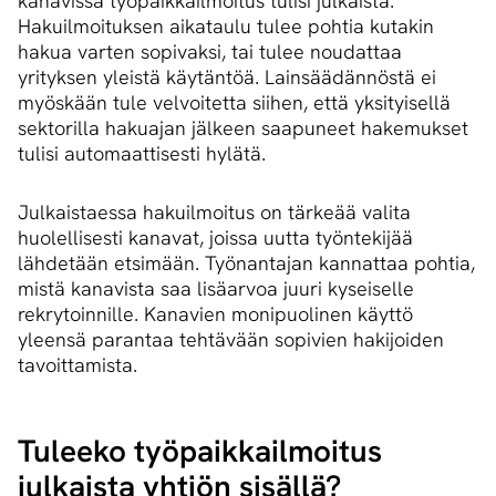
kanavissa työpaikkailmoitus tulisi julkaista.
Hakuilmoituksen aikataulu tulee pohtia kutakin
hakua varten sopivaksi, tai tulee noudattaa
yrityksen yleistä käytäntöä. Lainsäädännöstä ei
myöskään tule velvoitetta siihen, että yksityisellä
sektorilla hakuajan jälkeen saapuneet hakemukset
tulisi automaattisesti hylätä.
Julkaistaessa hakuilmoitus on tärkeää valita
huolellisesti kanavat, joissa uutta työntekijää
lähdetään etsimään. Työnantajan kannattaa pohtia,
mistä kanavista saa lisäarvoa juuri kyseiselle
rekrytoinnille. Kanavien monipuolinen käyttö
yleensä parantaa tehtävään sopivien hakijoiden
tavoittamista.
Tuleeko työ­paik­kail­moi­tus
julkaista yhtiön sisällä?