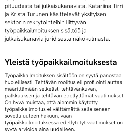
pituudesta tai julkaisukanavista. Katariina Tirri
ja Krista Turunen käsittelevät yksityisen
sektorin rekrytointeihin liittyvän
työpaikkailmoituksen sisältöä ja
julkaisukanavia juridisesta näkökulmasta.
Yleistä työ­paik­kail­moi­tuk­ses­ta
Työpaikkailmoituksen sisältöön on syytä panostaa
huolellisesti. Tehtävän roolitus eli profilointi auttaa
määrittämään selkeästi tehtävänkuvan,
palkkauksen ja tehtävän edellyttämät vaatimukset.
On hyvä muistaa, että aiemmin käytetty
työpaikkailmoitus ei välttämättä sellaisenaan
sovellu uuteen hakuun, vaan
työpaikkailmoituksessa edellytetyt vaatimukset on
syytä arvioida aina uudelleen.