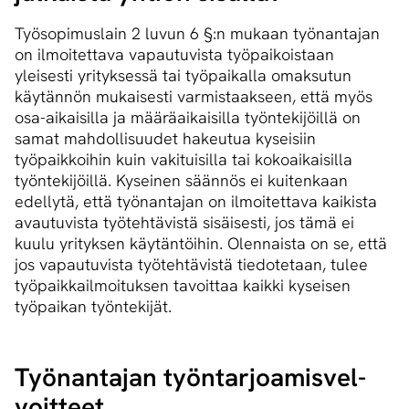
Työsopimuslain 2 luvun 6 §:n mukaan työnantajan
on ilmoitettava vapautuvista työpaikoistaan
yleisesti yrityksessä tai työpaikalla omaksutun
käytännön mukaisesti varmistaakseen, että myös
osa-aikaisilla ja määräaikaisilla työntekijöillä on
samat mahdollisuudet hakeutua kyseisiin
työpaikkoihin kuin vakituisilla tai kokoaikaisilla
työntekijöillä. Kyseinen säännös ei kuitenkaan
edellytä, että työnantajan on ilmoitettava kaikista
avautuvista työtehtävistä sisäisesti, jos tämä ei
kuulu yrityksen käytäntöihin. Olennaista on se, että
jos vapautuvista työtehtävistä tiedotetaan, tulee
työpaikkailmoituksen tavoittaa kaikki kyseisen
työpaikan työntekijät.
Työnantajan työn­tar­joa­mis­vel­
voit­teet