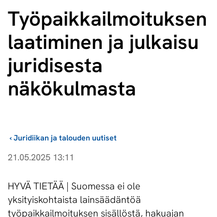
Työ­paik­kail­moi­tuk­sen
laatiminen ja julkaisu
juridisesta
näkökulmasta
›
Juridiikan ja talouden uutiset
21.05.2025 13:11
HYVÄ TIETÄÄ | Suomessa ei ole
yksityiskohtaista lainsäädäntöä
työpaikkailmoituksen sisällöstä, hakuajan