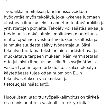
Työpaikkailmoituksen laadinnassa voidaan
hyödyntää myös tekoälyä, joka kykenee luomaan
alustavan ilmoitustekstin annetun tehtäväprofiilin ja
yritystietojen pohjalta. Tekoäly voi säästää aikaa ja
tuoda uusia näkökulmia ilmoituksen muotoiluun,
mutta lopullinen vastuu ilmoituksen sisällöstä ja
lainmukaisuudesta säilyy työnantajalla. Siksi
tekoälyn tuottama teksti on aina tarkistettava ja
muokattava tarpeen mukaan. Näin varmistetaan,
että julkaistu ilmoitus on selkeä ja syrjimätön ja
vastaa työnantajan tarkoitusta. Lisäksi tekoälyä
käytettäessä tulee ottaa huomioon EU:n
tekoälyasetuksen vaatimukset ja
tietosuojalainsäädäntö.
Huolellisesti laadittu työpaikkailmoitus on tärkeä
osa onnistunutta ja vastuullista rekrytointia.