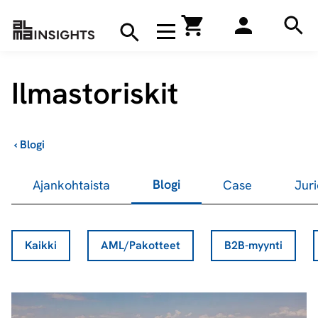
Hae
Avaa navigaatio
Kirjakauppa
Hae
Hae
Ilmastoriskit
›
Blogi
Blogi
Ajankohtaista
Case
Juri
Kaikki
AML/Pakotteet
B2B-myynti