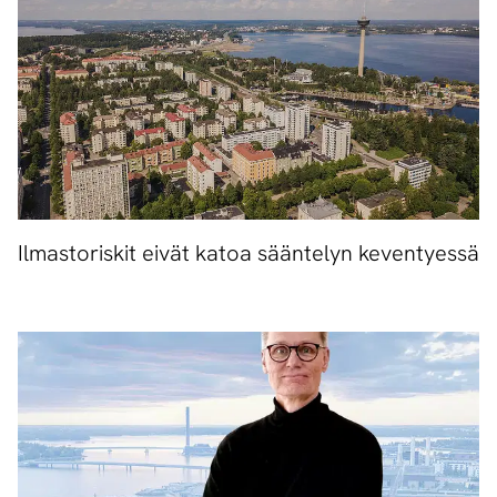
Ilmastoriskit eivät katoa sääntelyn keventyessä