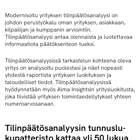
Modernisoitu yrityksen tilinpäätösanalyysi on
johdon perustyökalu oman yrityksen, asiakkaan,
kilpailijan ja kumppanin arviointiin.
Tilinpäätösanalyysi antaa olennaista ja luotettavaa
informaatiota päätöksenteon tueksi.
Tilinpäätösanalyysissä tarkastelun kohteena oleva
yritys on analysoitu puolestasi ja näet nopeasti
yhdestä raportista yrityksen luokituksen ja
taloudelliset tiedot. Tilinpäätösanalyysissä
hyödynnetään myös Alma Insightsin yritysluokitusta,
joka tiivistää yrityksen toimintaedellytykset yhteen
numeroarvosanaan.
Ti­lin­pää­tö­sa­na­lyy­sin tun­nus­lu­
ku­pat­te­ris­to kattaa yli 50 lukua