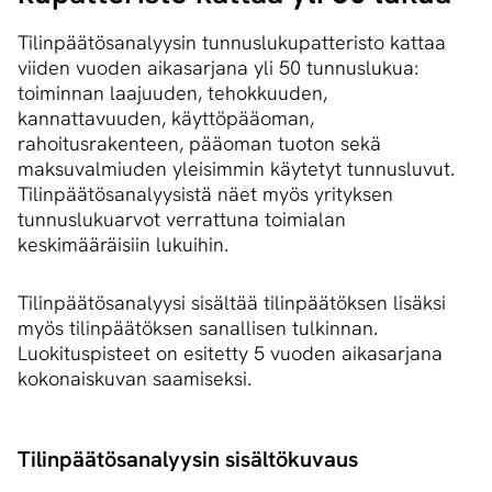
Tilinpäätösanalyysin tunnuslukupatteristo kattaa
viiden vuoden aikasarjana yli 50 tunnuslukua:
toiminnan laajuuden, tehokkuuden,
kannattavuuden, käyttöpääoman,
rahoitusrakenteen, pääoman tuoton sekä
maksuvalmiuden yleisimmin käytetyt tunnusluvut.
Tilinpäätösanalyysistä näet myös yrityksen
tunnuslukuarvot verrattuna toimialan
keskimääräisiin lukuihin.
Tilinpäätösanalyysi sisältää tilinpäätöksen lisäksi
myös tilinpäätöksen sanallisen tulkinnan.
Luokituspisteet on esitetty 5 vuoden aikasarjana
kokonaiskuvan saamiseksi.
Ti­lin­pää­tö­sa­na­lyy­sin sisältökuvaus