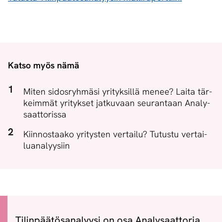
Katso myös nämä
Mi­ten si­dos­ryh­mä­si yri­tyk­sil­lä me­nee? Lai­ta tär­
keim­mät yri­tyk­set jat­ku­vaan seu­ran­taan Ana­ly­
saat­to­ris­sa
Kiin­nos­taa­ko yri­tys­ten ver­tai­lu? Tu­tus­tu ver­tai­
lua­na­lyy­siin
Tilinpäätösanalyysi on osa Analysaattoria.