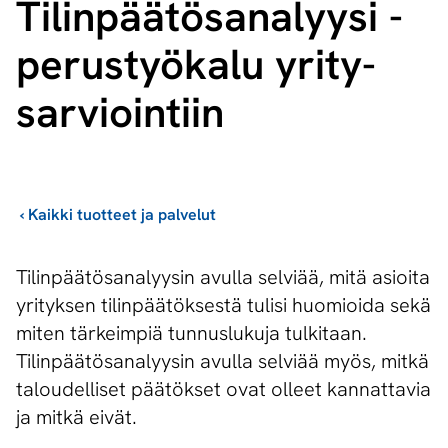
Ti­lin­pää­tö­sa­na­lyy­si -
perustyökalu yri­ty­
sar­vioin­tiin
›
Kaikki tuotteet ja palvelut
Tilinpäätösanalyysin avulla selviää, mitä asioita
yrityksen tilinpäätöksestä tulisi huomioida sekä
miten tärkeimpiä tunnuslukuja tulkitaan.
Tilinpäätösanalyysin avulla selviää myös, mitkä
taloudelliset päätökset ovat olleet kannattavia
ja mitkä eivät.