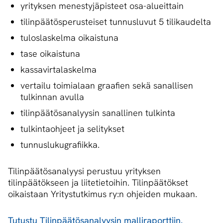
yrityksen menestyjäpisteet osa-alueittain
tilinpäätösperusteiset tunnusluvut 5 tilikaudelta
tuloslaskelma oikaistuna
tase oikaistuna
kassavirtalaskelma
vertailu toimialaan graafien sekä sanallisen
tulkinnan avulla
tilinpäätösanalyysin sanallinen tulkinta
tulkintaohjeet ja selitykset
tunnuslukugrafiikka.
Tilinpäätösanalyysi perustuu yrityksen
tilinpäätökseen ja liitetietoihin. Tilinpäätökset
oikaistaan Yritystutkimus ry:n ohjeiden mukaan.
Tutustu Tilinpäätösanalyysin malliraporttiin.