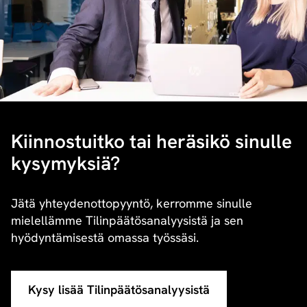
Kiinnostuitko tai heräsikö sinulle
kysymyksiä?
Jätä yhteydenottopyyntö, kerromme sinulle
mielellämme Tilinpäätösanalyysistä ja sen
hyödyntämisestä omassa työssäsi.
Kysy lisää Tilinpäätösanalyysistä