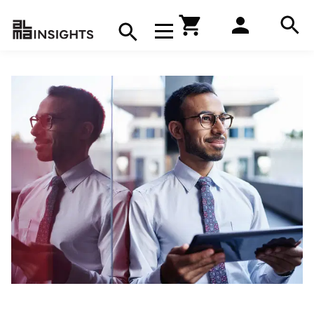
Hae
Avaa navigaatio
Kirjakauppa
Hae
Hae