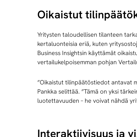
Oikaistut tilinpäätö
Yritysten taloudellisen tilanteen tarka
kertaluonteisia eriä, kuten yritysostoj
Business Insightsin käyttämät oikais
vertailukelpoisemman pohjan Vertailu
”Oikaistut tilinpäätöstiedot antavat 
Pankka selittää. ”Tämä on yksi tärkei
luotettavuuden – he voivat nähdä yrit
In­te­rak­tii­vi­suus 