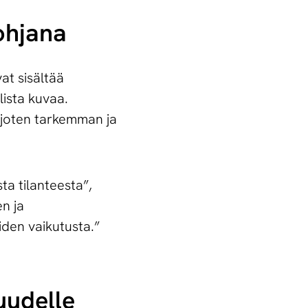
pohjana
vat sisältää
lista kuvaa.
arjoten tarkemman ja
ta tilanteesta”,
en ja
iden vaikutusta.”
 uudelle