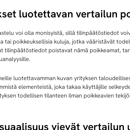
kset luotettavan vertailun 
stelu voi olla monisyistä, sillä tilinpäätöstiedot voi
a tai poikkeuksellisia kuluja, jotka vääristävät todel
tut tilinpäätöstiedot poistavat nämä poikkeamat, t
analyysille.
meille luotettavamman kuvan yrityksen taloudellises
mmistä elementeistä, joka takaa käyttäjille selkeyd
yksen todellisen tilanteen ilman poikkeavien tekijö
ja visuaalisuus vievät vertailun