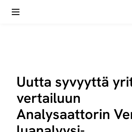
Avaa navigaatio
Uutta syvyyttä yri­
ver­tai­luun
Analysaattorin Ver
lua­na­lyy­si-