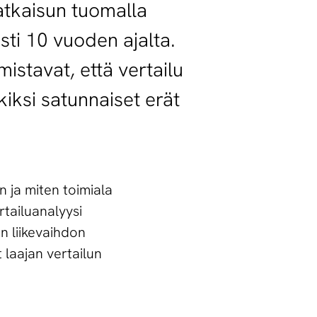
atkaisun tuomalla
asti 10 vuoden ajalta.
mistavat, että vertailu
ksi satunnaiset erät
n ja miten toimiala
rtailuanalyysi
en liikevaihdon
laajan vertailun