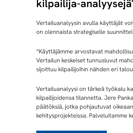
kilpailija-analyysejä
Vertailuanalyysin avulla käyttäjät voi
on olennaista strategiselle suunnittelul
”Käyttäjämme arvostavat mahdollisuutt
Vertailun keskeiset tunnusluvut mahdo
sijoittuu kilpailijoihin nähden eri ta
Vertailuanalyysi on tärkeä työkalu k
kilpailijoidensa tilannetta. Jere Pa
päätöksiä, jotka pohjautuvat oikeaan
kehitysprojekteissa. Palveluitamme k