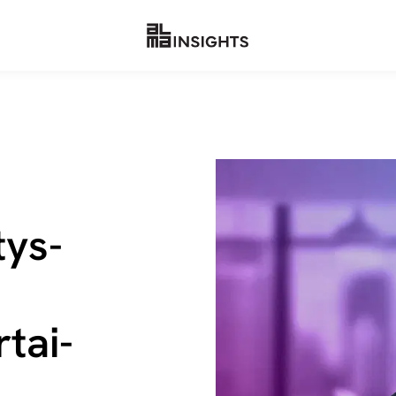
tys­
­tai­