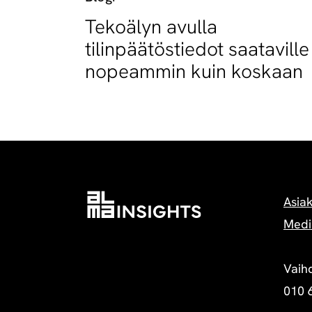
Tekoälyn avulla
tilinpäätöstiedot saataville
nopeammin kuin koskaan
Asia
Medi
Vaih
010 