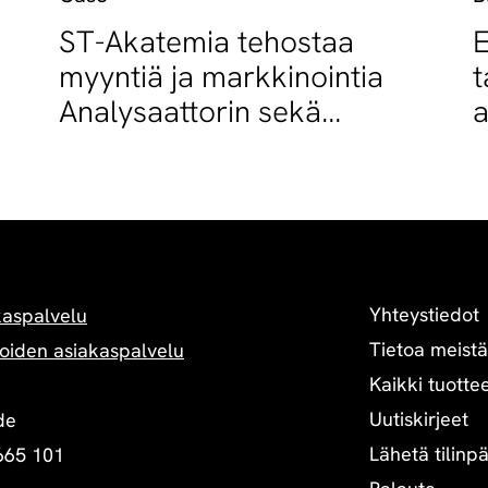
ST-Akatemia tehostaa
myyntiä ja markkinointia
t
Analysaattorin sekä
a
Tietohuollon avulla
R
Yhteystiedot
kaspalvelu
Tietoa meistä
oiden asiakaspalvelu
Kaikki tuottee
Uutiskirjeet
de
Lähetä tilinp
665 101