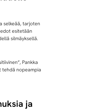
ja selkeää, tarjoten
Tiedot esitetään
ellä silmäyksellä.
tiivinen”, Pankka
vat tehdä nopeampia
muk­sia ja