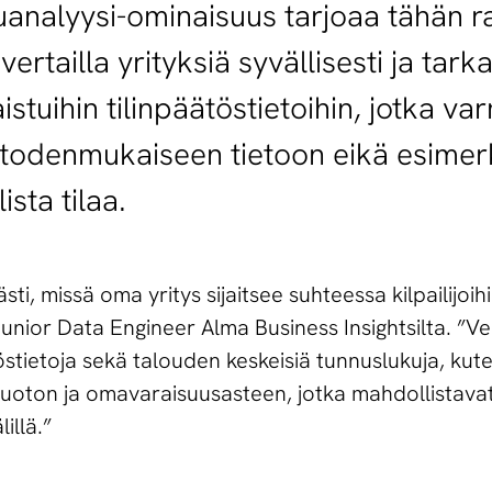
luanalyysi-ominaisuus tarjoaa tähän r
ertailla yrityksiä syvällisesti ja tark
tuihin tilinpäätöstietoihin, jotka var
odenmukaiseen tietoon eikä esimerki
ista tilaa.
, missä oma yritys sijaitsee suhteessa kilpailijoihi
Junior Data Engineer Alma Business Insightsilta. ”Ve
ätöstietoja sekä talouden keskeisiä tunnuslukuja, kut
uoton ja omavaraisuusasteen, jotka mahdollistavat 
illä.”