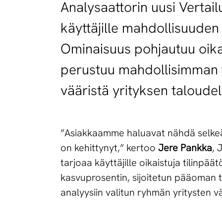
Analysaattorin uusi Vertai
käyttäjille mahdollisuuden v
Ominaisuus pohjautuu oikais
perustuu mahdollisimman t
vääristä yrityksen taloudell
”Asiakkaamme haluavat nähdä selkeästi
on kehittynyt,” kertoo
Jere Pankka
, 
tarjoaa käyttäjille oikaistuja tilinpä
kasvuprosentin, sijoitetun pääoman t
analyysiin valitun ryhmän yritysten väl