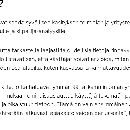
?
vat saada syvällisen käsityksen toimialan ja yrityst
le ja kilpailija-analyysille.
a tarkastella laajasti taloudellisia tietoja rinnak
llistavat sen, että käyttäjät voivat arvioida, mite
louden osa-alueilla, kuten kasvussa ja kannattavuude
aikille, jotka haluavat ymmärtää tarkemmin oman y
nkan mukaan ominaisuus auttaa käyttäjiä tekemään p
 ja oikaistuun tietoon. ”Tämä on vain ensimmäinen a
ehitetään jatkuvasti asiakastoiveiden perusteella”