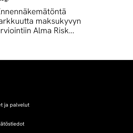
Ennennäkemätöntä
arkkuutta maksukyvyn
rviointiin Alma Risk
atingilla
t ja palvelut
äätöstiedot