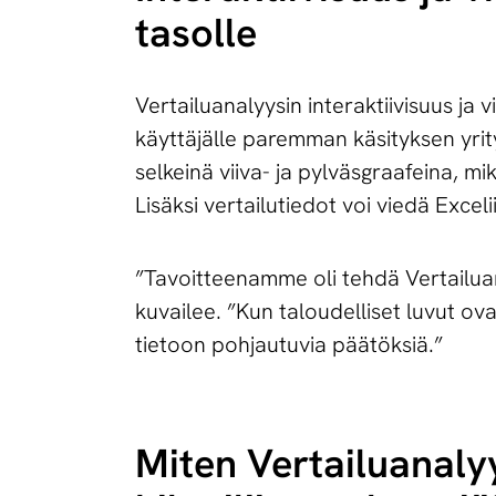
tasolle
Vertailuanalyysin interaktiivisuus ja 
käyttäjälle paremman käsityksen yrityk
selkeinä viiva- ja pylväsgraafeina, m
Lisäksi vertailutiedot voi viedä Excel
”Tavoitteenamme oli tehdä Vertailuan
kuvailee. ”Kun taloudelliset luvut o
tietoon pohjautuvia päätöksiä.”
Miten Ver­tai­lua­na­ly