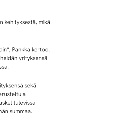
en kehityksestä, mikä
kain”, Pankka kertoo.
n heidän yrityksensä
ssa.
rityksensä sekä
erusteltuja
skel tulevissa
, hän summaa.