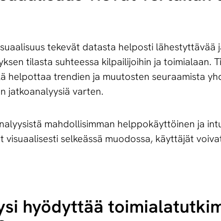
visuaalisuus tekevät datasta helposti lähestyttävää 
sen tilasta suhteessa kilpailijoihin ja toimialaan. 
ikä helpottaa trendien ja muutosten seuraamista yhd
iin jatkoanalyysiä varten.
alyysistä mahdollisimman helppokäyttöinen ja intui
vat visuaalisesti selkeässä muodossa, käyttäjät voi
y­si hyödyttää toi­mia­la­tut­ki­