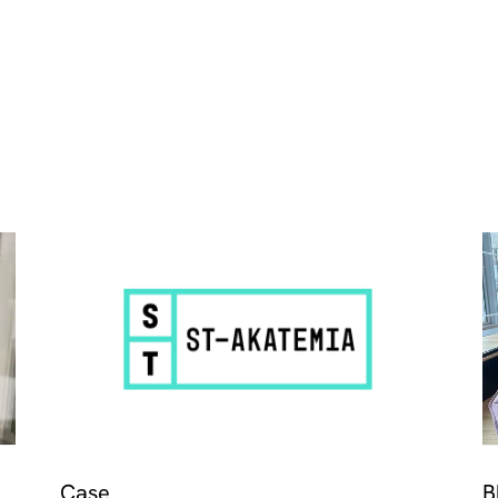
Case
B