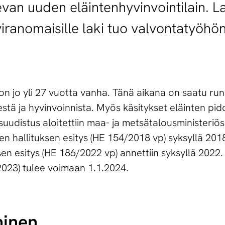
an uuden eläintenhyvinvointilain. La
iranomaisille laki tuo valvontatyöhö
on jo yli 27 vuotta vanha. Tänä aikana on saatu run
stä ja hyvinvoinnista. Myös käsitykset eläinten pid
suudistus aloitettiin maa- ja metsätalousministeriö
en hallituksen esitys (HE 154/2018 vp) syksyllä 201
sen esitys (HE 186/2022 vp) annettiin syksyllä 2022.
/2023) tulee voimaan 1.1.2024.
minen