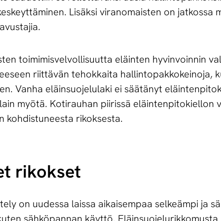
eskeyttäminen. Lisäksi viranomaisten on jatkossa 
avustajia.
sten toimimisvelvollisuutta eläinten hyvinvoinnin v
teeseen riittävän tehokkaita hallintopakkokeinoja, k
n. Vanha eläinsuojelulaki ei säätänyt eläintenpitok
in myötä. Kotirauhan piirissä eläintenpitokiellon 
en kohdistuneesta rikoksesta.
et rikokset
tely on uudessa laissa aikaisempaa selkeämpi ja 
ja, kuten sähköpannan käyttö. Eläinsuojelurikkomust