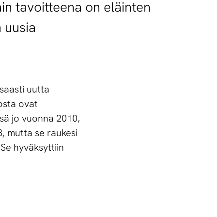
in tavoitteena on eläinten
n uusia
saasti uutta
osta ovat
ssä jo vuonna 2010,
8, mutta se raukesi
 Se hyväksyttiin