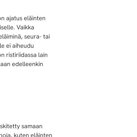
on ajatus eläinten
iselle. Vaikka
eläiminä, seura- tai
le ei aiheudu
 ristiriidassa lain
taan edelleenkin
eskitetty samaan
noja, kuten eläinten