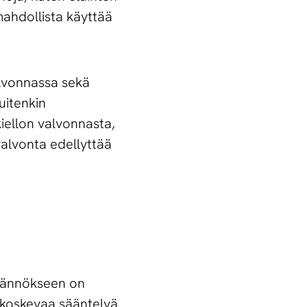
mahdollista käyttää
alvonnassa sekä
uitenkin
iellon valvonnasta,
valvonta edellyttää
säännökseen on
a koskevaa sääntelyä