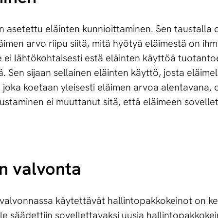
on asetettu eläinten kunnioittaminen. Sen taustalla 
läimen arvo riipu siitä, mitä hyötyä eläimestä on ihm
e ei lähtökohtaisesti estä eläinten käyttöä tuotanto
. Sen sijaan sellainen eläinten käyttö, josta eläimel
 joka koetaan yleisesti eläimen arvoa alentavana, on
nustaminen ei muuttanut sitä, että eläimeen sovelle
in valvonta
 valvonnassa käytettävät hallintopakkokeinot on k
e säädettiin sovellettavaksi uusia hallintopakkokei