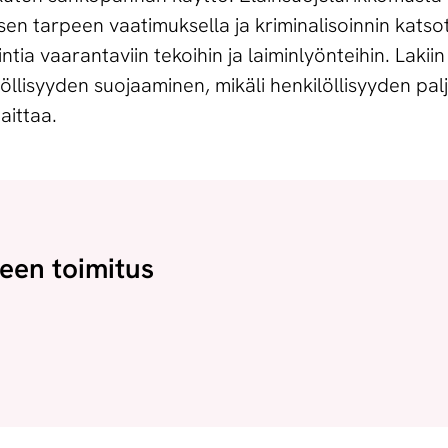
sen tarpeen vaatimuksella ja kriminalisoinnin kats
tia vaarantaviin tekoihin ja laiminlyönteihin. Lakiin 
öllisyyden suojaaminen, mikäli henkilöllisyyden pa
aittaa.
rjeen toimitus