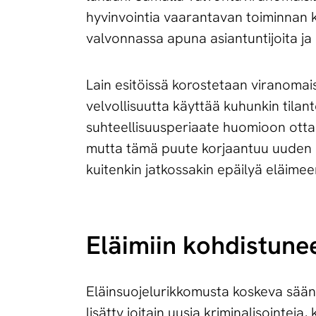
hyvinvointia vaarantavan toiminnan k
valvonnassa apuna asiantuntijoita ja 
Lain esitöissä korostetaan viranomai
velvollisuutta käyttää kuhunkin tilan
suhteellisuusperiaate huomioon ottae
mutta tämä puute korjaantuu uuden la
kuitenkin jatkossakin epäilyä eläime
Eläimiin kohdistune
Eläinsuojelurikkomusta koskeva sään
lisätty joitain uusia kriminalisointe