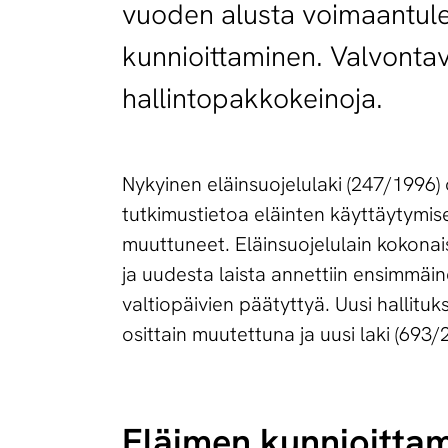
vuoden alusta voimaantulev
kunnioittaminen. Valvontav
hallintopakkokeinoja.
Nykyinen eläinsuojelulaki (247/1996) 
tutkimustietoa eläinten käyttäytymise
muuttuneet. Eläinsuojelulain kokonai
ja uudesta laista annettiin ensimmäin
valtiopäivien päätyttyä. Uusi hallituk
osittain muutettuna ja uusi laki (693
Eläimen kunnioitta