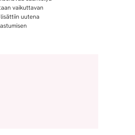
otaan vaikuttavan
lisättiin uutena
ljastumisen