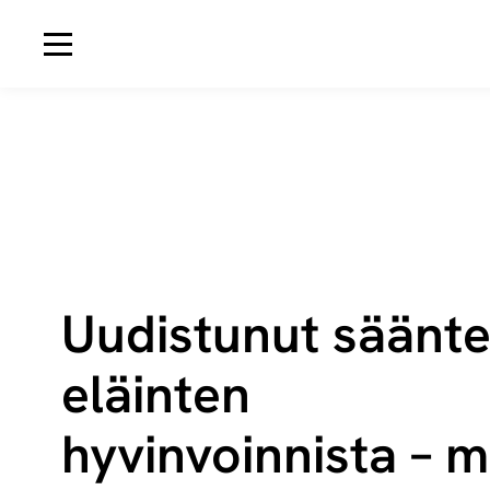
Avaa navigaatio
Uudistunut säänte
eläinten
hyvinvoinnista – m