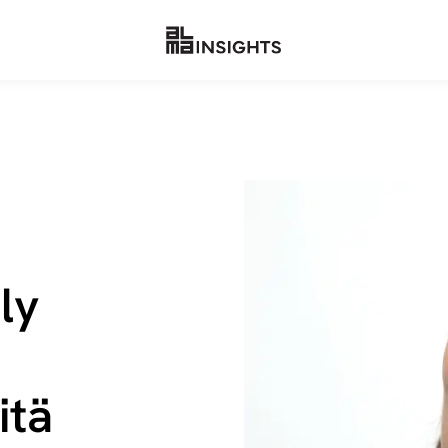
ly
itä