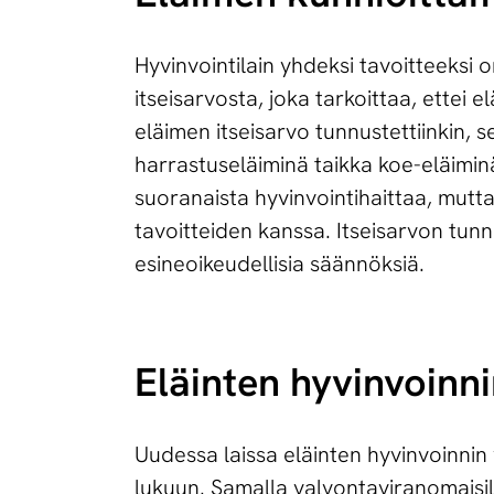
Hyvinvointilain yhdeksi tavoitteeksi 
itseisarvosta, joka tarkoittaa, ettei e
eläimen itseisarvo tunnustettiinkin, s
harrastuseläiminä taikka koe-eläiminä
suoranaista hyvinvointihaittaa, mutta
tavoitteiden kanssa. Itseisarvon tun
esineoikeudellisia säännöksiä.
Eläinten hyvinvoinn
Uudessa laissa eläinten hyvinvoinnin
lukuun. Samalla valvontaviranomaisill