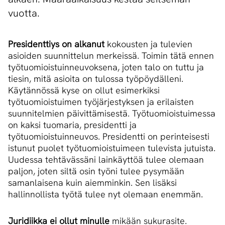
vuotta.
Presidenttiys on alkanut
kokousten ja tulevien
asioiden suunnittelun merkeissä. Toimin tätä ennen
työtuomioistuinneuvoksena, joten talo on tuttu ja
tiesin, mitä asioita on tulossa työpöydälleni.
Käytännössä kyse on ollut esimerkiksi
työtuomioistuimen työjärjestyksen ja erilaisten
suunnitelmien päivittämisestä. Työtuomioistuimessa
on kaksi tuomaria, presidentti ja
työtuomioistuinneuvos. Presidentti on perinteisesti
istunut puolet työtuomioistuimeen tulevista jutuista.
Uudessa tehtävässäni lainkäyttöä tulee olemaan
paljon, joten siltä osin työni tulee pysymään
samanlaisena kuin aiemminkin. Sen lisäksi
hallinnollista työtä tulee nyt olemaan enemmän.
Juridiikka ei ollut minulle
mikään sukurasite.