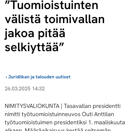
”Tuomioistuinten
välistä toimivallan
jakoa pitää
selkiyttää”
›
Juridiikan ja talouden uutiset
26.03.2025 14:32
NIMITYSVALIOKUNTA | Tasavallan presidentti
nimitti työtuomioistuinneuvos Outi Anttilan
työtuomioistuimen presidentiksi 1. maaliskuuta
alkaen. Määräaikaisuus kestää seitsemän