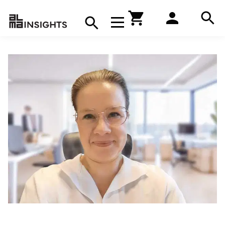
Hae
Avaa navigaatio
Kirjakauppa
Hae
Hae