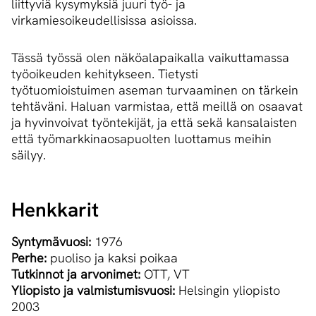
liittyviä kysymyksiä juuri työ- ja
virkamiesoikeudellisissa asioissa.
Tässä työssä olen näköalapaikalla vaikuttamassa
työoikeuden kehitykseen. Tietysti
työtuomioistuimen aseman turvaaminen on tärkein
tehtäväni. Haluan varmistaa, että meillä on osaavat
ja hyvinvoivat työntekijät, ja että sekä kansalaisten
että työmarkkinaosapuolten luottamus meihin
säilyy.
Henkkarit
Syntymävuosi:
1976
Perhe:
puoliso ja kaksi poikaa
Tutkinnot ja arvonimet:
OTT, VT
Yliopisto ja valmistumisvuosi:
Helsingin yliopisto
2003