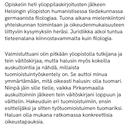
Opiskelin heti ylioppilaskirjoitusten jälkeen
Helsingin yliopiston humanistisessa tiedekunnassa
germaanista filologiaa. Tuona aikana mielenkiintoni
yhteiskunnan toimintaan ja oikeudenmukaisuuteen
liittyviin kysymyksiin heräsi. Juridiikka alkoi tuntua
tieteenalana kiinnostavammalta kuin filologia.
Valmistuttuani olin pitkään yliopistolla tutkijana ja
tein väitöskirjaa, mutta halusin myös kokeilla
auskultointia ja nähdä, millaista
tuomioistuintyöskentely on. Se auttoi minua
ymmärtämään, mitä oikeasti halusin: olla tuomari.
Niinpä jäin sille tielle, vaikka Pirkanmaalla
auskultoinnin jälkeen tein väitöskirjani loppuun ja
väittelin. Hakeuduin eri tuomioistuimiin, ensin
esittelijäksi ja sitten työtuomioistuimen tuomariksi.
Haluan olla mukana ratkomassa konkreettisia
oikeustapauksia.