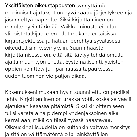
Yksittäisten oikeustapausten
synnyttämät
moninaiset ajatukset on hyvä saada järjestykseen ja
jäsenneltyä paperille. Siksi kirjoittaminen on
minulle hyvin tärkeää. Vaikka minusta ei tullut
yliopistotutkijaa, olen ollut mukana erilaisissa
kirjaprojekteissa ja haluan perehtyä syvällisesti
oikeudellisiin kysymyksiin. Suurin haaste
kirjoittamisessa on, että sitä täytyy tehdä omalla
ajalla muun työn ohella. Systematisointi, yleisten
oppien kehittely ja – parhaassa tapauksessa –
uuden luominen vie paljon aikaa.
Kokemukseni mukaan hyvin suunniteltu on puoliksi
tehty. Kirjoittaminen on urakkatyötä, koska se vaatii
ajatuksen kasassa pitämistä. Siksi kirjoittamiseen
tulisi varata aina pidempi yhdenjaksoinen aika
kerrallaan, mikä on tässä työssä haastavaa.
Oikeuskirjallisuudella on kuitenkin valtava merkitys
ja sitä on välttämätöntä olla lainkäyttäjien