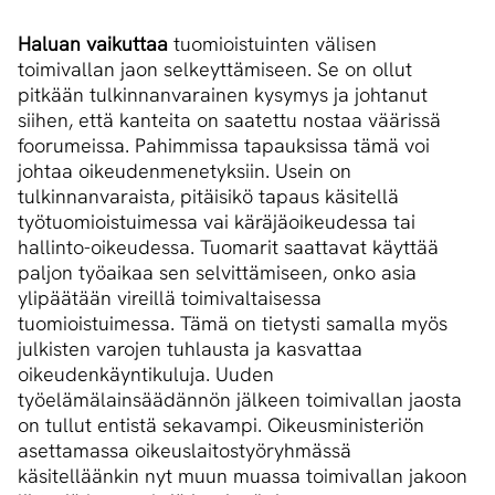
Haluan vaikuttaa
tuomioistuinten välisen
toimivallan jaon selkeyttämiseen. Se on ollut
pitkään tulkinnanvarainen kysymys ja johtanut
siihen, että kanteita on saatettu nostaa väärissä
foorumeissa. Pahimmissa tapauksissa tämä voi
johtaa oikeudenmenetyksiin. Usein on
tulkinnanvaraista, pitäisikö tapaus käsitellä
työtuomioistuimessa vai käräjäoikeudessa tai
hallinto-oikeudessa. Tuomarit saattavat käyttää
paljon työaikaa sen selvittämiseen, onko asia
ylipäätään vireillä toimivaltaisessa
tuomioistuimessa. Tämä on tietysti samalla myös
julkisten varojen tuhlausta ja kasvattaa
oikeudenkäyntikuluja. Uuden
työelämälainsäädännön jälkeen toimivallan jaosta
on tullut entistä sekavampi. Oikeusministeriön
asettamassa oikeuslaitostyöryhmässä
käsitelläänkin nyt muun muassa toimivallan jakoon