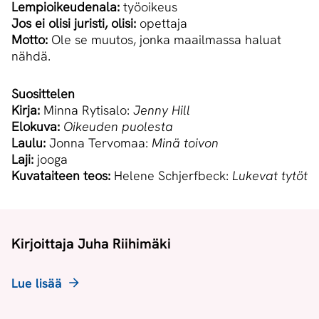
Lempioikeudenala:
työoikeus
Jos ei olisi juristi, olisi:
opettaja
Motto:
Ole se muutos, jonka maailmassa haluat
nähdä.
Suosittelen
Kirja:
Minna Rytisalo:
Jenny Hill
Elokuva:
Oikeuden puolesta
Laulu:
Jonna Tervomaa:
Minä toivon
Laji:
jooga
Kuvataiteen teos:
Helene Schjerfbeck:
Lukevat tytöt
Kirjoittaja Juha Riihimäki
Lue lisää