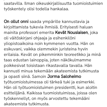
saatavilla. Ilman oikeuskirjallisuutta tuomioistuimien
työskentely olisi todella hankalaa.
On ollut onni
saada ympärille kannustavia ja
kirjoittamista tukevia ihmisiä. Erityisesti haluan
mainita professori emerita
Kevät Nousiaisen
, joka
oli väitöskirjani ohjaaja ja esihenkilöni
yliopistoaikoina noin kymmenen vuotta. Hän on
esikuvani, vaikka olemmekin juristeina hyvin
erilaisia. Kevät on pikemminkin teoreetikko ja minä
taas edustan lainoppia, joten näkökulmamme
poikkesivat toisistaan rikastavalla tavalla. Hän
kannusti minua tekemään akateemista tutkimusta
ja opasti siinä. Samoin
Jorma Saloheimo
työtuomioistuimessa oli tärkeä tuki ja esimerkki.
Hän oli työtuomioistuimen presidentti, kun aloitin
esittelijänä. Kaikissa tuomioistuimissa, joissa olen
työskennellyt, on myös arvostettu tekemääni
akateemista tutkimusta.