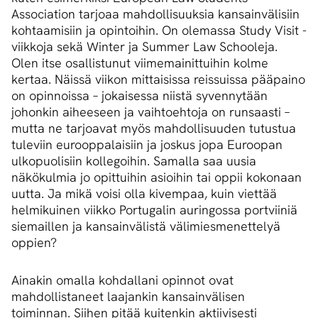
Association tarjoaa mahdollisuuksia kansainvälisiin
kohtaamisiin ja opintoihin. On olemassa Study Visit -
viikkoja sekä Winter ja Summer Law Schooleja.
Olen itse osallistunut viimemainittuihin kolme
kertaa. Näissä viikon mittaisissa reissuissa pääpaino
on opinnoissa – jokaisessa niistä syvennytään
johonkin aiheeseen ja vaihtoehtoja on runsaasti –
mutta ne tarjoavat myös mahdollisuuden tutustua
tuleviin eurooppalaisiin ja joskus jopa Euroopan
ulkopuolisiin kollegoihin. Samalla saa uusia
näkökulmia jo opittuihin asioihin tai oppii kokonaan
uutta. Ja mikä voisi olla kivempaa, kuin viettää
helmikuinen viikko Portugalin auringossa portviiniä
siemaillen ja kansainvälistä välimiesmenettelyä
oppien?
Ainakin omalla kohdallani opinnot ovat
mahdollistaneet laajankin kansainvälisen
toiminnan. Siihen pitää kuitenkin aktiivisesti