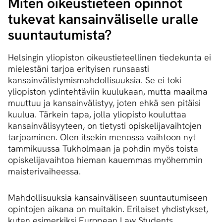
Miten oikeustieteen opinnot
tukevat kan­sain­vä­li­sel­le uralle
suuntautumista?
Helsingin yliopiston oikeustieteellinen tiedekunta ei
mielestäni tarjoa erityisen runsaasti
kansainvälistymismahdollisuuksia. Se ei toki
yliopiston ydintehtäviin kuulukaan, mutta maailma
muuttuu ja kansainvälistyy, joten ehkä sen pitäisi
kuulua. Tärkein tapa, jolla yliopisto kouluttaa
kansainvälisyyteen, on tietysti opiskelijavaihtojen
tarjoaminen. Olen itsekin menossa vaihtoon nyt
tammikuussa Tukholmaan ja pohdin myös toista
opiskelijavaihtoa hieman kauemmas myöhemmin
maisterivaiheessa.
Mahdollisuuksia kansainväliseen suuntautumiseen
opintojen aikana on muitakin. Erilaiset yhdistykset,
kuten esimerkiksi European Law Students