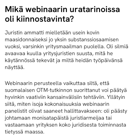
Mikä webinaarin uratarinoissa
oli kiinnostavinta?
Juristin ammatti mielletään usein kovin
maasidonnaiseksi jo yksin substanssiosaamisen
vuoksi, varsinkin yritysmaailman puolella. Oli silmiä
avaavaa kuulla yritysjuristien suusta, mitä he
käytännössä tekevät ja miltä heidän työpäivänsä
näyttää.
Webinaarin perusteella vaikuttaa siltä, että
suomalaisen OTM-tutkinnon suorittanut voi päätyä
hyvinkin vaativiin kansainvälisiin tehtäviin. Yllätyin
siitä, miten isoja kokonaisuuksia webinaarin
panelistit olivat saaneet hallittavakseen: oli päästy
johtamaan monisatapäistä juristiarmeijaa tai
vastaamaan yrityksen koko juridisesta toiminnasta
tietyssä maassa.