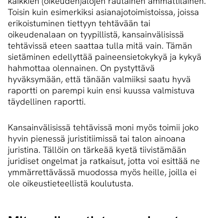
kaikkien (oikeuden)alojen rautainen ammattilainen.
Toisin kuin esimerkiksi asianajotoimistoissa, joissa
erikoistuminen tiettyyn tehtävään tai
oikeudenalaan on tyypillistä, kansainvälisissä
tehtävissä eteen saattaa tulla mitä vain. Tämän
sietäminen edellyttää paineensietokykyä ja kykyä
hahmottaa olennainen. On pystyttävä
hyväksymään, että tänään valmiiksi saatu hyvä
raportti on parempi kuin ensi kuussa valmistuva
täydellinen raportti.
Kansainvälisissä tehtävissä moni myös toimii joko
hyvin pienessä juristitiimissä tai talon ainoana
juristina. Tällöin on tärkeää kyetä tiivistämään
juridiset ongelmat ja ratkaisut, jotta voi esittää ne
ymmärrettävässä muodossa myös heille, joilla ei
ole oikeustieteellistä koulutusta.