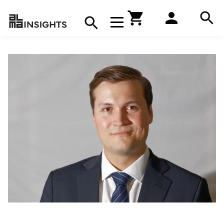
Hae
Avaa navigaatio
Kirjakauppa
Hae
Hae