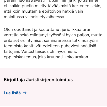
parani huomattavasti. Tutkiminen ja kirjoittaminen
oli kaikin puolin miellyttävää, mistä kertonee sekin,
että koin muutamia epätoivon hetkiä vain
mainitussa viimeistelyvaiheessa.
Olen opettanut ja kouluttanut juridiikkaa urani
varrella sekä esiintynyt työssäni hyvin paljon, mutta
erilaiset esiintymiset seminaareissa tutkimustyöni
teemoista kehittivät edelleen puheviestinnällisiä
taitojani. Väitöstilaisuus oli myös hieno
oppimiskokemus, joka kruunasi koko urakan.
Kirjoittaja Juristikirjeen toimitus
Lue lisää