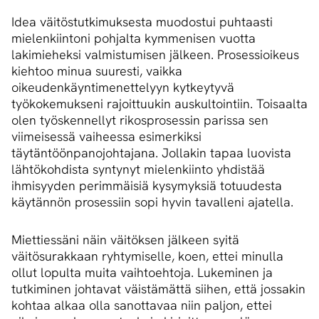
Idea väitöstutkimuksesta muodostui puhtaasti
mielenkiintoni pohjalta kymmenisen vuotta
lakimieheksi valmistumisen jälkeen. Prosessioikeus
kiehtoo minua suuresti, vaikka
oikeudenkäyntimenettelyyn kytkeytyvä
työkokemukseni rajoittuukin auskultointiin. Toisaalta
olen työskennellyt rikosprosessin parissa sen
viimeisessä vaiheessa esimerkiksi
täytäntöönpanojohtajana. Jollakin tapaa luovista
lähtökohdista syntynyt mielenkiinto yhdistää
ihmisyyden perimmäisiä kysymyksiä totuudesta
käytännön prosessiin sopi hyvin tavalleni ajatella.
Miettiessäni näin väitöksen jälkeen syitä
väitösurakkaan ryhtymiselle, koen, ettei minulla
ollut lopulta muita vaihtoehtoja. Lukeminen ja
tutkiminen johtavat väistämättä siihen, että jossakin
kohtaa alkaa olla sanottavaa niin paljon, ettei