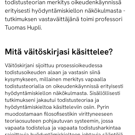
todistusteorian merkitys oikeudenkäynnissä
erityisesti hyödyntämiskiellon näkökulmasta -
tutkimuksen vastaväittäjänä toimi professori
Tuomas Hupli.
Mitä väitöskirjasi käsittelee?
Väitöskirjani sijoittuu prosessioikeudessa
todistusoikeuden alaan ja vastasin siinä
kysymykseen, millainen merkitys vapaalla
todistusteorialla on oikeudenkäynnissä erityisesti
hyödyntämiskiellon näkökulmasta. Sisällöllisesti
tutkimukseni jakautui todistusteoriaa ja
hyödyntämiskieltoa käsitteleviin osiin. Pyrin
muodostamaan filosofisestikin virittyneeseen
teoriaosuuteen pohjautuvan systeemin, jossa
vapaata todistelua ja vapaata todistusharkintaa
rajoittavia hyödyntämiskieltoon johtavia sääntöjä