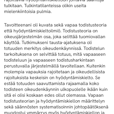
tulkitaan. Tulkintatilanteissa olikin useita
mielenkiintoisia pulmia.
Tavoitteenani oli kuvata sekä vapaa todistusteoria
että hyödyntämiskieltoilmiö. Todistusteoria on
oikeusjärjestelmän osa, joka selittää tuomiovallan
käyttöä. Tutkimukseni tausta-ajatuksena oli
totuuden merkitys oikeudenkäynnissä. Todistelun
tarkoituksena on selvittää totuus, mitä vapaaseen
todisteluun ja vapaaseen todistusharkintaan
perustuvalla järjestelmällä tavoitellaan. Kuitenkin
molempia vapauksia rajoitetaan ja oikeudellisista
rajoituksista keskeisin on hyödyntämiskielto. Se
estää totuuden saavuttamista rajaamalla koko
todisteen oikeudenkäynnin ulkopuolelle ikään kuin
sitä ei olisi koskaan edes ollut olemassa. Vapaan
todistusteorian ja hyödyntämiskiellon määrittelyn
sekä säännösten systematisoinnin johtopäätöksenä
muodostui ymmärrys myös hyödyntämiskiellon ja