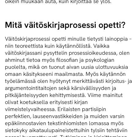
oikein muukaan auta, kuin kirjoittaa se ylös.
Mitä väi­tös­kir­ja­pro­ses­si opetti?
Väitöskirjaprosessi opetti minulle tietysti lainoppia –
niin teoreettista kuin käytännöllistä. Vaikka
väitöskirjassani pysyttelin prosessioikeudessa, olen
ahminut tietoa myös filosofian ja psykologian
puolelta, mikä on tuonut aivan uusia ulottuvuuksia
omaan käsitykseeni maailmasta. Myös käytännön
työelämässä olen hyötynyt merkittävästi kirjoitus- ja
argumentointitaitojen sekä kärsivällisyyden ja
pitkäjänteisyyden kehittymisestä. Viime mainitut
olivat koetuksella erityisesti kirjan
viimeistelyvaiheessa. Erilaisten partisiipin
perfektien, lauseenvastikkeiden ja muiden varsin
epäkiinnostavien tekstinhiomisten lomassa myös
sietokyky aikataulupaineistettuihin tylsiin tehtäviin