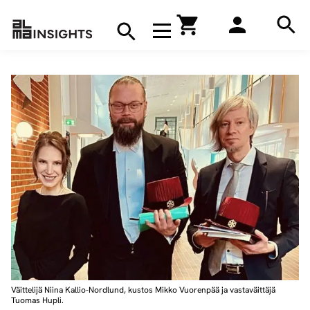
Hae
Avaa navigaatio
Kirjakauppa
Hae
Hae
Väittelijä Niina Kallio-Nordlund, kustos Mikko Vuorenpää ja vastaväittäjä
Tuomas Hupli.