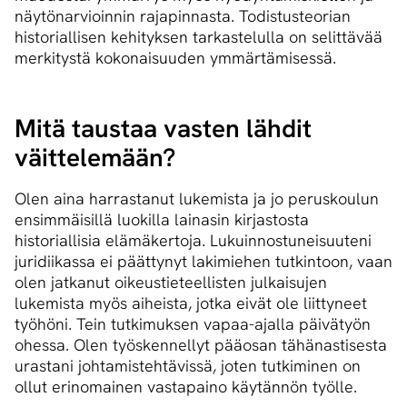
näytönarvioinnin rajapinnasta. Todistusteorian
historiallisen kehityksen tarkastelulla on selittävää
merkitystä kokonaisuuden ymmärtämisessä.
Mitä taustaa vasten lähdit
väittelemään?
Olen aina harrastanut lukemista ja jo peruskoulun
ensimmäisillä luokilla lainasin kirjastosta
historiallisia elämäkertoja. Lukuinnostuneisuuteni
juridiikassa ei päättynyt lakimiehen tutkintoon, vaan
olen jatkanut oikeustieteellisten julkaisujen
lukemista myös aiheista, jotka eivät ole liittyneet
työhöni. Tein tutkimuksen vapaa-ajalla päivätyön
ohessa. Olen työskennellyt pääosan tähänastisesta
urastani johtamistehtävissä, joten tutkiminen on
ollut erinomainen vastapaino käytännön työlle.