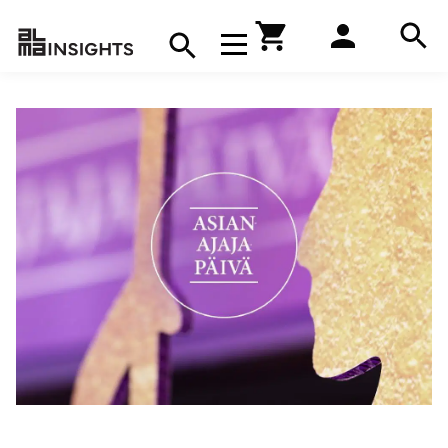
Hae
Avaa navigaatio
Kirjakauppa
Hae
Hae