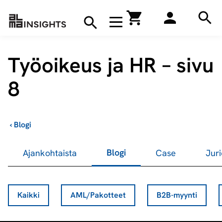
Hae
Avaa navigaatio
Kirjakauppa
Hae
Hae
Työoikeus ja HR – sivu
8
›
Blogi
Blogi
Ajankohtaista
Case
Juri
Kaikki
AML/Pakotteet
B2B-myynti