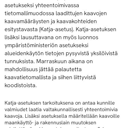
asetukseksi yhteentoimivassa
tietomallimuodossa laadittujen kaavojen
kaavamääräysten ja kaavakohteiden
esitystavasta (Katja-asetus). Katja-asetuksen
lisäksi lausuttavana on myös luonnos
ympäristöministeriön asetukseksi
alueidenkäytön tietojen pysyvistä yksilöivistä
tunnuksista. Marraskuun aikana on
mahdollisuus jättää palautetta
kaavatietomallista ja siihen liittyvistä
koodistoista.
Katja-asetuksen tarkoituksena on antaa kunnille
valmiudet laatia valtakunnallisesti yhteentoimivia
kaavoja. Lisäksi asetuksella määritellään kaavoille
maankäyttö- ja rakennuslain muutoksen