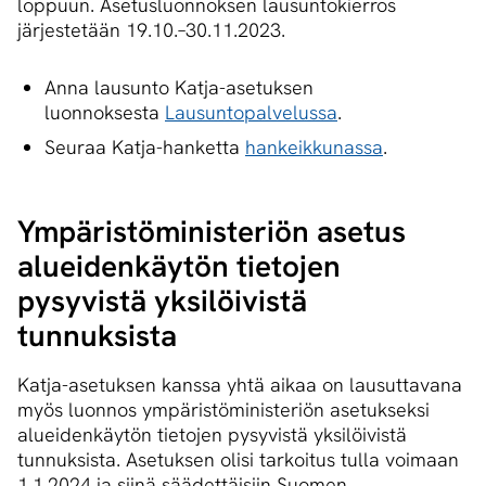
loppuun. Asetusluonnoksen lausuntokierros
järjestetään 19.10.–30.11.2023.
Anna lausunto Katja-asetuksen
luonnoksesta
Lausuntopalvelussa
.
Seuraa Katja-hanketta
hankeikkunassa
.
Ym­pä­ris­tö­mi­nis­te­riön asetus
alueidenkäytön tietojen
pysyvistä yksilöivistä
tunnuksista
Katja-asetuksen kanssa yhtä aikaa on lausuttavana
myös luonnos ympäristöministeriön asetukseksi
alueidenkäytön tietojen pysyvistä yksilöivistä
tunnuksista. Asetuksen olisi tarkoitus tulla voimaan
1.1.2024 ja siinä säädettäisiin Suomen