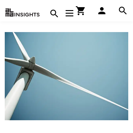
Hae
Avaa navigaatio
Kirjakauppa
Hae
Hae