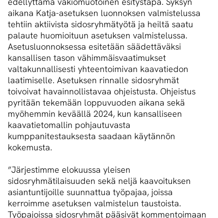
edellyttämä vakiomuotoinen esitystapa. Syksyn
aikana Katja-asetuksen luonnoksen valmistelussa
tehtiin aktiivista sidosryhmätyötä ja heiltä saatu
palaute huomioituun asetuksen valmistelussa.
Asetusluonnoksessa esitetään säädettäväksi
kansallisen tason vähimmäisvaatimukset
valtakunnallisesti yhteentoimivan kaavatiedon
laatimiselle. Asetuksen rinnalle sidosryhmät
toivoivat havainnollistavaa ohjeistusta. Ohjeistus
pyritään tekemään loppuvuoden aikana sekä
myöhemmin keväällä 2024, kun kansalliseen
kaavatietomallin pohjautuvasta
kumppanitestauksesta saadaan käytännön
kokemusta.
”Järjestimme elokuussa yleisen
sidosryhmätilaisuuden sekä neljä kaavoituksen
asiantuntijoille suunnattua työpajaa, joissa
kerroimme asetuksen valmistelun taustoista.
Työpajoissa sidosryhmät pääsivät kommentoimaan