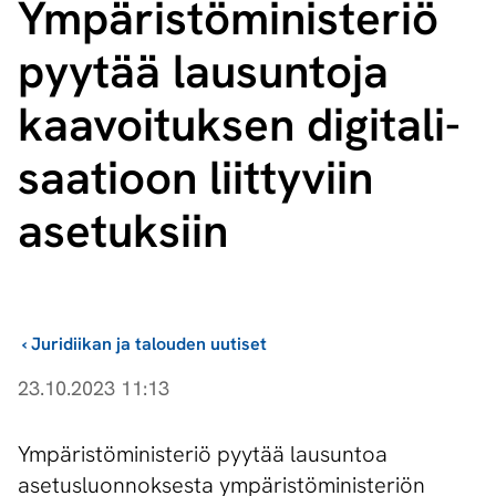
Ym­pä­ris­tö­mi­nis­te­riö
pyytää lausuntoja
kaavoituksen di­gi­ta­li­
saa­tioon liittyviin
asetuksiin
›
Juridiikan ja talouden uutiset
23.10.2023 11:13
Ympäristöministeriö pyytää lausuntoa
asetusluonnoksesta ympäristöministeriön