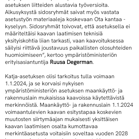
asetuksen liitteiden alustavia työversioita.
Alkusyksystä sidosryhmät saivat myös vastata
asetustyön materiaaleja koskevaan Ota kantaa -
kyselyyn. Sidosryhmät toivovat, että asetuksella ei
määriteltäisi kaavan laatimisen teknisiä
yksityiskohtia liian tarkasti, vaan kaavoituksessa
säilyisi riittävä joustavuus paikallisten olosuhteiden
huomioimiseen”, kertoo ympäristöministeriön
erityisasiantuntija
Ruusa Degerman
.
Katja-asetuksen olisi tarkoitus tulla voimaan
1.1.2024, ja se korvaisi nykyisen
ympäristöministeriön asetuksen maankäyttö- ja
rakennuslain mukaisissa kaavoissa käytettävistä
merkinnöistä. Maankäyttö- ja rakennuslain 1.1.2024
voimaantulevien kaavan esitystapaa koskevien
muutosten siirtymäajan mukaisesti yksittäisen
kaavan laatimisen osalta kumottavaa
merkintäasetusta voitaisiin soveltaa vuoden 2028