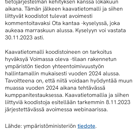
tietojärjestelmän kehityksen kanssa lokakuun
aikana. Tämän jälkeen kaavatietomalli ja siihen
liittyvät koodistot tulevat avoimesti
kommentoitavaksi Ota kantaa -kyselyssä, joka
aukeaa marraskuun alussa. Kyselyyn voi vastata
30.11.2023 asti.
Kaavatietomalli koodistoineen on tarkoitus
hyväksyä Voimassa oleva -tilaan rakennetun
ympäristön tiedon yhteentoimivuustyön
hallintamallin mukaisesti vuoden 2024 alussa.
Tavoitteena on, että niitä voidaan hyödyntää muun
muassa vuoden 2024 aikana tehtävässä
kumppanitestauksessa. Kaavatietomallia ja siihen
liittyviä koodistoja esitellään tarkemmin 8.11.2023
järjestettävässä avoimessa webinaarissa.
Lähde: ympäristöministeriön
tiedote
.