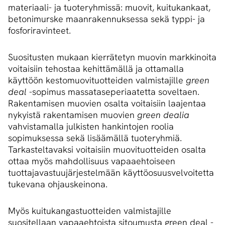
materiaali- ja tuoteryhmissä: muovit, kuitukankaat,
betonimurske maanrakennuksessa sekä typpi- ja
fosforiravinteet.
Suositusten mukaan kierrätetyn muovin markkinoita
voitaisiin tehostaa kehittämällä ja ottamalla
käyttöön kestomuovituotteiden valmistajille
green
deal
-sopimus massataseperiaatetta soveltaen.
Rakentamisen muovien osalta voitaisiin laajentaa
nykyistä rakentamisen muovien
green dealia
vahvistamalla julkisten hankintojen roolia
sopimuksessa sekä lisäämällä tuoteryhmiä.
Tarkasteltavaksi voitaisiin muovituotteiden osalta
ottaa myös mahdollisuus vapaaehtoiseen
tuottajavastuujärjestelmään käyttöosuusvelvoitetta
tukevana ohjauskeinona.
Myös kuitukangastuotteiden valmistajille
suositellaan vapaaehtoista sitoumusta green deal -