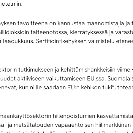
netelmin.
ehyksen tavoitteena on kannustaa maanomistajia ja t
iilidioksidin talteenotossa, kierrätyksessä ja varas
a laadukkuus. Sertifiointikehyksen valmistelu etene
rin tutkimukseen ja kehittämishankkeisiin viime 
suudet aktiiviseen vaikuttamiseen EU:ssa. Suomalai
nevat, kun niille saadaan EU:n kehikon tuki”, totea
maankäyttösektorin hiilenpoistumien kasvattamista
- ja metsätalouden vapaaehtoisen hiilimarkkinan 