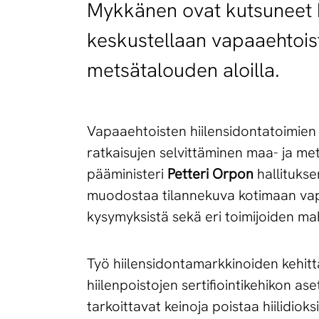
Mykkänen ovat kutsuneet k
keskustellaan vapaaehtoist
metsätalouden aloilla.
Vapaaehtoisten hiilensidontatoimien
ratkaisujen selvittäminen maa- ja me
pääministeri
Petteri Orpon
hallitukse
muodostaa tilannekuva kotimaan vapaa
kysymyksistä sekä eri toimijoiden mah
Työ hiilensidontamarkkinoiden kehit
hiilenpoistojen sertifiointikehikon a
tarkoittavat keinoja poistaa hiilidi