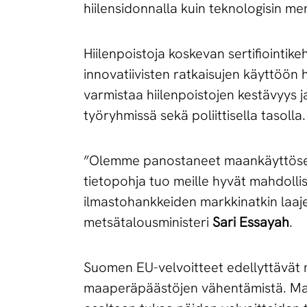
hiilensidonnalla kuin teknologisin me
Hiilenpoistoja koskevan sertifiointik
innovatiivisten ratkaisujen käyttöön h
varmistaa hiilenpoistojen kestävyys j
työryhmissä sekä poliittisella tasolla.
”Olemme panostaneet maankäyttösekto
tietopohja tuo meille hyvät mahdolli
ilmastohankkeiden markkinatkin laaje
metsätalousministeri
Sari Essayah
.
Suomen EU-velvoitteet edellyttävät 
maaperäpäästöjen vähentämistä. Maa