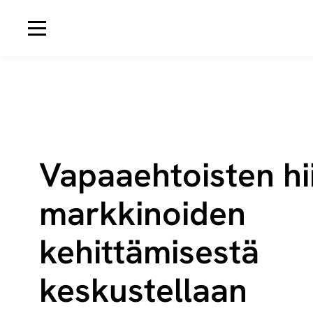
Avaa navigaatio
Vapaaehtoisten hii­
mark­ki­noi­den
kehittämisestä
keskustellaan