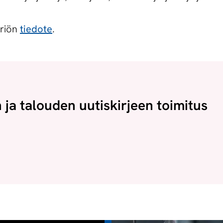
eriön
tiedote
.
n ja talouden uutiskirjeen toimitus