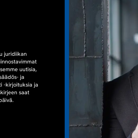
u juridiikan
kiinnostavimmat
aisemme uutisia,
säädös- ja
-kirjoituksia ja
skirjeen saat
päivä.