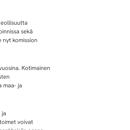
eollisuutta
toinnissa sekä
e nyt komission
vuosina. Kotimainen
sten
a maa- ja
 ja
toimet voivat