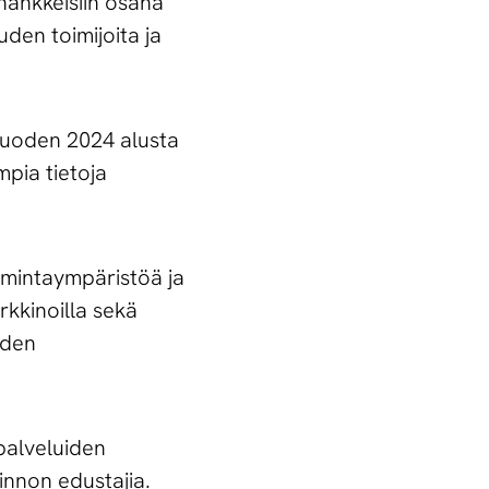
ahankkeisiin osana
den toimijoita ja
 Vuoden 2024 alusta
mpia tietoja
imintaympäristöä ja
rkkinoilla sekä
iden
palveluiden
llinnon edustajia.