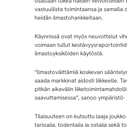
osaltaan tukea näiden velvoitteiden t
vastuullista toimintaansa ja samalla 
heidän ilmastohankkeitaan.
Käynnissä ovat myös neuvottelut vihr
voimaan tullut kestävyysraportointidi
ilmastoyksiköiden käytöstä.
”Ilmastoväittämiä koskevan sääntely
saada markkinat aidosti liikkeelle. T
pitkän aikavälin liiketoimintamahdol
saavuttamisessa”, sanoo ympäristö- j
Tilaisuuteen on kutsuttu laaja jouk
tarjoajia, todentajia ja ostajia sekä to