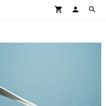
Kirjakauppa
Hae
Hae