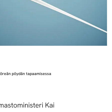
pyöreän pöydän tapaamisessa
mastoministeri Kai