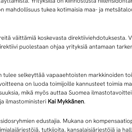
äyttämistä. Yrityksillä on kiinnostusta hiilensidont
on mahdollisuus tukea kotimaisia maa- ja metsätalou
eitä väittämiä koskevasta direktiiviehdotuksesta.
rektiivi puolestaan ohjaa yrityksiä antamaan tarke
n tulee selkeyttää vapaaehtoisten markkinoiden to
avoitteena on luoda toimijoille kannusteet toimia ma
lisuuksia, mikä myös auttaa Suomea ilmastotavoitte
a ilmastoministeri
Kai Mykkänen
.
ko sidosryhmien edustajia. Mukana on kompensaatio
imialajärjestöjä, tutkijoita, kansalaisjärjestöjä ja ha