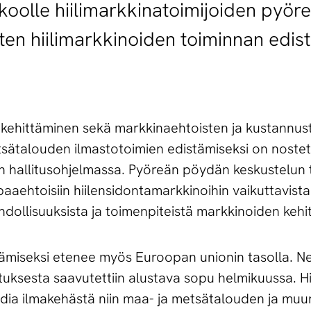
oolle hiilimarkkinatoimijoiden pyör
en hiilimarkkinoiden toiminnan edis
 kehittäminen sekä markkinaehtoisten ja kustannu
tsätalouden ilmastotoimien edistämiseksi on nostett
n hallitusohjelmassa. Pyöreän pöydän keskustelun 
ehtoisiin hiilensidontamarkkinoihin vaikuttavista 
dollisuuksista ja toimenpiteistä markkinoiden kehi
tämiseksi etenee myös Euroopan unionin tasolla. N
setuksesta saavutettiin alustava sopu helmikuussa. H
oksidia ilmakehästä niin maa- ja metsätalouden ja m