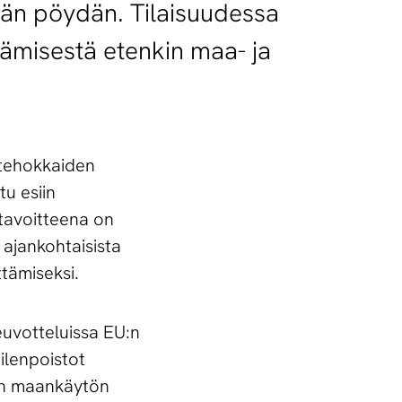
eän pöydän. Tilaisuudessa
tämisestä etenkin maa- ja
stehokkaiden
u esiin
tavoitteena on
ajankohtaisista
ttämiseksi.
euvotteluissa EU:n
iilenpoistot
uun maankäytön