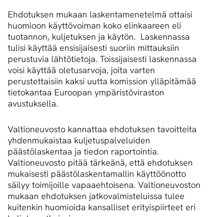
Ehdotuksen mukaan laskentamenetelmä ottaisi
huomioon käyttövoiman koko elinkaareen eli
tuotannon, kuljetuksen ja käytön. Laskennassa
tulisi käyttää ensisijaisesti suoriin mittauksiin
perustuvia lähtötietoja. Toissijaisesti laskennassa
voisi käyttää oletusarvoja, joita varten
perustettaisiin kaksi uutta komission ylläpitämää
tietokantaa Euroopan ympäristöviraston
avustuksella.
Valtioneuvosto kannattaa ehdotuksen tavoitteita
yhdenmukaistaa kuljetuspalveluiden
päästölaskentaa ja tiedon raportointia.
Valtioneuvosto pitää tärkeänä, että ehdotuksen
mukaisesti päästölaskentamallin käyttöönotto
säilyy toimijoille vapaaehtoisena. Valtioneuvoston
mukaan ehdotuksen jatkovalmisteluissa tulee
kuitenkin huomioida kansalliset erityispiirteet eri