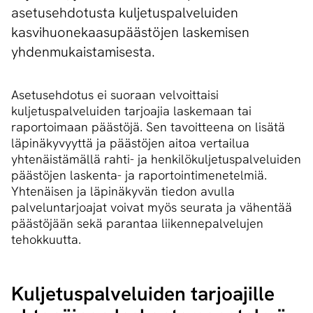
asetusehdotusta kuljetuspalveluiden
kasvihuonekaasupäästöjen laskemisen
yhdenmukaistamisesta.
Asetusehdotus ei suoraan velvoittaisi
kuljetuspalveluiden tarjoajia laskemaan tai
raportoimaan päästöjä. Sen tavoitteena on lisätä
läpinäkyvyyttä ja päästöjen aitoa vertailua
yhtenäistämällä rahti- ja henkilökuljetuspalveluiden
päästöjen laskenta- ja raportointimenetelmiä.
Yhtenäisen ja läpinäkyvän tiedon avulla
palveluntarjoajat voivat myös seurata ja vähentää
päästöjään sekä parantaa liikennepalvelujen
tehokkuutta.
Kul­je­tus­pal­ve­lui­den tarjoajille