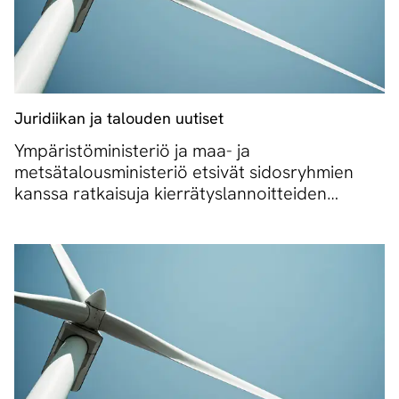
Juridiikan ja talouden uutiset
Ympäristöministeriö ja maa- ja
metsätalousministeriö etsivät sidosryhmien
kanssa ratkaisuja kierrätyslannoitteiden
muoviongelmaan