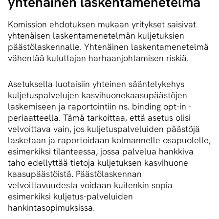
yhtenäinen las­ken­ta­me­ne­tel­mä
Komission ehdotuksen mukaan yritykset saisivat
yhtenäisen laskentamenetelmän kuljetuksien
päästölaskennalle. Yhtenäinen laskentamenetelmä
vähentää kuluttajan harhaanjohtamisen riskiä.
Asetuksella luotaisiin yhteinen sääntelykehys
kuljetuspalvelujen kasvihuonekaasupäästöjen
laskemiseen ja raportointiin ns. binding opt-in -
periaatteella. Tämä tarkoittaa, että asetus olisi
velvoittava vain, jos kuljetuspalveluiden päästöjä
lasketaan ja raportoidaan kolmannelle osapuolelle,
esimerkiksi tilanteessa, jossa palvelua hankkiva
taho edellyttää tietoja kuljetuksen kasvihuone-
kaasupäästöistä. Päästölaskennan
velvoittavuudesta voidaan kuitenkin sopia
esimerkiksi kuljetus-palveluiden
hankintasopimuksissa.