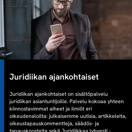
Juridiikan ajankohtaiset
Juridiikan ajankohtaiset on sisältöpalvelu
juridiikan asiantuntijoille. Palvelu kokoaa yhteen
kiinnostavimmat aiheet ja ilmiöt eri
oikeudenaloilta: julkaisemme uutisia, artikkeleita,
oikeustapauskommentteja, säädös- ja
tapauskoosteita sekä Juridiikkaa lyhyesti -