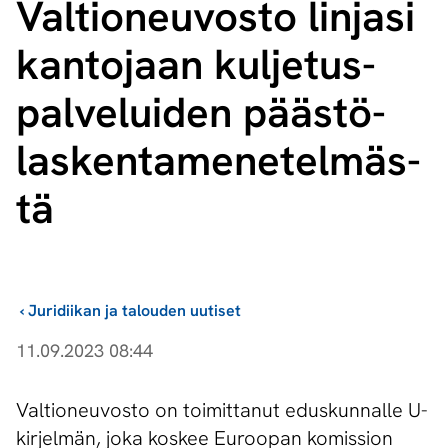
Valtioneuvosto linjasi
kantojaan kul­je­tus­
pal­ve­lui­den pääs­tö­
las­ken­ta­me­ne­tel­mäs­
tä
›
Juridiikan ja talouden uutiset
11.09.2023 08:44
Valtioneuvosto on toimittanut eduskunnalle U-
kirjelmän, joka koskee Euroopan komission