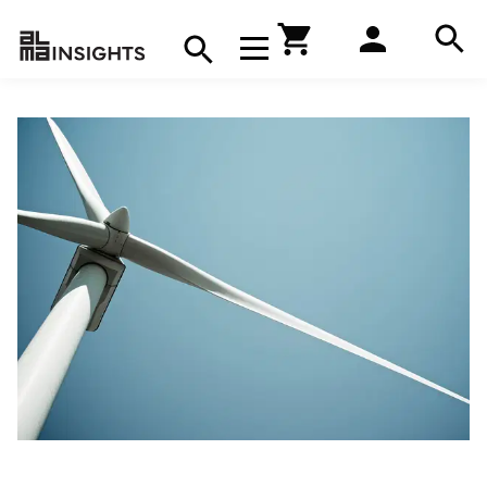
Hae
Avaa navigaatio
Kirjakauppa
Hae
Hae