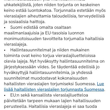
uhkatekijöistä, joten niiden torjunta on keskeinen
keino estää luontokatoa. Torjunnalla estetään myös
vieraslajien aiheuttamia taloudellisia, terveydellisiä
ja sosiaalisia haittoja.
• Suomi edistää omalta osaltaan
maailmanlaajuisia ja EU-tasoisia luonnon
monimuotoisuuden tavoitteita torjumalla haitallisia
vieraslajeja.
• Hallintasuunnitelmat ja niiden mukainen
toiminta ovat keino torjua vieraslajiluetteloissa
olevia lajeja. Nyt hyväksytty hallintasuunnitelma on
järjestyksessään viides. Se täydentää edellisiä jo
hyväksyttyjä hallintasuunnitelmia, ja yhdessä
suunnitelmat muodostavat kokonaisuuden
haitallisten vieraslajien torjumiseksi Suomessa.
Lue
lisää haitallisten vieraslajien torjunnasta Suomessa
.
• EU:n sekä kansallista vieraslajiluetteloa
päivitetään tarpeen mukaan lajien haitallisuuden
perusteella. Haitallisia vieraslajeja ei saa tuoda