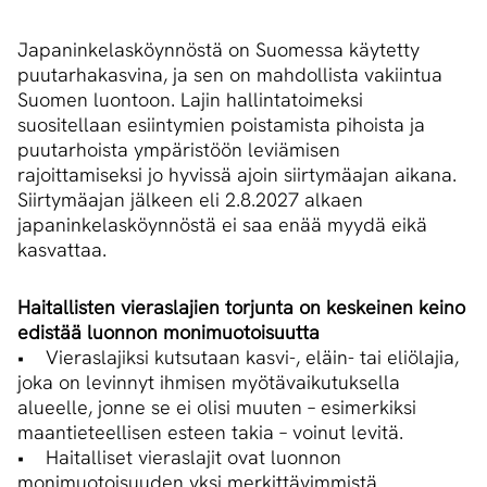
Japaninkelasköynnöstä on Suomessa käytetty
puutarhakasvina, ja sen on mahdollista vakiintua
Suomen luontoon. Lajin hallintatoimeksi
suositellaan esiintymien poistamista pihoista ja
puutarhoista ympäristöön leviämisen
rajoittamiseksi jo hyvissä ajoin siirtymäajan aikana.
Siirtymäajan jälkeen eli 2.8.2027 alkaen
japaninkelasköynnöstä ei saa enää myydä eikä
kasvattaa.
Haitallisten vieraslajien torjunta on keskeinen keino
edistää luonnon monimuotoisuutta
• Vieraslajiksi kutsutaan kasvi-, eläin- tai eliölajia,
joka on levinnyt ihmisen myötävaikutuksella
alueelle, jonne se ei olisi muuten – esimerkiksi
maantieteellisen esteen takia – voinut levitä.
• Haitalliset vieraslajit ovat luonnon
monimuotoisuuden yksi merkittävimmistä