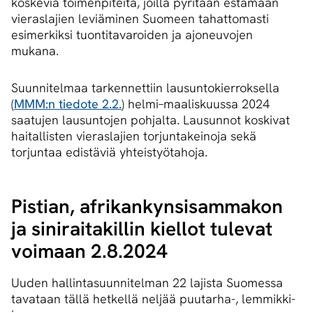
koskevia toimenpiteitä, joilla pyritään estämään
vieraslajien leviäminen Suomeen tahattomasti
esimerkiksi tuontitavaroiden ja ajoneuvojen
mukana.
Suunnitelmaa tarkennettiin lausuntokierroksella
(
MMM:n tiedote 2.2.
) helmi–maaliskuussa 2024
saatujen lausuntojen pohjalta. Lausunnot koskivat
haitallisten vieraslajien torjuntakeinoja sekä
torjuntaa edistäviä yhteistyötahoja.
Pistian, afri­kan­kyn­si­sam­ma­kon
ja siniraitakillin kiellot tulevat
voimaan 2.8.2024
Uuden hallintasuunnitelman 22 lajista Suomessa
tavataan tällä hetkellä neljää puutarha-, lemmikki-