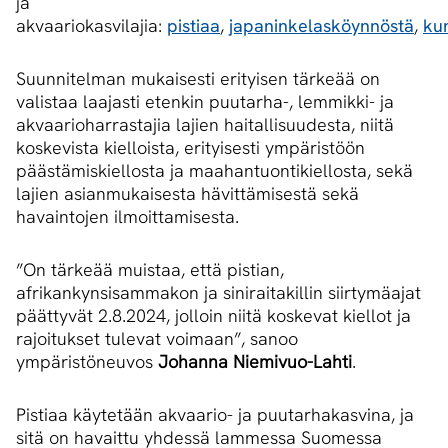
ja
akvaariokasvilajia:
pistiaa
,
japaninkelasköynnöstä
,
ku
Suunnitelman mukaisesti erityisen tärkeää on
valistaa laajasti etenkin puutarha-, lemmikki- ja
akvaarioharrastajia lajien haitallisuudesta, niitä
koskevista kielloista, erityisesti ympäristöön
päästämiskiellosta ja maahantuontikiellosta, sekä
lajien asianmukaisesta hävittämisestä sekä
havaintojen ilmoittamisesta.
”On tärkeää muistaa, että pistian,
afrikankynsisammakon ja siniraitakillin siirtymäajat
päättyvät 2.8.2024, jolloin niitä koskevat kiellot ja
rajoitukset tulevat voimaan”, sanoo
ympäristöneuvos
Johanna Niemivuo-Lahti
.
Pistiaa käytetään akvaario- ja puutarhakasvina, ja
sitä on havaittu yhdessä lammessa Suomessa