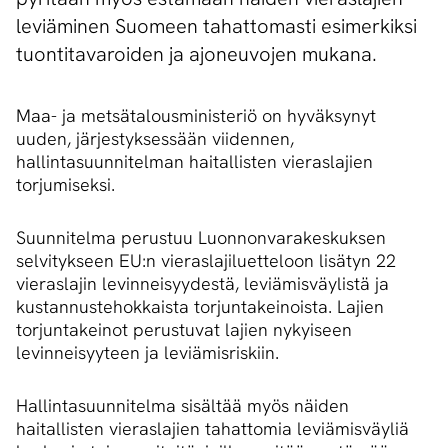
leviäminen Suomeen tahattomasti esimerkiksi
tuontitavaroiden ja ajoneuvojen mukana.
Maa- ja metsätalousministeriö on hyväksynyt
uuden, järjestyksessään viidennen,
hallintasuunnitelman haitallisten vieraslajien
torjumiseksi.
Suunnitelma perustuu Luonnonvarakeskuksen
selvitykseen EU:n vieraslajiluetteloon lisätyn 22
vieraslajin levinneisyydestä, leviämisväylistä ja
kustannustehokkaista torjuntakeinoista. Lajien
torjuntakeinot perustuvat lajien nykyiseen
levinneisyyteen ja leviämisriskiin.
Hallintasuunnitelma sisältää myös näiden
haitallisten vieraslajien tahattomia leviämisväyliä