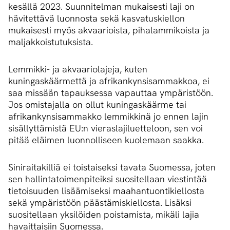
kesällä 2023. Suunnitelman mukaisesti laji on
hävitettävä luonnosta sekä kasvatuskiellon
mukaisesti myös akvaarioista, pihalammikoista ja
maljakkoistutuksista.
Lemmikki- ja akvaariolajeja, kuten
kuningaskäärmettä ja afrikankynsisammakkoa, ei
saa missään tapauksessa vapauttaa ympäristöön.
Jos omistajalla on ollut kuningaskäärme tai
afrikankynsisammakko lemmikkinä jo ennen lajin
sisällyttämistä EU:n vieraslajiluetteloon, sen voi
pitää eläimen luonnolliseen kuolemaan saakka.
Siniraitakilliä ei toistaiseksi tavata Suomessa, joten
sen hallintatoimenpiteiksi suositellaan viestintää
tietoisuuden lisäämiseksi maahantuontikiellosta
sekä ympäristöön päästämiskiellosta. Lisäksi
suositellaan yksilöiden poistamista, mikäli lajia
havaittaisiin Suomessa.