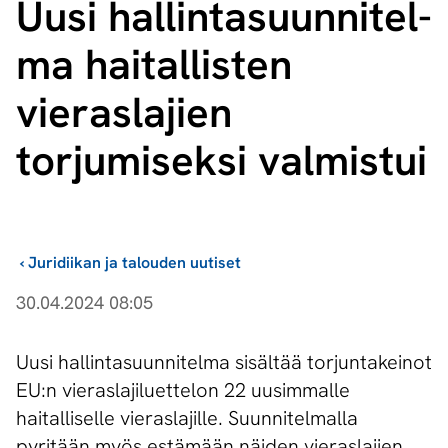
Uusi hal­lin­ta­suun­ni­tel­
ma haitallisten
vieraslajien
torjumiseksi valmistui
›
Juridiikan ja talouden uutiset
30.04.2024 08:05
Uusi hallintasuunnitelma sisältää torjuntakeinot
EU:n vieraslajiluettelon 22 uusimmalle
haitalliselle vieraslajille. Suunnitelmalla
pyritään myös estämään näiden vieraslajien