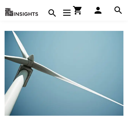
Hae
Avaa navigaatio
Kirjakauppa
Hae
Hae