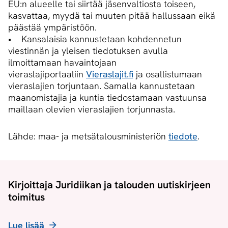
EU:n alueelle tai siirtää jäsenvaltiosta toiseen,
kasvattaa, myydä tai muuten pitää hallussaan eikä
päästää ympäristöön.
• Kansalaisia kannustetaan kohdennetun
viestinnän ja yleisen tiedotuksen avulla
ilmoittamaan havaintojaan
vieraslajiportaaliin
Vieraslajit.fi
ja osallistumaan
vieraslajien torjuntaan. Samalla kannustetaan
maanomistajia ja kuntia tiedostamaan vastuunsa
maillaan olevien vieraslajien torjunnasta.
Lähde: maa- ja metsätalousministeriön
tiedote
.
Kirjoittaja Juridiikan ja talouden uutiskirjeen
toimitus
Lue lisää