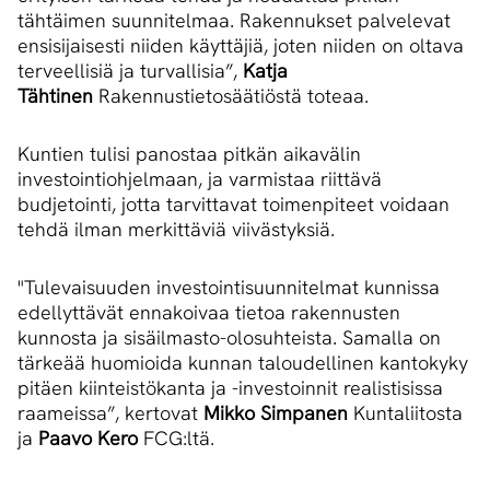
tähtäimen suunnitelmaa. Rakennukset palvelevat
ensisijaisesti niiden käyttäjiä, joten niiden on oltava
terveellisiä ja turvallisia”,
Katja
Tähtinen
Rakennustietosäätiöstä toteaa.
Kuntien tulisi panostaa pitkän aikavälin
investointiohjelmaan, ja varmistaa riittävä
budjetointi, jotta tarvittavat toimenpiteet voidaan
tehdä ilman merkittäviä viivästyksiä.
"Tulevaisuuden investointisuunnitelmat kunnissa
edellyttävät ennakoivaa tietoa rakennusten
kunnosta ja sisäilmasto-olosuhteista. Samalla on
tärkeää huomioida kunnan taloudellinen kantokyky
pitäen kiinteistökanta ja -investoinnit realistisissa
raameissa”, kertovat
Mikko Simpanen
Kuntaliitosta
ja
Paavo Kero
FCG:ltä.