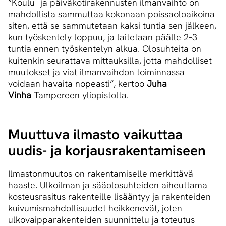
”Koulu- ja päiväkotirakennusten ilmanvaihto on
mahdollista sammuttaa kokonaan poissaoloaikoina
siten, että se sammutetaan kaksi tuntia sen jälkeen,
kun työskentely loppuu, ja laitetaan päälle 2–3
tuntia ennen työskentelyn alkua. Olosuhteita on
kuitenkin seurattava mittauksilla, jotta mahdolliset
muutokset ja viat ilmanvaihdon toiminnassa
voidaan havaita nopeasti”, kertoo
Juha
Vinha
Tampereen yliopistolta.
Muuttuva ilmasto vaikuttaa
uudis- ja kor­jaus­ra­ken­ta­mi­seen
Ilmastonmuutos on rakentamiselle merkittävä
haaste. Ulkoilman ja sääolosuhteiden aiheuttama
kosteusrasitus rakenteille lisääntyy ja rakenteiden
kuivumismahdollisuudet heikkenevät, joten
ulkovaipparakenteiden suunnittelu ja toteutus