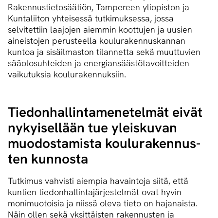
Rakennustietosäätiön, Tampereen yliopiston ja
Kuntaliiton yhteisessä tutkimuksessa, jossa
selvitettiin laajojen aiemmin koottujen ja uusien
aineistojen perusteella koulurakennuskannan
kuntoa ja sisäilmaston tilannetta sekä muuttuvien
sääolosuhteiden ja energiansäästötavoitteiden
vaikutuksia koulurakennuksiin.
Tie­don­hal­lin­ta­me­ne­tel­mät eivät
nykyisellään tue yleiskuvan
muodostamista kou­lu­ra­ken­nus­
ten kunnosta
Tutkimus vahvisti aiempia havaintoja siitä, että
kuntien tiedonhallintajärjestelmät ovat hyvin
monimuotoisia ja niissä oleva tieto on hajanaista.
Näin ollen sekä yksittäisten rakennusten ja