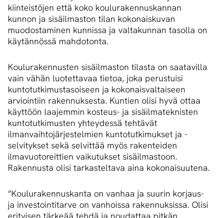
kiinteistöjen että koko koulurakennuskannan
kunnon ja sisäilmaston tilan kokonaiskuvan
muodostaminen kunnissa ja valtakunnan tasolla on
käytännössä mahdotonta.
Koulurakennusten sisäilmaston tilasta on saatavilla
vain vähän luotettavaa tietoa, joka perustuisi
kuntotutkimustasoiseen ja kokonaisvaltaiseen
arviointiin rakennuksesta. Kuntien olisi hyvä ottaa
käyttöön laajemmin kosteus- ja sisäilmateknisten
kuntotutkimusten yhteydessä tehtävät
ilmanvaihtojärjestelmien kuntotutkimukset ja -
selvitykset sekä selvittää myös rakenteiden
ilmavuotoreittien vaikutukset sisäilmastoon.
Rakennusta olisi tarkasteltava aina kokonaisuutena.
”Koulurakennuskanta on vanhaa ja suurin korjaus-
ja investointitarve on vanhoissa rakennuksissa. Olisi
erityisen tärkeää tehdä ja noudattaa pitkän