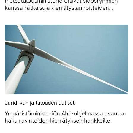
metsätalousministeriö etsivät sidosryhmien
kanssa ratkaisuja kierrätyslannoitteiden
muoviongelmaan
Juridiikan ja talouden uutiset
Ympäristöministeriön Ahti-ohjelmassa avautuu
haku ravinteiden kierrätyksen hankkeille