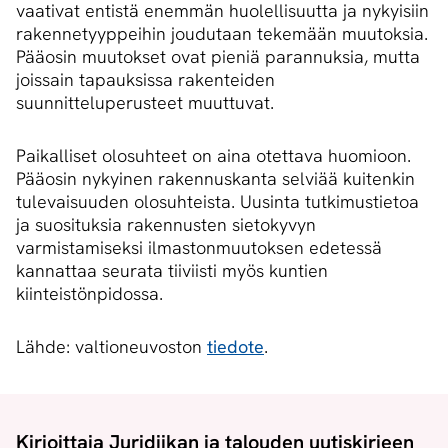
vaativat entistä enemmän huolellisuutta ja nykyisiin
rakennetyyppeihin joudutaan tekemään muutoksia.
Pääosin muutokset ovat pieniä parannuksia, mutta
joissain tapauksissa rakenteiden
suunnitteluperusteet muuttuvat.
Paikalliset olosuhteet on aina otettava huomioon.
Pääosin nykyinen rakennuskanta selviää kuitenkin
tulevaisuuden olosuhteista. Uusinta tutkimustietoa
ja suosituksia rakennusten sietokyvyn
varmistamiseksi ilmastonmuutoksen edetessä
kannattaa seurata tiiviisti myös kuntien
kiinteistönpidossa.
Lähde: valtioneuvoston
tiedote
.
Kirjoittaja Juridiikan ja talouden uutiskirjeen