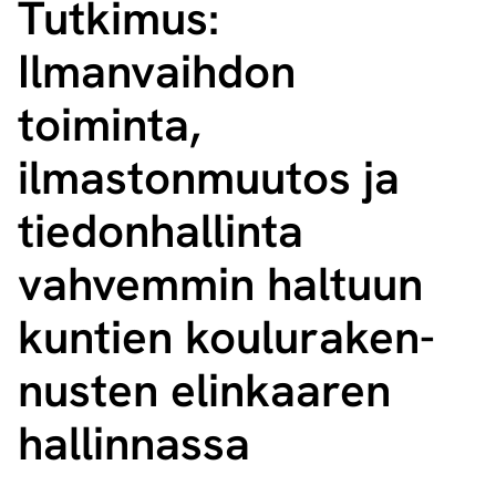
Tutkimus:
Ilmanvaihdon
toiminta,
ilmastonmuutos ja
tiedonhallinta
vahvemmin haltuun
kuntien kou­lu­ra­ken­
nus­ten elinkaaren
hallinnassa