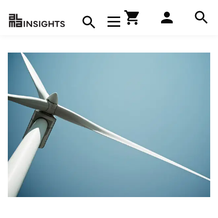
Hae
Avaa navigaatio
Kirjakauppa
Hae
Hae