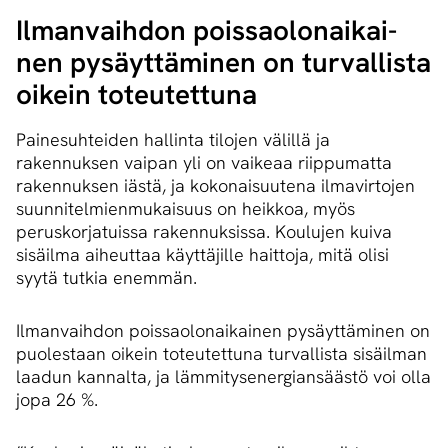
Ilmanvaihdon pois­sao­lon­ai­kai­
nen pysäyttäminen on turvallista
oikein toteutettuna
Painesuhteiden hallinta tilojen välillä ja
rakennuksen vaipan yli on vaikeaa riippumatta
rakennuksen iästä, ja kokonaisuutena ilmavirtojen
suunnitelmienmukaisuus on heikkoa, myös
peruskorjatuissa rakennuksissa. Koulujen kuiva
sisäilma aiheuttaa käyttäjille haittoja, mitä olisi
syytä tutkia enemmän.
Ilmanvaihdon poissaolonaikainen pysäyttäminen on
puolestaan oikein toteutettuna turvallista sisäilman
laadun kannalta, ja lämmitysenergiansäästö voi olla
jopa 26 %.