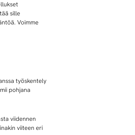
llukset
ää sille
däntöä. Voimme
 kanssa työskentely
imii pohjana
asta viidennen
nakin viiteen eri