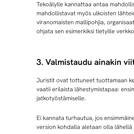
Tekoälylle kannattaa antaa mahdolli
mahdollistavat myös ulkoisten lähte
viranomaisten mallipohjia, organisa
ohjata sen esimerkiksi tietyille verkk
3. Valmistaudu ainakin vi
Juristit ovat tottuneet tuottamaan ker
vaatii erilaista lähestymistapaa: ens
jatkotyöstämiselle.
Ei kannata turhautua, jos ensimmäin
version kohdalla aletaan olla lähellä 