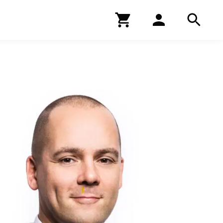
Kirjakauppa
Hae
Hae