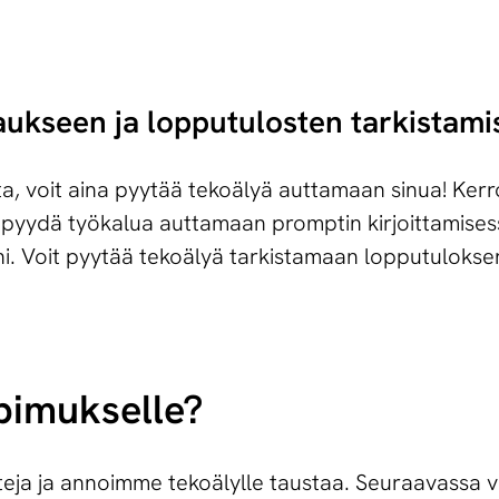
aukseen ja lopputulosten tarkistam
 voit aina pyytää tekoälyä auttamaan sinua! Kerro 
ja pyydä työkalua auttamaan promptin kirjoittamises
i. Voit pyytää tekoälyä tarkistamaan lopputulokse
pimukselle?
eja ja annoimme tekoälylle taustaa. Seuraavassa 