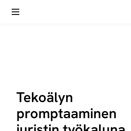
Avaa navigaatio
Tekoälyn
promptaaminen
juristin työkaluna