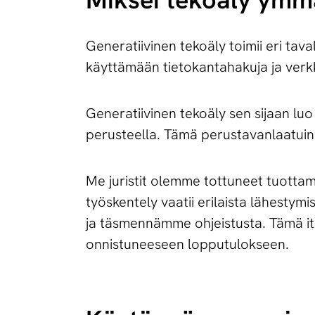
Generatiivinen tekoäly toimii eri ta
käyttämään tietokantahakuja ja verk
Generatiivinen tekoäly sen sijaan lu
perusteella. Tämä perustavanlaatuine
Me juristit olemme tottuneet tuottama
työskentely vaatii erilaista lähesty
ja täsmennämme ohjeistusta. Tämä iter
onnistuneeseen lopputulokseen.