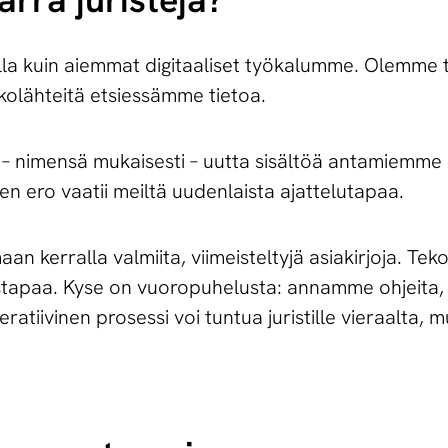
valla kuin aiemmat digitaaliset työkalumme. Olemme 
kolähteitä etsiessämme tietoa.
o – nimensä mukaisesti – uutta sisältöä antamiemme
n ero vaatii meiltä uudenlaista ajattelutapaa.
an kerralla valmiita, viimeisteltyjä asiakirjoja. Te
mistapaa. Kyse on vuoropuhelusta: annamme ohjeita
atiivinen prosessi voi tuntua juristille vieraalta, 