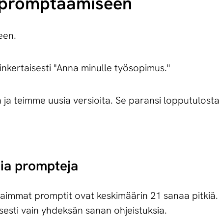
 promptaamiseen
een.
sinkertaisesti "Anna minulle työsopimus."
a teimme uusia versioita. Se paransi lopputulosta
pia prompteja
mmat promptit ovat keskimäärin 21 sanaa pitkiä. 
lisesti vain yhdeksän sanan ohjeistuksia.