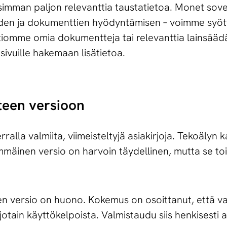
simman paljon relevanttia taustatietoa. Monet sove
iden ja dokumenttien hyödyntämisen – voimme syött
atiomme omia dokumentteja tai relevanttia lainsää
osivuille hakemaan lisätietoa.
iteen versioon
ralla valmiita, viimeisteltyjä asiakirjoja. Tekoälyn
immäinen versio on harvoin täydellinen, mutta se to
en versio on huono. Kokemus on osoittanut, että v
jotain käyttökelpoista. Valmistaudu siis henkisesti ai