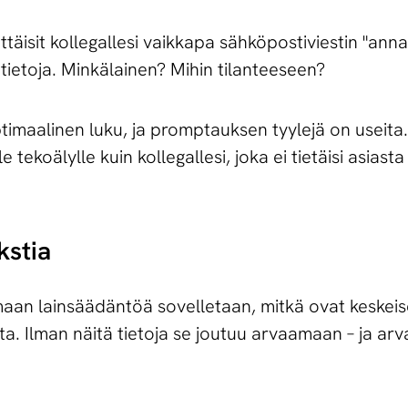
ttäisit kollegallesi vaikkapa sähköpostiviestin "anna
ätietoja. Minkälainen? Mihin tilanteeseen?
timaalinen luku, ja promptauksen tyylejä on useita.
 tekoälylle kuin kollegallesi, joka ei tietäisi asiast
kstia
 maan lainsäädäntöä sovelletaan, mitkä ovat keskei
ta. Ilman näitä tietoja se joutuu arvaamaan – ja ar