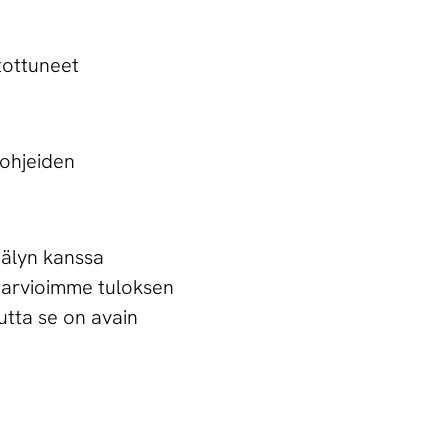
tottuneet
 ohjeiden
koälyn kanssa
, arvioimme tuloksen
mutta se on avain