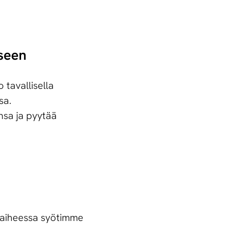
iseen
tavallisella
sa.
nsa ja pyytää
vaiheessa syötimme