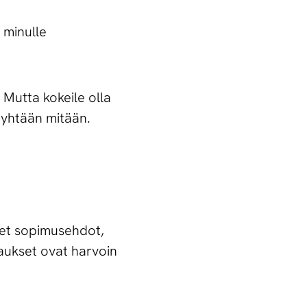
 minulle
 Mutta kokeile olla
a yhtään mitään.
set sopimusehdot,
vaukset ovat harvoin