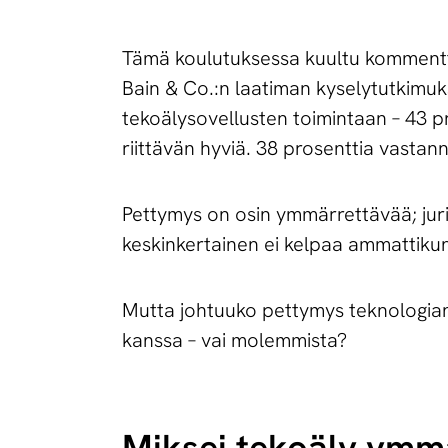
Tämä koulutuksessa kuultu kommentti 
Bain & Co.:n laatiman kyselytutkimu
tekoälysovellusten toimintaan – 43 pr
riittävän hyviä. 38 prosenttia vastann
Pettymys on osin ymmärrettävää; juri
keskinkertainen ei kelpaa ammattik
Mutta johtuuko pettymys teknologian r
kanssa – vai molemmista?
Miksei tekoäly ymmä