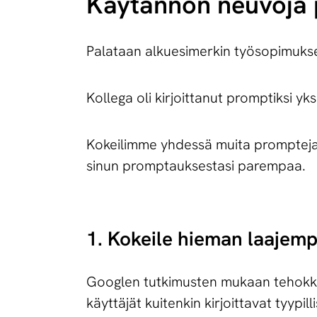
Käytännön neuvoja
Palataan alkuesimerkin työsopimuks
Kollega oli kirjoittanut promptiksi yk
Kokeilimme yhdessä muita prompteja j
sinun promptauksestasi parempaa.
1. Kokeile hieman laajem
Googlen tutkimusten mukaan tehokkai
käyttäjät kuitenkin kirjoittavat tyypil