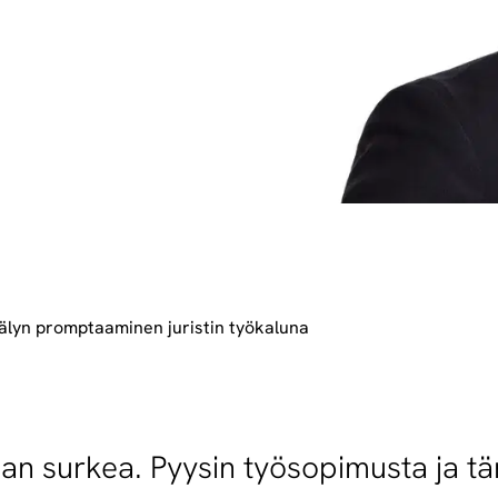
älyn promptaaminen juristin työkaluna
han surkea. Pyysin työsopimusta ja tä