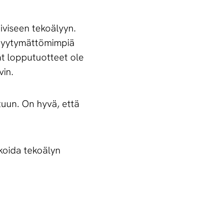
iviseen tekoälyyn.
 tyytymättömimpiä
ät lopputuotteet ole
vin.
tuun. On hyvä, että
ikoida tekoälyn