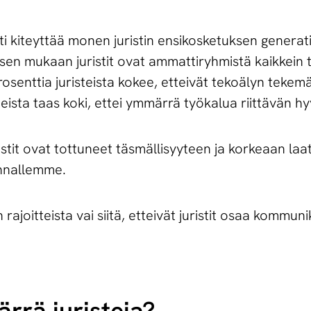
kiteyttää monen juristin ensikosketuksen generati
ksen mukaan juristit ovat ammattiryhmistä kaikkein
osenttia juristeista kokee, etteivät tekoälyn tekem
eista taas koki, ettei ymmärrä työkalua riittävän hy
stit ovat tottuneet täsmällisyyteen ja korkeaan laa
unnallemme.
ajoitteista vai siitä, etteivät juristit osaa kommun
rrä juristeja?