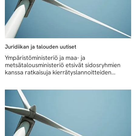
Juridiikan ja talouden uutiset
Ympäristöministeriö ja maa- ja
metsätalousministeriö etsivät sidosryhmien
kanssa ratkaisuja kierrätyslannoitteiden
muoviongelmaan