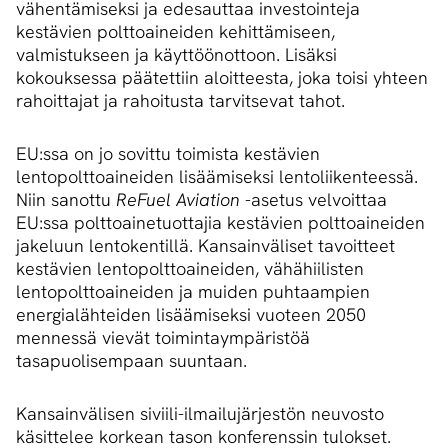
vähentämiseksi ja edesauttaa investointeja
kestävien polttoaineiden kehittämiseen,
valmistukseen ja käyttöönottoon. Lisäksi
kokouksessa päätettiin aloitteesta, joka toisi yhteen
rahoittajat ja rahoitusta tarvitsevat tahot.
EU:ssa on jo sovittu toimista kestävien
lentopolttoaineiden lisäämiseksi lentoliikenteessä.
Niin sanottu
ReFuel Aviation
-asetus velvoittaa
EU:ssa polttoainetuottajia kestävien polttoaineiden
jakeluun lentokentillä. Kansainväliset tavoitteet
kestävien lentopolttoaineiden, vähähiilisten
lentopolttoaineiden ja muiden puhtaampien
energialähteiden lisäämiseksi vuoteen 2050
mennessä vievät toimintaympäristöä
tasapuolisempaan suuntaan.
Kansainvälisen siviili-ilmailujärjestön neuvosto
käsittelee korkean tason konferenssin tulokset.