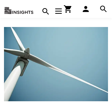
Hae
Avaa navigaatio
Kirjakauppa
Hae
Hae