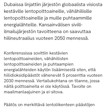
Dubaissa linjattiin järjestön globaalista visiosta
kestäville lentopolttoaineille, vähähiilisille
lentopolttoaineille ja muille puhtaammille
energialähteille. Kansainvälisen siviili-
ilmailujärjestön tavoitteena on saavuttaa
hiilineutraalius vuoteen 2050 mennessä.
Konferenssissa sovittiin kestävien
lentopolttoaineiden, vähähiilisten
lentopolttoaineiden ja puhtaampien
energialähteiden käytön lisäämisestä siten, että
hiilidioksidipäästöt vähenevät 5 prosenttia vuoteen
2030 mennessä. Vertailukohtana on tilanne, jossa
näitä polttoaineita ei ole käytössä. Tavoite on
maailmanlaajuinen ja ei-sitova.
Päätös on merkittävä lentoliikenteen päästöjen