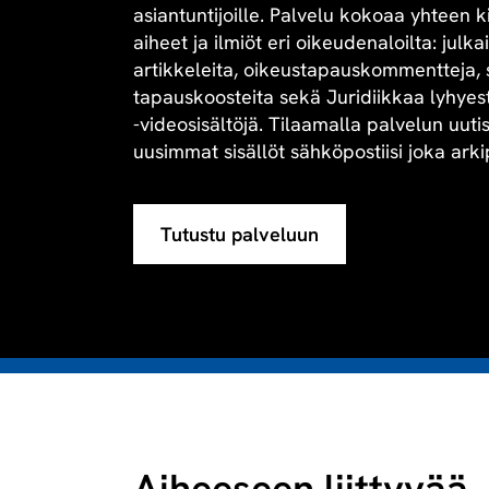
asiantuntijoille. Palvelu kokoaa yhteen 
aiheet ja ilmiöt eri oikeudenaloilta: julk
artikkeleita, oikeustapauskommentteja, 
tapauskoosteita sekä Juridiikkaa lyhyesti 
-videosisältöjä. Tilaamalla palvelun uuti
uusimmat sisällöt sähköpostiisi joka arki
Tutustu palveluun
Aiheeseen liittyvää