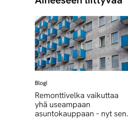
Blogi
Remonttivelka vaikuttaa
yhä useampaan
asuntokauppaan – nyt sen
näkee yhdellä silmäyksell