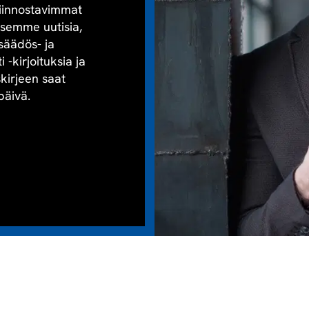
kiinnostavimmat
aisemme uutisia,
säädös- ja
-kirjoituksia ja
skirjeen saat
päivä.