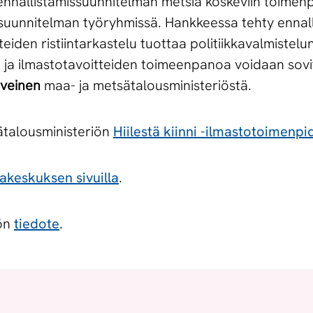
nallistamissuunnitelman metsiä koskeviin toimenpit
ssuunnitelman työryhmissä. Hankkeessa tehty ennall
iden ristiintarkastelu tuottaa politiikkavalmistelu
to- ja ilmastotavoitteiden toimeenpanoa voidaan sov
tveinen
maa- ja metsätalousministeriöstä.
ätalousministeriön
Hiilestä kiinni -ilmastotoimen
akeskuksen sivuilla
.
iön
tiedote
.