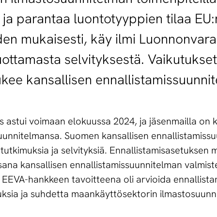
ja parantaa luontotyyppien tilaa EU:
iden mukaisesti, käy ilmi Luonnonvar
uottamasta selvityksestä. Vaikutukset
tukee kansallisen ennallistamissuunni
 astui voimaan elokuussa 2024, ja jäsenmailla on k
ssuunnitelmansa. Suomen kansallisen ennallistamiss
a tutkimuksia ja selvityksiä. Ennallistamisasetuksen
osana kansallisen ennallistamissuunnitelman valmist
EVA-hankkeen tavoitteena oli arvioida ennallist
tuksia ja suhdetta maankäyttösektorin ilmastosuunn