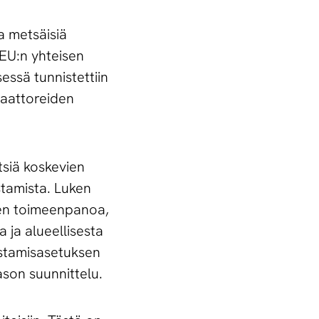
a metsäisiä
EU:n yhteisen
essä tunnistettiin
ikaattoreiden
tsiä koskevien
stamista. Luken
sen toimeenpanoa,
 ja alueellisesta
listamisasetuksen
son suunnittelu.