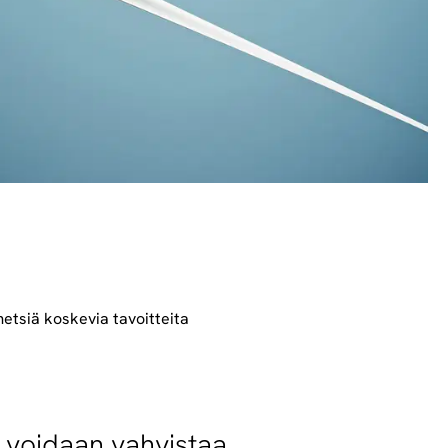
etsiä koskevia tavoitteita
 voidaan vahvistaa