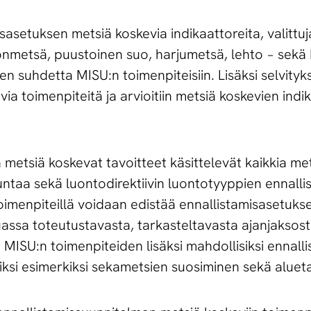
sasetuksen metsiä koskevia indikaattoreita, valittuj
nmetsä, puustoinen suo, harjumetsä, lehto − sekä 
n suhdetta MISU:n toimenpiteisiin. Lisäksi selvityks
via toimenpiteitä ja arvioitiin metsiä koskevien ind
metsiä koskevat tavoitteet käsittelevät kaikkia me
ntaa sekä luontodirektiivin luontotyyppien ennalli
oimenpiteillä voidaan edistää ennallistamisasetuk
ssa toteutustavasta, tarkasteltavasta ajanjaksosta
 MISU:n toimenpiteiden lisäksi mahdollisiksi ennal
ksi esimerkiksi sekametsien suosiminen sekä alueta