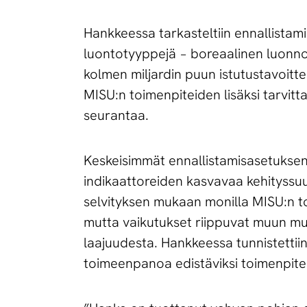
Hankkeessa tarkasteltiin ennallistami
luontotyyppejä − boreaalinen luonno
kolmen miljardin puun istutustavoittee
MISU:n toimenpiteiden lisäksi tarvitta
seurantaa.
Keskeisimmät ennallistamisasetuksen 
indikaattoreiden kasvavaa kehityssuu
selvityksen mukaan monilla MISU:n t
mutta vaikutukset riippuvat muun mua
laajuudesta. Hankkeessa tunnistettiin
toimeenpanoa edistäviksi toimenpitei