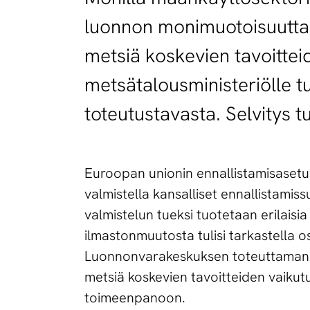
luonnon monimuotoisuutta 
metsiä koskevien tavoitte
metsätalousministeriölle t
toteutustavasta. Selvitys 
Euroopan unionin ennallistamisasetus
valmistella kansalliset ennallistami
valmistelun tueksi tuotetaan erilaisi
ilmastonmuutosta tulisi tarkastella 
Luonnonvarakeskuksen toteuttaman E
metsiä koskevien tavoitteiden vaiku
toimeenpanoon.