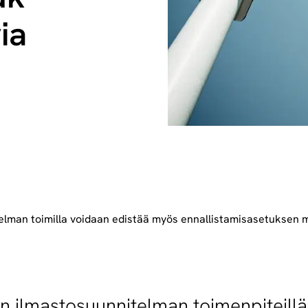
ia
elman toimilla voidaan edistää myös ennallistamisasetuksen m
n ilmastosuunnitelman toimenpiteillä