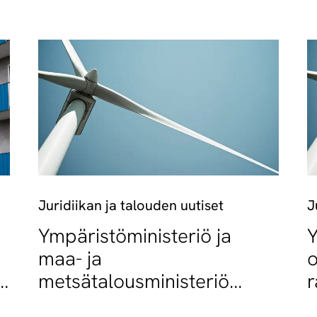
Juridiikan ja talouden uutiset
J
Ympäristöministeriö ja
Y
maa- ja
o
metsätalousministeriö
r
ä
etsivät sidosryhmien
h