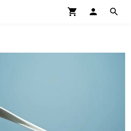
Kirjakauppa
Hae
Hae