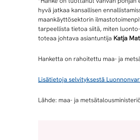
”Hanke on tuottanut vahvan pohjan en
hyvä jatkaa kansallisen ennallistami
maankäyttösektorin ilmastotoimenpite
tarpeellista tietoa siitä, miten luon
toteaa johtava asiantuntija
Katja Ma
Hanketta on rahoitettu maa- ja mets
Lisätietoja selvityksestä Luonnonvar
Lähde: maa- ja metsätalousminister