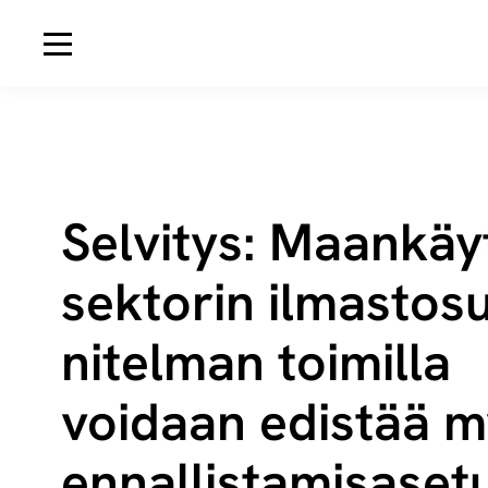
Avaa navigaatio
Selvitys: Maan­käyt
sek­to­rin il­mas­to­
ni­tel­man toimilla
voidaan edistää 
en­nal­lis­ta­mis­a­se­