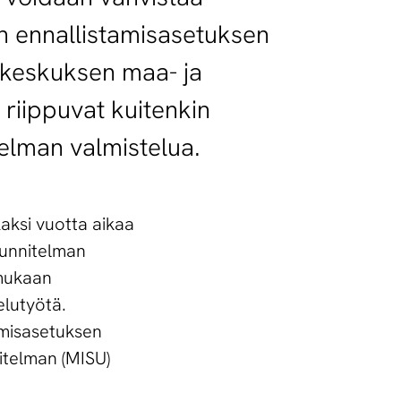
n ennallistamisasetuksen
akeskuksen maa- ja
 riippuvat kuitenkin
telman valmistelua.
aksi vuotta aikaa
uunnitelman
 mukaan
elutyötä.
amisasetuksen
itelman (MISU)