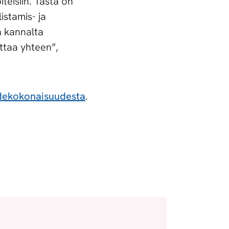
eisiin. Tästä on
istamis- ja
n kannalta
ittaa yhteen”,
pidekokonaisuudesta
.