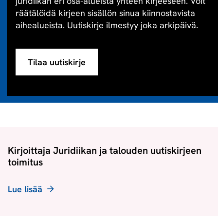
juridiikan eri osa-alueista yhteen kirjeeseen. Voit
räätälöidä kirjeen sisällön sinua kiinnostavista
aihealueista. Uutiskirje ilmestyy joka arkipäivä.
Tilaa uutiskirje
Kirjoittaja Juridiikan ja talouden uutiskirjeen
toimitus
Lue lisää