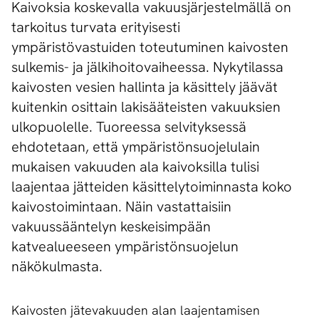
Kaivoksia koskevalla vakuusjärjestelmällä on
tarkoitus turvata erityisesti
ympäristövastuiden toteutuminen kaivosten
sulkemis- ja jälkihoitovaiheessa. Nykytilassa
kaivosten vesien hallinta ja käsittely jäävät
kuitenkin osittain lakisääteisten vakuuksien
ulkopuolelle. Tuoreessa selvityksessä
ehdotetaan, että ympäristönsuojelulain
mukaisen vakuuden ala kaivoksilla tulisi
laajentaa jätteiden käsittelytoiminnasta koko
kaivostoimintaan. Näin vastattaisiin
vakuussääntelyn keskeisimpään
katvealueeseen ympäristönsuojelun
näkökulmasta.
Kaivosten jätevakuuden alan laajentamisen