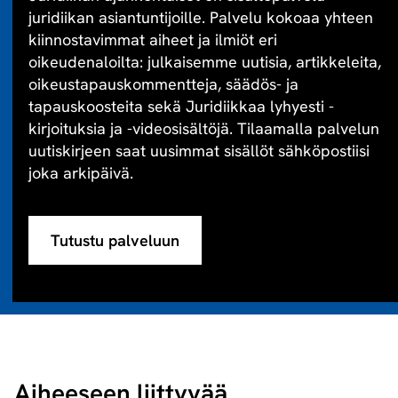
juridiikan asiantuntijoille. Palvelu kokoaa yhteen
kiinnostavimmat aiheet ja ilmiöt eri
oikeudenaloilta: julkaisemme uutisia, artikkeleita,
oikeustapauskommentteja, säädös- ja
tapauskoosteita sekä Juridiikkaa lyhyesti -
kirjoituksia ja -videosisältöjä. Tilaamalla palvelun
uutiskirjeen saat uusimmat sisällöt sähköpostiisi
joka arkipäivä.
Tutustu palveluun
Aiheeseen liittyvää