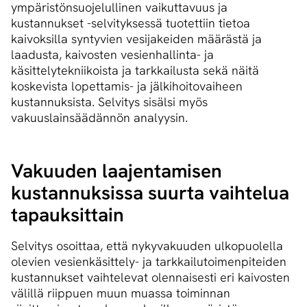
ympäristönsuojelullinen vaikuttavuus ja
kustannukset -selvityksessä tuotettiin tietoa
kaivoksilla syntyvien vesijakeiden määrästä ja
laadusta, kaivosten vesienhallinta- ja
käsittelytekniikoista ja tarkkailusta sekä näitä
koskevista lopettamis- ja jälkihoitovaiheen
kustannuksista. Selvitys sisälsi myös
vakuuslainsäädännön analyysin.
Vakuuden laajentamisen
kustannuksissa suurta vaihtelua
tapauksittain
Selvitys osoittaa, että nykyvakuuden ulkopuolella
olevien vesienkäsittely- ja tarkkailutoimenpiteiden
kustannukset vaihtelevat olennaisesti eri kaivosten
välillä riippuen muun muassa toiminnan