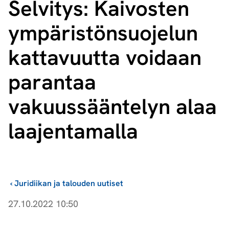
Selvitys: Kaivosten
ym­pä­ris­tön­suo­je­lun
kattavuutta voidaan
parantaa
vakuussääntelyn alaa
laajentamalla
›
Juridiikan ja talouden uutiset
27.10.2022 10:50