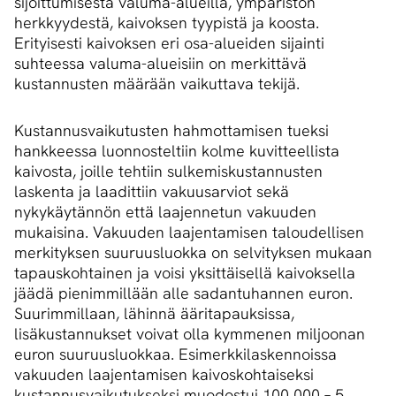
sijoittumisesta valuma-alueilla, ympäristön
herkkyydestä, kaivoksen tyypistä ja koosta.
Erityisesti kaivoksen eri osa-alueiden sijainti
suhteessa valuma-alueisiin on merkittävä
kustannusten määrään vaikuttava tekijä.
Kustannusvaikutusten hahmottamisen tueksi
hankkeessa luonnosteltiin kolme kuvitteellista
kaivosta, joille tehtiin sulkemiskustannusten
laskenta ja laadittiin vakuusarviot sekä
nykykäytännön että laajennetun vakuuden
mukaisina. Vakuuden laajentamisen taloudellisen
merkityksen suuruusluokka on selvityksen mukaan
tapauskohtainen ja voisi yksittäisellä kaivoksella
jäädä pienimmillään alle sadantuhannen euron.
Suurimmillaan, lähinnä ääritapauksissa,
lisäkustannukset voivat olla kymmenen miljoonan
euron suuruusluokkaa. Esimerkkilaskennoissa
vakuuden laajentamisen kaivoskohtaiseksi
kustannusvaikutukseksi muodostui 100 000 – 5