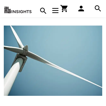
Hae
Avaa navigaatio
Kirjakauppa
Hae
Hae