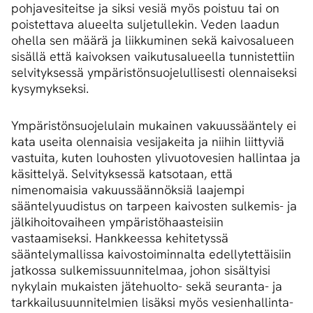
pohjavesiteitse ja siksi vesiä myös poistuu tai on
poistettava alueelta suljetullekin. Veden laadun
ohella sen määrä ja liikkuminen sekä kaivosalueen
sisällä että kaivoksen vaikutusalueella tunnistettiin
selvityksessä ympäristönsuojelullisesti olennaiseksi
kysymykseksi.
Ympäristönsuojelulain mukainen vakuussääntely ei
kata useita olennaisia vesijakeita ja niihin liittyviä
vastuita, kuten louhosten ylivuotovesien hallintaa ja
käsittelyä. Selvityksessä katsotaan, että
nimenomaisia vakuussäännöksiä laajempi
sääntelyuudistus on tarpeen kaivosten sulkemis- ja
jälkihoitovaiheen ympäristöhaasteisiin
vastaamiseksi. Hankkeessa kehitetyssä
sääntelymallissa kaivostoiminnalta edellytettäisiin
jatkossa sulkemissuunnitelmaa, johon sisältyisi
nykylain mukaisten jätehuolto- sekä seuranta- ja
tarkkailusuunnitelmien lisäksi myös vesienhallinta-