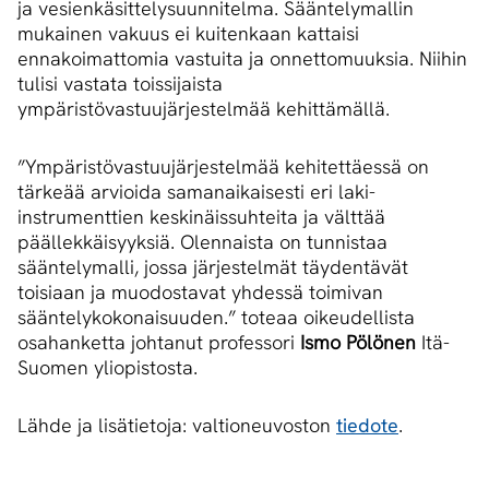
ja vesienkäsittelysuunnitelma. Sääntelymallin
mukainen vakuus ei kuitenkaan kattaisi
ennakoimattomia vastuita ja onnettomuuksia. Niihin
tulisi vastata toissijaista
ympäristövastuujärjestelmää kehittämällä.
”Ympäristövastuujärjestelmää kehitettäessä on
tärkeää arvioida samanaikaisesti eri laki-
instrumenttien keskinäissuhteita ja välttää
päällekkäisyyksiä. Olennaista on tunnistaa
sääntelymalli, jossa järjestelmät täydentävät
toisiaan ja muodostavat yhdessä toimivan
sääntelykokonaisuuden.” toteaa oikeudellista
osahanketta johtanut professori
Ismo Pölönen
Itä-
Suomen yliopistosta.
Lähde ja lisätietoja: valtioneuvoston
tiedote
.