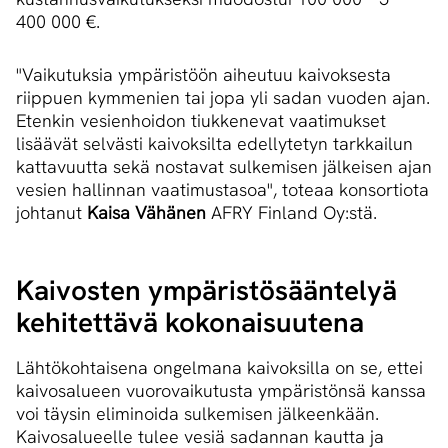
400 000 €.
"Vaikutuksia ympäristöön aiheutuu kaivoksesta
riippuen kymmenien tai jopa yli sadan vuoden ajan.
Etenkin vesienhoidon tiukkenevat vaatimukset
lisäävät selvästi kaivoksilta edellytetyn tarkkailun
kattavuutta sekä nostavat sulkemisen jälkeisen ajan
vesien hallinnan vaatimustasoa", toteaa konsortiota
johtanut
Kaisa Vähänen
AFRY Finland Oy:stä.
Kaivosten ym­pä­ris­tö­sään­te­lyä
kehitettävä kokonaisuutena
Lähtökohtaisena ongelmana kaivoksilla on se, ettei
kaivosalueen vuorovaikutusta ympäristönsä kanssa
voi täysin eliminoida sulkemisen jälkeenkään.
Kaivosalueelle tulee vesiä sadannan kautta ja