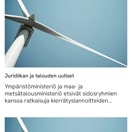
Juridiikan ja talouden uutiset
Ympäristöministeriö ja maa- ja
metsätalousministeriö etsivät sidosryhmien
kanssa ratkaisuja kierrätyslannoitteiden
muoviongelmaan