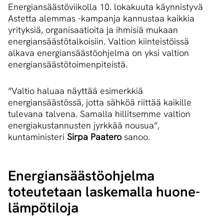
Energiansäästöviikolla 10. lokakuuta käynnistyvä
Astetta alemmas -kampanja kannustaa kaikkia
yrityksiä, organisaatioita ja ihmisiä mukaan
energiansäästötalkoisiin. Valtion kiinteistöissä
alkava energiansäästöohjelma on yksi valtion
energiansäästötoimenpiteistä.
”Valtio haluaa näyttää esimerkkiä
energiansäästössä, jotta sähköä riittää kaikille
tulevana talvena. Samalla hillitsemme valtion
energiakustannusten jyrkkää nousua”,
kuntaministeri
Sirpa Paatero
sanoo.
Ener­gian­sääs­tö­oh­jel­ma
toteutetaan laskemalla huo­ne­
läm­pö­ti­lo­ja