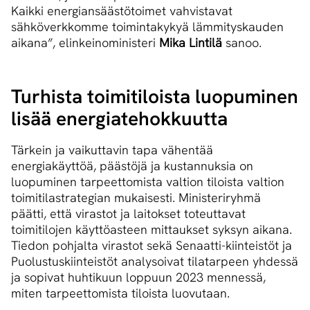
Kaikki energiansäästötoimet vahvistavat
sähköverkkomme toimintakykyä lämmityskauden
aikana”, elinkeinoministeri
Mika Lintilä
sanoo.
Turhista toimitiloista luopuminen
lisää ener­gia­te­hok­kuut­ta
Tärkein ja vaikuttavin tapa vähentää
energiakäyttöä, päästöjä ja kustannuksia on
luopuminen tarpeettomista valtion tiloista valtion
toimitilastrategian mukaisesti. Ministeriryhmä
päätti, että virastot ja laitokset toteuttavat
toimitilojen käyttöasteen mittaukset syksyn aikana.
Tiedon pohjalta virastot sekä Senaatti-kiinteistöt ja
Puolustuskiinteistöt analysoivat tilatarpeen yhdessä
ja sopivat huhtikuun loppuun 2023 mennessä,
miten tarpeettomista tiloista luovutaan.