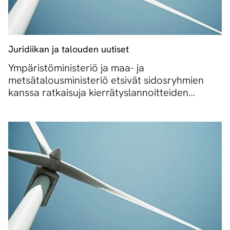
Juridiikan ja talouden uutiset
Ympäristöministeriö ja maa- ja
metsätalousministeriö etsivät sidosryhmien
kanssa ratkaisuja kierrätyslannoitteiden
muoviongelmaan