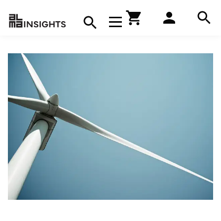
Hae
Avaa navigaatio
Kirjakauppa
Hae
Hae