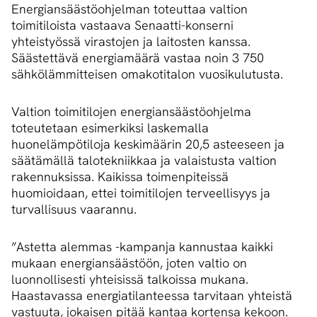
Energiansäästöohjelman toteuttaa valtion
toimitiloista vastaava Senaatti-konserni
yhteistyössä virastojen ja laitosten kanssa.
Säästettävä energiamäärä vastaa noin 3 750
sähkölämmitteisen omakotitalon vuosikulutusta.
Valtion toimitilojen energiansäästöohjelma
toteutetaan esimerkiksi laskemalla
huonelämpötiloja keskimäärin 20,5 asteeseen ja
säätämällä talotekniikkaa ja valaistusta valtion
rakennuksissa. Kaikissa toimenpiteissä
huomioidaan, ettei toimitilojen terveellisyys ja
turvallisuus vaarannu.
”Astetta alemmas -kampanja kannustaa kaikki
mukaan energiansäästöön, joten valtio on
luonnollisesti yhteisissä talkoissa mukana.
Haastavassa energiatilanteessa tarvitaan yhteistä
vastuuta, jokaisen pitää kantaa kortensa kekoon.