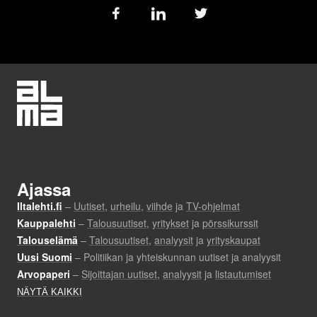
Follow
us