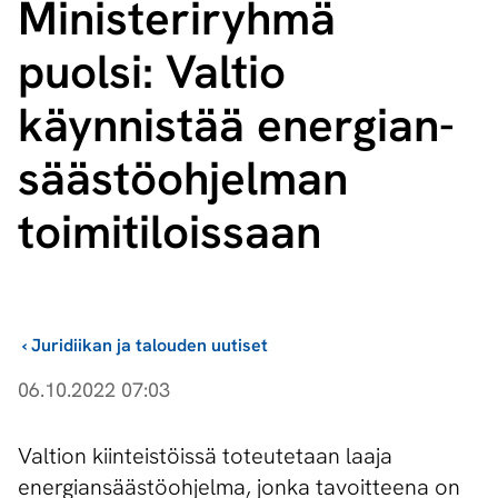
Ministeriryhmä
puolsi: Valtio
käynnistää ener­gian­
sääs­tö­oh­jel­man
toimitiloissaan
›
Juridiikan ja talouden uutiset
06.10.2022 07:03
Valtion kiinteistöissä toteutetaan laaja
energiansäästöohjelma, jonka tavoitteena on