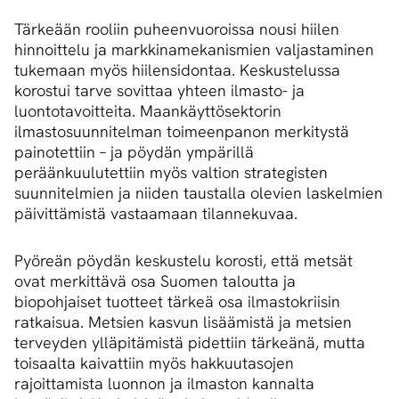
Tärkeään rooliin puheenvuoroissa nousi hiilen
hinnoittelu ja markkinamekanismien valjastaminen
tukemaan myös hiilensidontaa. Keskustelussa
korostui tarve sovittaa yhteen ilmasto- ja
luontotavoitteita. Maankäyttösektorin
ilmastosuunnitelman toimeenpanon merkitystä
painotettiin – ja pöydän ympärillä
peräänkuulutettiin myös valtion strategisten
suunnitelmien ja niiden taustalla olevien laskelmien
päivittämistä vastaamaan tilannekuvaa.
Pyöreän pöydän keskustelu korosti, että metsät
ovat merkittävä osa Suomen taloutta ja
biopohjaiset tuotteet tärkeä osa ilmastokriisin
ratkaisua. Metsien kasvun lisäämistä ja metsien
terveyden ylläpitämistä pidettiin tärkeänä, mutta
toisaalta kaivattiin myös hakkuutasojen
rajoittamista luonnon ja ilmaston kannalta