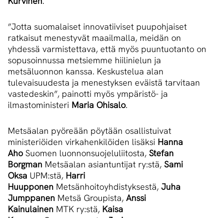
Kurvinen
.
”Jotta suomalaiset innovatiiviset puupohjaiset
ratkaisut menestyvät maailmalla, meidän on
yhdessä varmistettava, että myös puuntuotanto on
sopusoinnussa metsiemme hiilinielun ja
metsäluonnon kanssa. Keskustelua alan
tulevaisuudesta ja menestyksen eväistä tarvitaan
vastedeskin”, painotti myös ympäristö- ja
ilmastoministeri
Maria Ohisalo
.
Metsäalan pyöreään pöytään osallistuivat
ministeriöiden virkahenkilöiden lisäksi
Hanna
Aho
Suomen luonnonsuojeluliitosta,
Stefan
Borgman
Metsäalan asiantuntijat ry:stä,
Sami
Oksa
UPM:stä,
Harri
Huupponen
Metsänhoitoyhdistyksestä,
Juha
Jumppanen
Metsä Groupista,
Anssi
Kainulainen
MTK ry:stä,
Kaisa