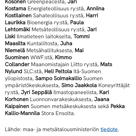
Kosonen
Greenpeacesta,
Jari
Kostama
Energiateollisuus ry:stä,
Anniina
Kostilainen
Sahateollisuus ry:stä,
Harri
Laurikka
Bioenergia ry:stä,
Paula
Lehtomäki
Metsäteollisuus ry:stä,
Jari
Liski
Ilmatieteen laitokselta,
Tommi
Maasilta
Kuntaliitosta,
Juha
Niemelä
Metsähallituksesta,
Mai
Suominen
WWF:stä,
Kimmo
Collander
Maanomistajain Liitto ry:stä,
Mats
Nylund
SLC:stä,
Heli Peltola
Itä-Suomen
yliopistosta,
Sampo Soimakallio
Suomen
ympäristökeskuksesta,
Simo Jaakkola
Koneyrittäjät
ry:stä,
Jyri Seppälä
Ilmastopaneelista,
Kari
Korhonen
Luonnonvarakeskuksesta,
Jaana
Kaipainen
Suomen metsäkeskuksesta sekä
Pekka
Kallio-Mannila
Stora Ensolta.
Lähde: maa- ja metsätalousministeriön
tiedote
.