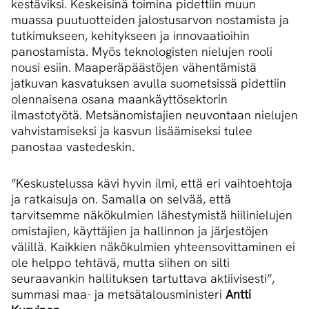
kestäviksi. Keskeisinä toimina pidettiin muun
muassa puutuotteiden jalostusarvon nostamista ja
tutkimukseen, kehitykseen ja innovaatioihin
panostamista. Myös teknologisten nielujen rooli
nousi esiin. Maaperäpäästöjen vähentämistä
jatkuvan kasvatuksen avulla suometsissä pidettiin
olennaisena osana maankäyttösektorin
ilmastotyötä. Metsänomistajien neuvontaan nielujen
vahvistamiseksi ja kasvun lisäämiseksi tulee
panostaa vastedeskin.
”Keskustelussa kävi hyvin ilmi, että eri vaihtoehtoja
ja ratkaisuja on. Samalla on selvää, että
tarvitsemme näkökulmien lähestymistä hiilinielujen
omistajien, käyttäjien ja hallinnon ja järjestöjen
välillä. Kaikkien näkökulmien yhteensovittaminen ei
ole helppo tehtävä, mutta siihen on silti
seuraavankin hallituksen tartuttava aktiivisesti”,
summasi maa- ja metsätalousministeri
Antti