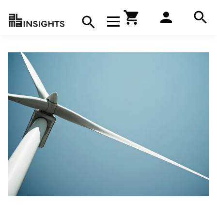
Hae
Avaa navigaatio
Kirjakauppa
Hae
Hae