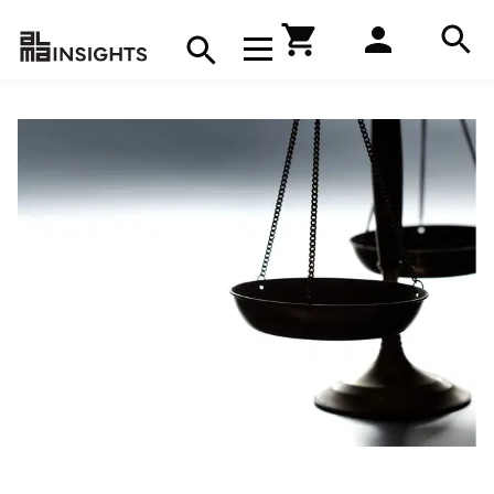
Hae
Avaa navigaatio
Kirjakauppa
Hae
Hae