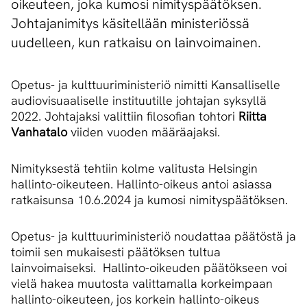
oikeuteen, joka kumosi nimityspäätöksen.
Johtajanimitys käsitellään ministeriössä
uudelleen, kun ratkaisu on lainvoimainen.
Opetus- ja kulttuuriministeriö nimitti Kansalliselle
audiovisuaaliselle instituutille johtajan syksyllä
2022. Johtajaksi valittiin filosofian tohtori
Riitta
Vanhatalo
viiden vuoden määräajaksi.
Nimityksestä tehtiin kolme valitusta Helsingin
hallinto-oikeuteen. Hallinto-oikeus antoi asiassa
ratkaisunsa 10.6.2024 ja kumosi nimityspäätöksen.
Opetus- ja kulttuuriministeriö noudattaa päätöstä ja
toimii sen mukaisesti päätöksen tultua
lainvoimaiseksi. Hallinto-oikeuden päätökseen voi
vielä hakea muutosta valittamalla korkeimpaan
hallinto-oikeuteen, jos korkein hallinto-oikeus