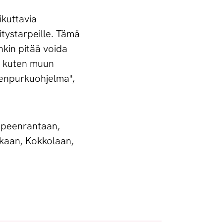
ikuttavia
itystarpeille. Tämä
enkin pitää voida
a, kuten muun
ienpurkuohjelma",
ppeenrantaan,
tkaan, Kokkolaan,