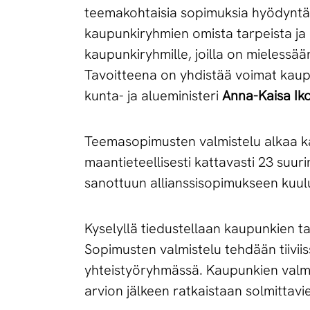
teemakohtaisia sopimuksia hyödyntäe
kaupunkiryhmien omista tarpeista ja 
kaupunkiryhmille, joilla on mielessä
Tavoitteena on yhdistää voimat kaup
kunta- ja alueministeri
Anna-Kaisa Ik
Teemasopimusten valmistelu alkaa kau
maantieteellisesti kattavasti 23 suur
sanottuun allianssisopimukseen kuul
Kyselyllä tiedustellaan kaupunkien t
Sopimusten valmistelu tehdään tiivii
yhteistyöryhmässä. Kaupunkien valmi
arvion jälkeen ratkaistaan solmittav