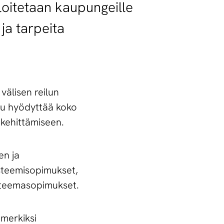
oitetaan kaupungeille
ja tarpeita
välisen reilun
vu hyödyttää koko
 kehittämiseen.
en ja
ysteemisopimukset,
a teemasopimukset.
imerkiksi