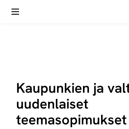
Avaa navigaatio
Kaupunkien ja val
uudenlaiset
teemasopimukset