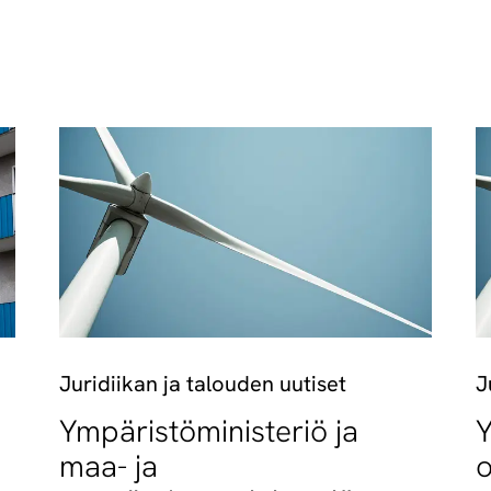
Juridiikan ja talouden uutiset
J
Ympäristöministeriö ja
Y
maa- ja
o