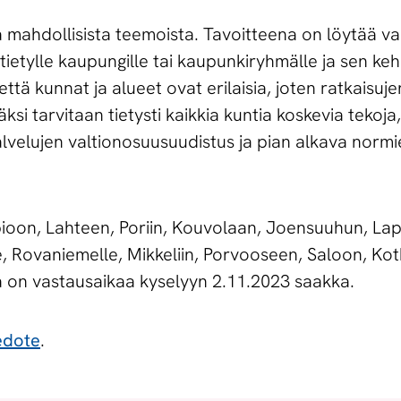
a mahdollisista teemoista. Tavoitteena on löytää va
tietylle kaupungille tai kaupunkiryhmälle ja sen keh
että kunnat ja alueet ovat erilaisia, joten ratkaisuj
äksi tarvitaan tietysti kaikkia kuntia koskevia tekoj
velujen valtionosuusuudistus ja pian alkava norm
pioon, Lahteen, Poriin, Kouvolaan, Joensuuhun, La
, Rovaniemelle, Mikkeliin, Porvooseen, Saloon, Ko
la on vastausaikaa kyselyyn 2.11.2023 saakka.
edote
.