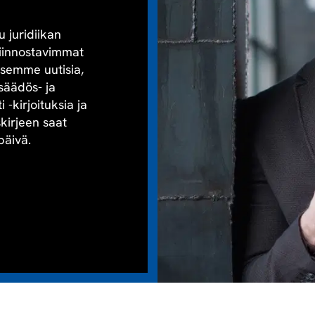
u juridiikan
kiinnostavimmat
aisemme uutisia,
säädös- ja
-kirjoituksia ja
skirjeen saat
päivä.