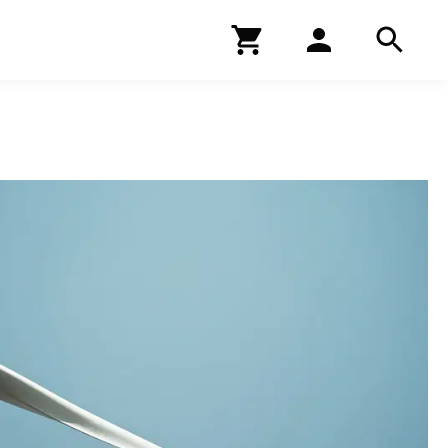
Kirjakauppa
Hae
Hae