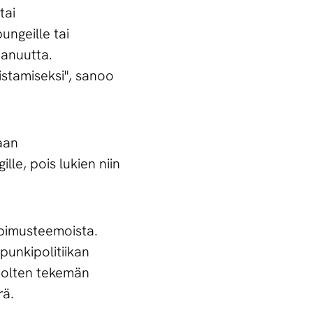
tai
ngeille tai
panuutta.
stamiseksi", sanoo
aan
le, pois lukien niin
opimusteemoista.
punkipolitiikan
uolten tekemän
rä.