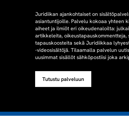
Juridiikan ajankohtaiset on sisältöpalvel
asiantuntijoille. Palvelu kokoaa yhteen 
aiheet ja ilmiöt eri oikeudenaloilta: julk
artikkeleita, oikeustapauskommentteja, 
tapauskoosteita sekä Juridiikkaa lyhyesti 
-videosisältöjä. Tilaamalla palvelun uuti
uusimmat sisällöt sähköpostiisi joka arki
Tutustu palveluun