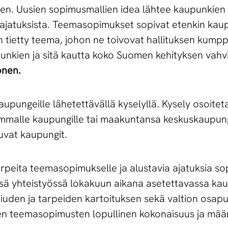
n. Uusien sopimusmallien idea lähtee kaupunkien 
ajatuksista. Teemasopimukset sopivat etenkin kaupu
än tietty teema, johon ne toivovat hallituksen kump
unkien ja sitä kautta koko Suomen kehityksen vahvi
onen.
pungeille lähetettävällä kyselyllä. Kysely osoitet
immalle kaupungille tai maakuntansa keskuskaupungil
uvat kaupungit.
arpeita teemasopimukselle ja alustavia ajatuksia s
ssä yhteistyössä lokakuun aikana asetettavassa kau
uden ja tarpeiden kartoituksen sekä valtion osap
ien teemasopimusten lopullinen kokonaisuus ja mää