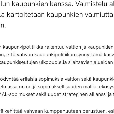
un kaupunkien kanssa. Valmistelu al
olla kartoitetaan kaupunkien valmiutta 
n.
n kaupunkipolitiikka rakentuu valtion ja kaupunkien 
, että vahvan kaupunkipolitiikan synnyttämä kas
kaupunkiseutujen ulkopuolella sijaitsevien alueiden
yödyntää erilaisia sopimuksia valtion sekä kaupunki
jelmassa on neljä sopimuksellisuuden mallia: ekos
MAL-sopimukset sekä uudet strateginen allianssi j
kevä kehittää vahvaan kumppanuuteen perustuen, es