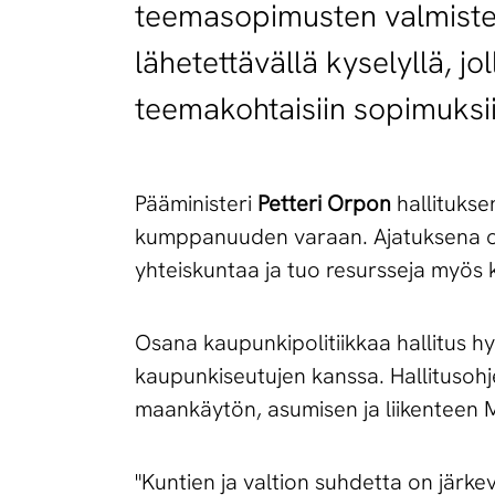
teemasopimusten valmistel
lähetettävällä kyselyllä, j
teemakohtaisiin sopimuksii
Pääministeri
Petteri Orpon
hallitukse
kumppanuuden varaan. Ajatuksena on
yhteiskuntaa ja tuo resursseja myös 
Osana kaupunkipolitiikkaa hallitus h
kaupunkiseutujen kanssa. Hallitusoh
maankäytön, asumisen ja liikenteen 
"Kuntien ja valtion suhdetta on jär