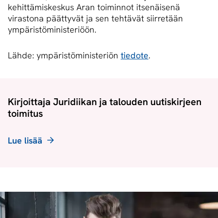
kehittämiskeskus Aran toiminnot itsenäisenä
virastona päättyvät ja sen tehtävät siirretään
ympäristöministeriöön.
Lähde: ympäristöministeriön
tiedote
.
Kirjoittaja Juridiikan ja talouden uutiskirjeen
toimitus
Lue lisää