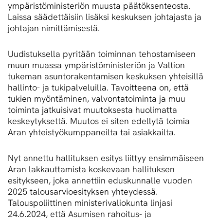
ympäristöministeriön muusta päätöksenteosta.
Laissa säädettäisiin lisäksi keskuksen johtajasta ja
johtajan nimittämisestä.
Uudistuksella pyritään toiminnan tehostamiseen
muun muassa ympäristöministeriön ja Valtion
tukeman asuntorakentamisen keskuksen yhteisillä
hallinto- ja tukipalveluilla. Tavoitteena on, että
tukien myöntäminen, valvontatoiminta ja muu
toiminta jatkuisivat muutoksesta huolimatta
keskeytyksettä. Muutos ei siten edellytä toimia
Aran yhteistyökumppaneilta tai asiakkailta.
Nyt annettu hallituksen esitys liittyy ensimmäiseen
Aran lakkauttamista koskevaan hallituksen
esitykseen, joka annettiin eduskunnalle vuoden
2025 talousarvioesityksen yhteydessä.
Talouspoliittinen ministerivaliokunta linjasi
24.6.2024, että Asumisen rahoitus- ja