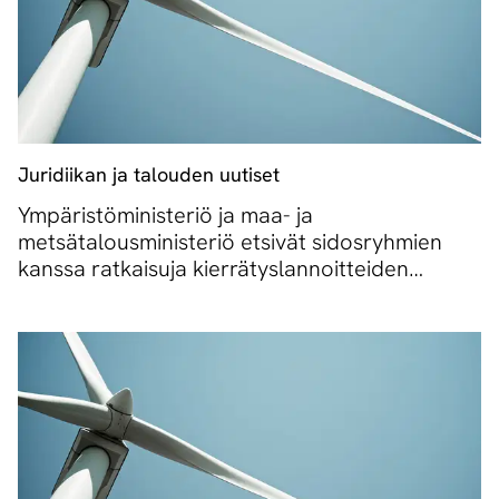
Juridiikan ja talouden uutiset
Ympäristöministeriö ja maa- ja
metsätalousministeriö etsivät sidosryhmien
kanssa ratkaisuja kierrätyslannoitteiden
muoviongelmaan