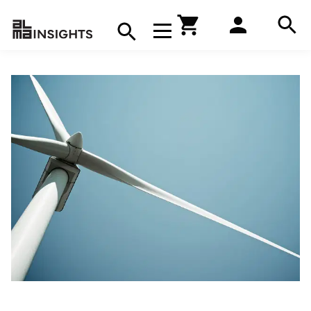
Hae
Avaa navigaatio
Kirjakauppa
Hae
Hae