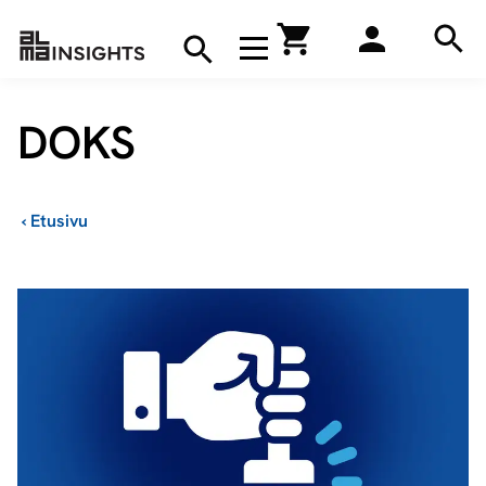
Hae
Avaa navigaatio
Kirjakauppa
Hae
Hae
DOKS
›
Etusivu