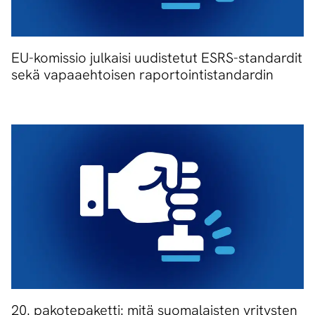
EU-komissio julkaisi uudistetut ESRS-standardit
sekä vapaaehtoisen raportointistandardin
20. pakotepaketti: mitä suomalaisten yritysten