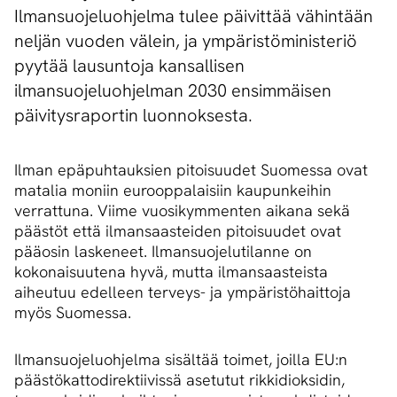
Ilmansuojeluohjelma tulee päivittää vähintään
neljän vuoden välein, ja ympäristöministeriö
pyytää lausuntoja kansallisen
ilmansuojeluohjelman 2030 ensimmäisen
päivitysraportin luonnoksesta.
Ilman epäpuhtauksien pitoisuudet Suomessa ovat
matalia moniin eurooppalaisiin kaupunkeihin
verrattuna. Viime vuosikymmenten aikana sekä
päästöt että ilmansaasteiden pitoisuudet ovat
pääosin laskeneet. Ilmansuojelutilanne on
kokonaisuutena hyvä, mutta ilmansaasteista
aiheutuu edelleen terveys- ja ympäristöhaittoja
myös Suomessa.
Ilmansuojeluohjelma sisältää toimet, joilla EU:n
päästökattodirektiivissä asetutut rikkidioksidin,