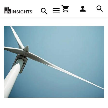
Hae
Avaa navigaatio
Kirjakauppa
Hae
Hae