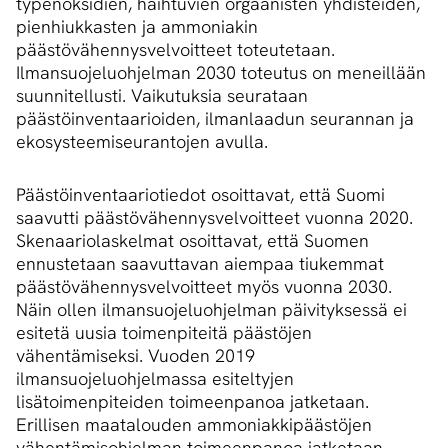
typenoksidien, haihtuvien orgaanisten yhdisteiden,
pienhiukkasten ja ammoniakin
päästövähennysvelvoitteet toteutetaan.
Ilmansuojeluohjelman 2030 toteutus on meneillään
suunnitellusti. Vaikutuksia seurataan
päästöinventaarioiden, ilmanlaadun seurannan ja
ekosysteemiseurantojen avulla.
Päästöinventaariotiedot osoittavat, että Suomi
saavutti päästövähennysvelvoitteet vuonna 2020.
Skenaariolaskelmat osoittavat, että Suomen
ennustetaan saavuttavan aiempaa tiukemmat
päästövähennysvelvoitteet myös vuonna 2030.
Näin ollen ilmansuojeluohjelman päivityksessä ei
esitetä uusia toimenpiteitä päästöjen
vähentämiseksi. Vuoden 2019
ilmansuojeluohjelmassa esiteltyjen
lisätoimenpiteiden toimeenpanoa jatketaan.
Erillisen maatalouden ammoniakkipäästöjen
vähentämisohjelman toimeenpanoa jatketaan.