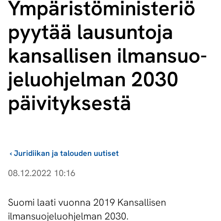
Ym­pä­ris­tö­mi­nis­te­riö
pyytää lausuntoja
kansallisen il­man­suo­
je­luoh­jel­man 2030
päivityksestä
›
Juridiikan ja talouden uutiset
08.12.2022 10:16
Suomi laati vuonna 2019 Kansallisen
ilmansuojeluohjelman 2030.