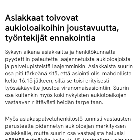
Asiakkaat toivovat
aukioloaikoihin joustavuutta,
työntekijät ennakointia
Syksyn aikana asiakkailta ja henkilökunnalta
pyydettiin palautetta laajennetuista aukioloajoista
ja palvelupisteistä laajemminkin. Asiakkaista suurin
osa piti tärkeänä sitä, että asiointi olisi mahdollista
kello 16.15 jälkeen, sillä se toisi erityisesti
työssäkäyville joustoa viranomaisasiointiin. Suurin
osa kuitenkin myös koki nykyisten aukioloaikojen
vastaavan riittävästi heidän tarpeitaan.
Myös asiakaspalveluhenkilöstö tunnisti vastausten
perusteella pidennetyn aukioloajan merkityksen
asiakkaille, mutta suurin osa vastaajista haluaisi