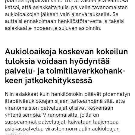
päättää työpäivän kello 16.15. Vastaajista valtaosa
katsoi, että asiakkaita tulisi palvella tavanomaisten
aukioloaikojen jälkeen vain ajanvarauksella. Se
auttaisi ennakoimaan henkilöstötarvetta ja takaisi
asiakkaalle nopean ja sujuvan asioinnin.
Aukioloaikoja koskevan kokeilun
tuloksia voidaan hyödyntää
palvelu- ja toi­mi­ti­la­verk­ko­hank­
keen jat­ko­ke­hi­tyk­ses­sä
Niin asiakkaat kuin henkilöstökin pitävät pidennetyn
iltapäiväaukioloajan sijaan tärkeämpänä sitä, että
viranomaisten palveluajat olisivat keskenään
yhtenäisempiä. Viranomaisilta, joilla on
suppeammat palveluajat, kaivataan laajempaa
asiakaspalvelua viraston normaalin aukioloajan