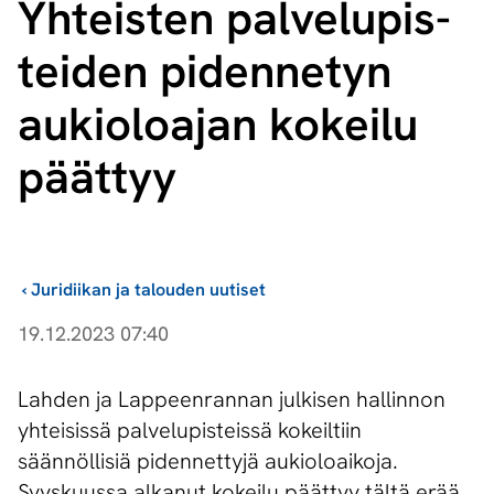
Yhteisten pal­ve­lu­pis­
tei­den pidennetyn
aukioloajan kokeilu
päättyy
›
Juridiikan ja talouden uutiset
19.12.2023 07:40
Lahden ja Lappeenrannan julkisen hallinnon
yhteisissä palvelupisteissä kokeiltiin
säännöllisiä pidennettyjä aukioloaikoja.
Syyskuussa alkanut kokeilu päättyy tältä erää,