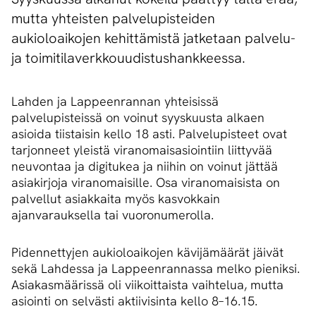
mutta yhteisten palvelupisteiden
aukioloaikojen kehittämistä jatketaan palvelu-
ja toimitilaverkkouudistushankkeessa.
Lahden ja Lappeenrannan yhteisissä
palvelupisteissä on voinut syyskuusta alkaen
asioida tiistaisin kello 18 asti. Palvelupisteet ovat
tarjonneet yleistä viranomaisasiointiin liittyvää
neuvontaa ja digitukea ja niihin on voinut jättää
asiakirjoja viranomaisille. Osa viranomaisista on
palvellut asiakkaita myös kasvokkain
ajanvarauksella tai vuoronumerolla.
Pidennettyjen aukioloaikojen kävijämäärät jäivät
sekä Lahdessa ja Lappeenrannassa melko pieniksi.
Asiakasmäärissä oli viikoittaista vaihtelua, mutta
asiointi on selvästi aktiivisinta kello 8–16.15.