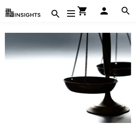
Hae
Avaa navigaatio
Kirjakauppa
Hae
Hae