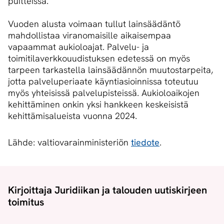
puitteissa.
Vuoden alusta voimaan tullut lainsäädäntö
mahdollistaa viranomaisille aikaisempaa
vapaammat aukioloajat. Palvelu- ja
toimitilaverkkouudistuksen edetessä on myös
tarpeen tarkastella lainsäädännön muutostarpeita,
jotta palveluperiaate käyntiasioinnissa toteutuu
myös yhteisissä palvelupisteissä. Aukioloaikojen
kehittäminen onkin yksi hankkeen keskeisistä
kehittämisalueista vuonna 2024.
Lähde: valtiovarainministeriön
tiedote
.
Kirjoittaja Juridiikan ja talouden uutiskirjeen
toimitus