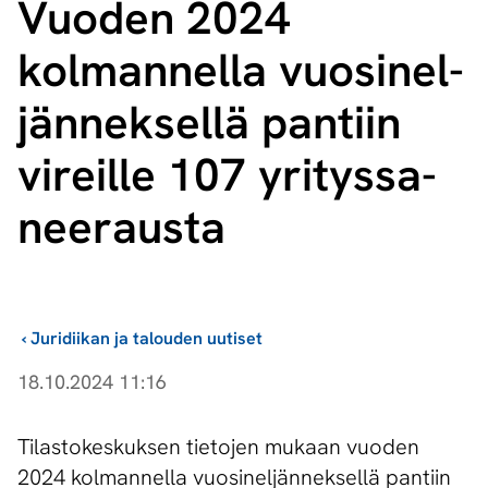
Vuoden 2024
kolmannella vuo­si­nel­
jän­nek­sel­lä pantiin
vireille 107 yri­tys­sa­
nee­raus­ta
›
Juridiikan ja talouden uutiset
18.10.2024 11:16
Tilastokeskuksen tietojen mukaan vuoden
2024 kolmannella vuosineljänneksellä pantiin