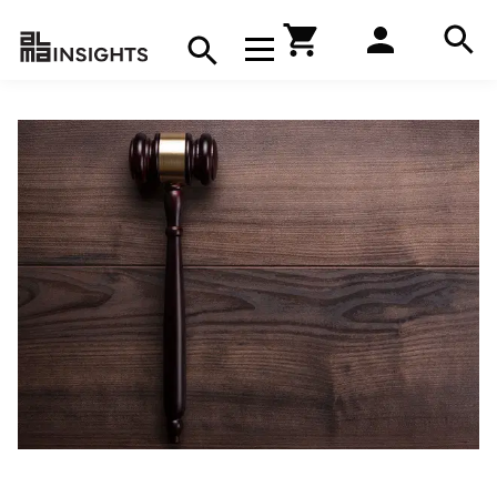
Hae
Avaa navigaatio
Kirjakauppa
Hae
Hae