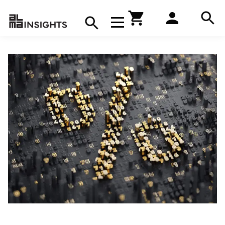
Hae
Avaa navigaatio
Kirjakauppa
Hae
Hae