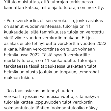
Ylitalo muistuttaa, että tulorajaa tarkistaessa
kannattaa katsoa, mille ajalle tuloraja on merkitty.
- Perusverokortin, eli sen verokortin, jonka asiakas
on saanut vuodenvaihteessa, tuloraja on 11
kuukaudelle, sillä tammikuussa tuloja on verotettu
vielä viime vuoden verokortin mukaan. Eli jos
asiakas ei ole tehnyt uutta verokorttia vuoden 2022
aikana, hänen verokorttinsa on tullut voimaan
helmikuussa 2022. Tästä syystä verokortille
merkitty tuloraja on 11 kuukaudelle. Tulorajaa
tarkistaessa tässä tapauksessa lasketaan tulot
helmikuun alusta joulukuun loppuun, lomarahat
mukaan lukien.
- Jos taas asiakas on tehnyt uuden
verokortin jossain vaiheessa vuotta, sillä näkyvä
tuloraja kattaa loppuvuoden tulot verokortin
voimaantulosta lähtien. Voimaantuloaika näkyy