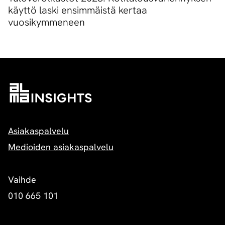
käyttö laski ensimmäistä kertaa
vuosikymmeneen
Asiakaspalvelu
Medioiden asiakaspalvelu
Vaihde
010 665 101