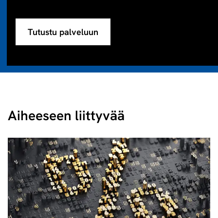
Tutustu palveluun
Aiheeseen liittyvää