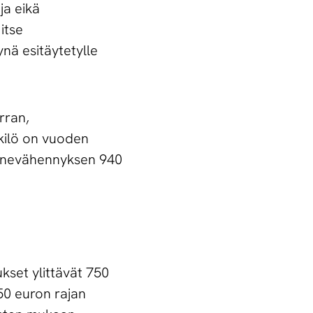
ja eikä
itse
ynä esitäytetylle
rran,
nkilö on vuoden
uonevähennyksen 940
kset ylittävät 750
50 euron rajan