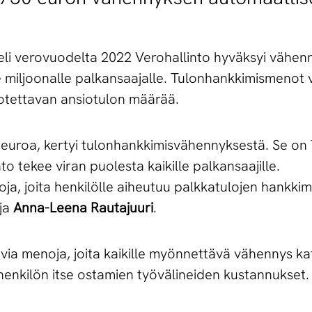
eli verovuodelta 2022 Verohallinto hyväksyi vähen
 miljoonalle palkansaajalle. Tulonhankkimismenot
rotettavan ansiotulon määrää.
a euroa, kertyi tulonhankkimisvähennyksestä. Se on
o tekee viran puolesta kaikille palkansaajille.
, joita henkilölle aiheutuu palkkatulojen hankkim
ija
Anna-Leena Rautajuuri
.
tuvia menoja, joita kaikille myönnettävä vähennys ka
 henkilön itse ostamien työvälineiden kustannukset.