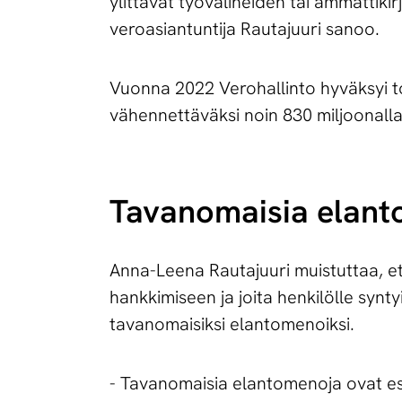
ylittävät työvälineiden tai ammattiki
veroasiantuntija Rautajuuri sanoo.
Vuonna 2022 Verohallinto hyväksyi to
vähennettäväksi noin 830 miljoonalla
Tavanomaisia elant
Anna-Leena Rautajuuri muistuttaa, ett
hankkimiseen ja joita henkilölle synt
tavanomaisiksi elantomenoiksi.
- Tavanomaisia elantomenoja ovat esim