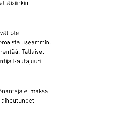
ttäisiinkin
vät ole
nomaista useammin.
hentää. Tällaiset
ntija Rautajuuri
yönantaja ei maksa
a aiheutuneet