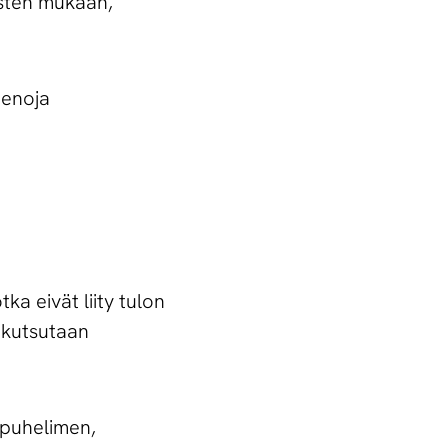
usten mukaan,
menoja
ka eivät liity tulon
a kutsutaan
i puhelimen,