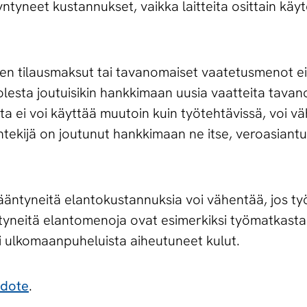
tyneet kustannukset, vaikka laitteita osittain käyte
en tilausmaksut tai tavanomaiset vaatetusmenot ei
olesta joutuisikin hankkimaan uusia vaatteita tava
oita ei voi käyttää muutoin kuin työtehtävissä, voi vä
ntekijä on joutunut hankkimaan ne itse, veroasiantu
isääntyneitä elantokustannuksia voi vähentää, jos t
ntyneitä elantomenoja ovat esimerkiksi työmatkast
i ulkomaanpuheluista aiheutuneet kulut.
edote
.