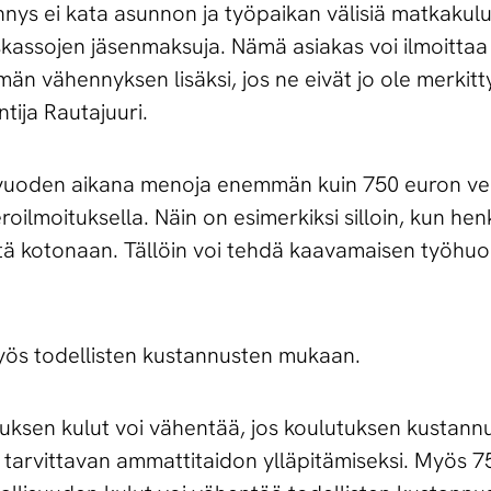
ennys ei kata asunnon ja työpaikan välisiä matkakulu
kassojen jäsenmaksuja. Nämä asiakas voi ilmoittaa 
än vähennyksen lisäksi, jos ne eivät jo ole merkitt
tija Rautajuuri.
ovuoden aikana menoja enemmän kuin 750 euron ve
oilmoituksella. Näin on esimerkiksi silloin, kun he
ötä kotonaan. Tällöin voi tehdä kaavamaisen työh
myös todellisten kustannusten mukaan.
uksen kulut voi vähentää, jos koulutuksen kustannu
 tarvittavan ammattitaidon ylläpitämiseksi. Myös 7