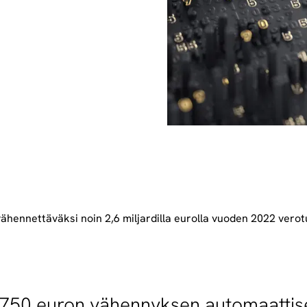
vähennettäväksi noin 2,6 miljardilla eurolla vuoden 2022 vero
750 euron vähennyksen automaattise