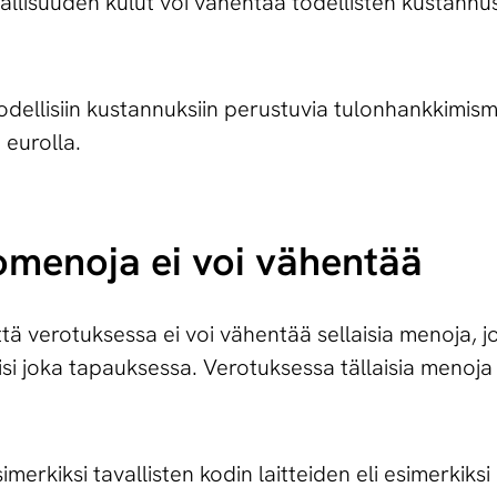
rjallisuuden kulut voi vähentää todellisten kustann
dellisiin kustannuksiin perustuvia tulonhankkimis
 eurolla.
omenoja ei voi vähentää
ä verotuksessa ei voi vähentää sellaisia menoja, jot
yisi joka tapauksessa. Verotuksessa tällaisia menoj
erkiksi tavallisten kodin laitteiden eli esimerkiks