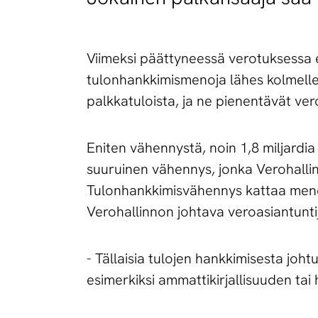
Viimeksi päättyneessä verotuksessa 
tulonhankkimismenoja lähes kolmelle
palkkatuloista, ja ne pienentävät ve
Eniten vähennystä, noin 1,8 miljardi
suuruinen vähennys, jonka Verohallint
Tulonhankkimisvähennys kattaa menoja
Verohallinnon johtava veroasiantunt
- Tällaisia tulojen hankkimisesta joh
esimerkiksi ammattikirjallisuuden tai