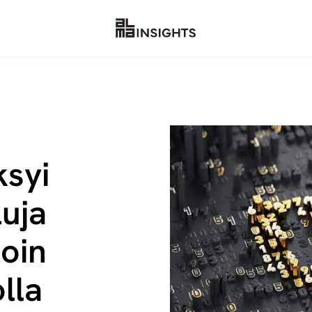
ksyi
u­ja
oin
olla