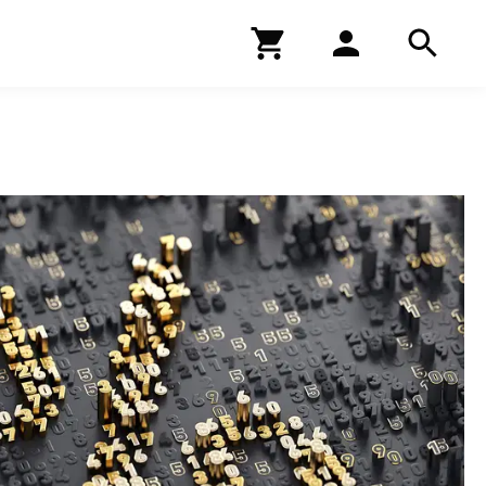
Kirjakauppa
Hae
Hae