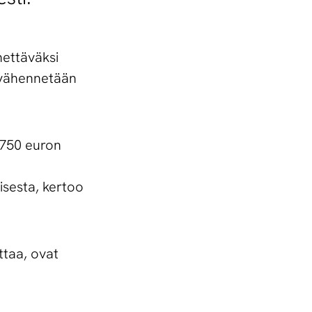
nettäväksi
 vähennetään
 750 euron
isesta, kertoo
ttaa, ovat