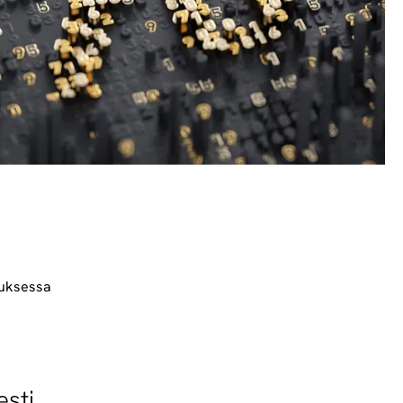
tuksessa
sti.