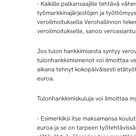
- Kaikille palkansaajille tehtävä väh
työmarkkinajärjestöjen ja työttömyys
veroilmoituksella Verohallinnon tekem
veroilmoitukselle, sanoo veroasiantun
Jos tulon hankkimisesta syntyy ver
tulonhankkimismenot voi ilmoittaa ver
aikana tehnyt kokopäiväisesti etäty
euroa.
Tulonhankkimiskuluja voi ilmoittaa 
- Esimerkiksi itse maksamansa koulut
euroa ja se on tarpeen työtehtävissä