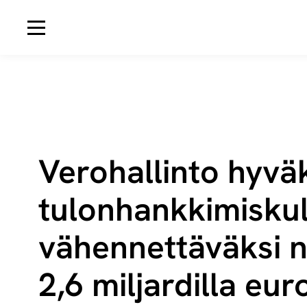
Avaa navigaatio
Verohallinto hyvä
tu­lon­hank­ki­mis­ku­l
vähennettäväksi n
2,6 miljardilla eur