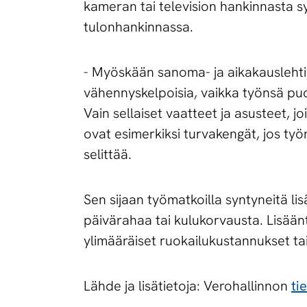
kameran tai television hankinnasta syn
tulonhankinnassa.
- Myöskään sanoma- ja aikakauslehti
vähennyskelpoisia, vaikka työnsä pu
Vain sellaiset vaatteet ja asusteet, j
ovat esimerkiksi turvakengät, jos työ
selittää.
Sen sijaan työmatkoilla syntyneitä l
päivärahaa tai kulukorvausta. Lisää
ylimääräiset ruokailukustannukset ta
Lähde ja lisätietoja: Verohallinnon
ti