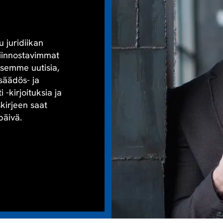
u juridiikan
kiinnostavimmat
aisemme uutisia,
säädös- ja
-kirjoituksia ja
skirjeen saat
päivä.