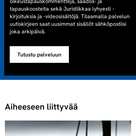
oikeustapauskommentteja, säädös- ja
tapauskoosteita sekä Juridiikkaa lyhyesti -
kirjoituksia ja -videosisältöjä. Tilaamalla palvelun
uutiskirjeen saat uusimmat sisällöt sähköpostiisi
joka arkipäivä.
Tutustu palveluun
Aiheeseen liittyvää