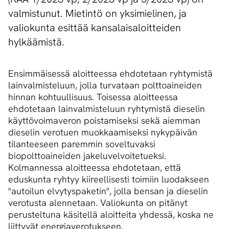
valmistunut. Mietintö on yksimielinen, ja
valiokunta esittää kansalaisaloitteiden
hylkäämistä.
Ensimmäisessä aloitteessa ehdotetaan ryhtymistä
lainvalmisteluun, jolla turvataan polttoaineiden
hinnan kohtuullisuus. Toisessa aloitteessa
ehdotetaan lainvalmisteluun ryhtymistä dieselin
käyttövoimaveron poistamiseksi sekä aiemman
dieselin verotuen muokkaamiseksi nykypäivän
tilanteeseen paremmin soveltuvaksi
biopolttoaineiden jakeluvelvoitetueksi.
Kolmannessa aloitteessa ehdotetaan, että
eduskunta ryhtyy kiireellisesti toimiin luodakseen
"autoilun elvytyspaketin", jolla bensan ja dieselin
verotusta alennetaan. Valiokunta on pitänyt
perusteltuna käsitellä aloitteita yhdessä, koska ne
liittyvät energiaverotukseen.