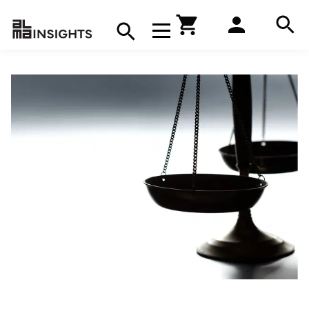
Hae
Avaa navigaatio
Kirjakauppa
Hae
Hae