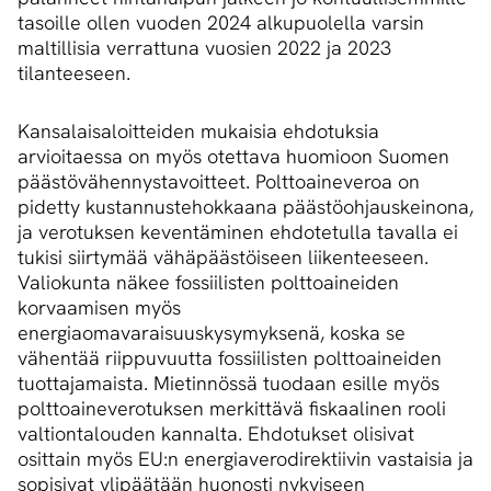
tasoille ollen vuoden 2024 alkupuolella varsin
maltillisia verrattuna vuosien 2022 ja 2023
tilanteeseen.
Kansalaisaloitteiden mukaisia ehdotuksia
arvioitaessa on myös otettava huomioon Suomen
päästövähennystavoitteet. Polttoaineveroa on
pidetty kustannustehokkaana päästöohjauskeinona,
ja verotuksen keventäminen ehdotetulla tavalla ei
tukisi siirtymää vähäpäästöiseen liikenteeseen.
Valiokunta näkee fossiilisten polttoaineiden
korvaamisen myös
energiaomavaraisuuskysymyksenä, koska se
vähentää riippuvuutta fossiilisten polttoaineiden
tuottajamaista. Mietinnössä tuodaan esille myös
polttoaineverotuksen merkittävä fiskaalinen rooli
valtiontalouden kannalta. Ehdotukset olisivat
osittain myös EU:n energiaverodirektiivin vastaisia ja
sopisivat ylipäätään huonosti nykyiseen