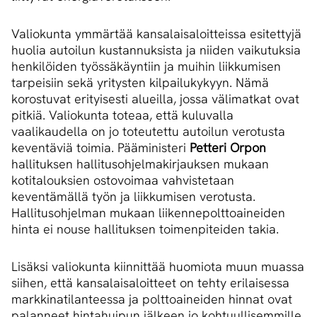
Valiokunta ymmärtää kansalaisaloitteissa esitettyjä
huolia autoilun kustannuksista ja niiden vaikutuksia
henkilöiden työssäkäyntiin ja muihin liikkumisen
tarpeisiin sekä yritysten kilpailukykyyn. Nämä
korostuvat erityisesti alueilla, jossa välimatkat ovat
pitkiä. Valiokunta toteaa, että kuluvalla
vaalikaudella on jo toteutettu autoilun verotusta
keventäviä toimia. Pääministeri
Petteri Orpon
hallituksen hallitusohjelmakirjauksen mukaan
kotitalouksien ostovoimaa vahvistetaan
keventämällä työn ja liikkumisen verotusta.
Hallitusohjelman mukaan liikennepolttoaineiden
hinta ei nouse hallituksen toimenpiteiden takia.
Lisäksi valiokunta kiinnittää huomiota muun muassa
siihen, että kansalaisaloitteet on tehty erilaisessa
markkinatilanteessa ja polttoaineiden hinnat ovat
palanneet hintahuipun jälkeen jo kohtuullisemmille