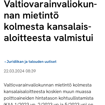
Val­tio­va­rain­va­lio­kun­
nan mietintö
kolmesta kan­sa­lais­
aloit­tees­ta valmistui
›
Juridiikan ja talouden uutiset
22.03.2024 08:39
Valtiovarainvaliokunnan mietintö kolmesta
kansalaisaloitteesta koskien muun muassa
polttoaineiden hintatason kohtuullistamista
(KAA 1/2023 vp, 2/2023 vp ja 5/2023 vp) on